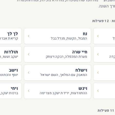
שבוע — מה הפרשה מספרת, מה היא מכילה, ומה ההפטרה
ך השנה.
נח
לך לך
ל
המבול, הקשת, מגדל בבל
קריאת אברהם
חיי שרה
תולדות
קדה
מערת המכפלה, רבקה ויצחק
יעקב ועשו, 
וישלח
וישב
המאבק עם המלאך, השם ישראל
יוסף והכתונ
ויגש
ויחי
ההתוודעות, ירידת יעקב מצרימה
ברכות יעקב,