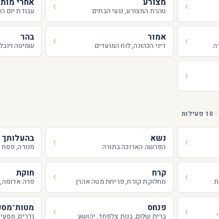
מצורע
אחרי מות
טהרת המצורע, נגעי הבתים
עבודת יום הכ
אמור
בהר
ה
דיני הכהונה, לוח המועדים
שמיטה ויובל,
נשא
בהעלותך
הפרשה הארוכה בתורה
מנורה, פסח ש
קרח
חוקת
ת
מחלוקת קורח, פריחת מטה אהרן
פרה אדומה, 
פנחס
מטות־מסע
ברית שלום, בנות צלפחד, יהושע
נדרים, מסעי