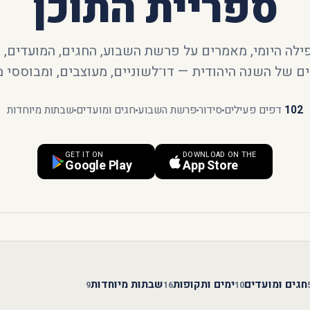
ספריית התוכן
ילה היומי, מאמרים על פרשת השבוע, החגים, המועדים, ו
ם של השנה היהודית — דו־לשוניים, מעוצבים, ומבוססי מ
102
דפים פעילים
סידור
פרשת השבוע
חגים ומועדים
שבתות מיוחדות
GET IT ON
DOWNLOAD ON THE
Google Play
App Store
חגים ומועדים
ימים ותקופות
שבתות מיוחדות
9
16
10