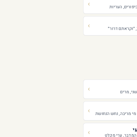
יפורים, העריות
 ״וקראתם דרור״
ני, מרים
מי מריבה, נחש הנחושת
י
 המדבר, ערי מקלט