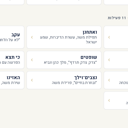
ואתחנן
עקב
תפילת משה, עשרת הדיברות, שמע
״לא על הלחם
ישראל
שופטים
כי תצא
״צדק צדק תרדף״, מלך כהן ונביא
הפרשה עם הכ
נצבים־וילך
האזינו
תוכחה
״ובחרת בחיים״, פרידת משה
שירת משה, 