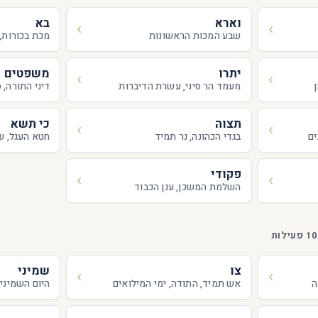
וארא
בא
שבע המכות הראשונות
מכת בכורות,
יתרו
משפטים
ן
מעמד הר סיני, עשרת הדיברות
דיני התורה, 
תצוה
כי תשא
ים
בגדי הכהונה, נר תמיד
חטא העגל, ש
פקודי
השלמת המשכן, ענן הכבוד
צו
שמיני
ה
אש תמיד, התודה, ימי המילואים
היום השמיני,