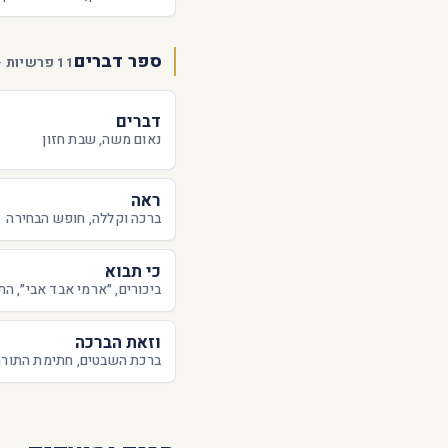
ספר דברים
11 פרשיות · 11 פעילות
דברים
נאום משה, שבת חזון
ראה
ברכה וקללה, חופש הבחירה
כי תבוא
ביכורים, ״ארמי אבד אבי״, ה
וזאת הברכה
ברכת השבטים, חתימת התורה