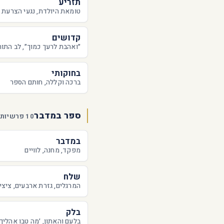
תזריע
טומאת היולדת, נגעי הצרעת
קדושים
״ואהבת לרעך כמוך״, לב התור
בחוקותי
ברכה וקללה, חותם הספר
ספר במדבר
10 פרשיות · 10 פעילות
במדבר
מפקד, מחנה, לוויים
שלח
המרגלים, גזרת ארבעים, ציצי
בלק
בלעם והאתון, ׳מה טבו אהליך׳