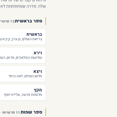
סיכומים קצרים של פרשת ה
שלה. סדרה שמתפתחת לאור
ספר בראשית
12 פרשיות · 12 פעילות
בראשית
בריאת העולם, גן עדן, קין והב
וירא
שלושת המלאכים, סדום, הע
ויצא
חלום הסולם, לאה ורחל
מקץ
חלומות פרעה, עליית יוסף
ספר שמות
11 פרשיות · 11 פעילות