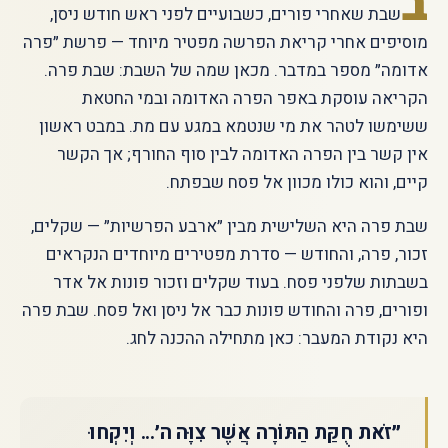
ב
שבת שאחרי פורים, כשבועיים לפני ראש חודש ניסן,
מוסיפים אחרי קריאת הפרשה מפטיר מיוחד — פרשת ״פרה
אדומה״ מספר במדבר. מכאן שמה של השבת: שבת פרה.
הקריאה עוסקת באפר הפרה האדומה ובמי החטאת
ששימשו לטהר את מי שנטמא במגע עם מת. במבט ראשון
אין קשר בין הפרה האדומה לבין סוף החורף; אך הקשר
קיים, והוא כולו מכוון אל פסח שבפתח.
שבת פרה היא השלישית מבין ״ארבע הפרשיות״ — שקלים,
זכור, פרה, והחודש — סדרת מפטירים מיוחדים הנקראים
בשבתות שלפני פסח. בעוד שקלים וזכור פונות אל אדר
ופורים, פרה והחודש פונות כבר אל ניסן ואל פסח. שבת פרה
היא נקודת המעבר: כאן מתחילה ההכנה לחג.
״זֹאת חֻקַּת הַתּוֹרָה אֲשֶׁר צִוָּה ה׳... וְיִקְחוּ