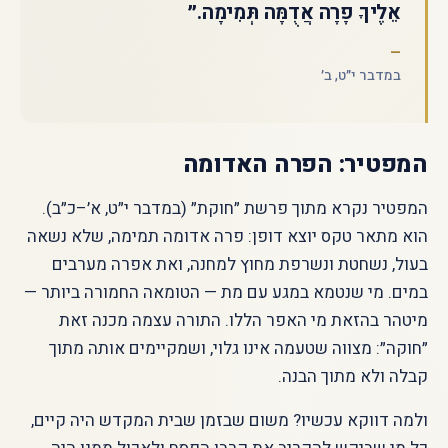
אֵלֶיךָ פָרָה אֲדֻמָּה תְּמִימָה.״
במדבר י״ט, ב׳
המפטיר: הפרה האדומה
המפטיר נקרא מתוך פרשת ״חוקת״ (במדבר י״ט, א׳–כ״ב).
הוא מתאר טקס יוצא דופן: פרה אדומה תמימה, שלא נשאה
בעול, נשחטת ונשרפת מחוץ למחנה, ואת אפרה מערבים
במים. מי שנטמא במגע עם מת — הטומאה החמורה ביותר —
מיטהר בהזאת מי האפר הללו. התורה עצמה מכנה זאת
״חוקה״: מצווה שטעמה אינו גלוי, ושמקיימים אותה מתוך
קבלה ולא מתוך הבנה.
ולמה דווקא עכשיו? משום שבזמן שבית המקדש היה קיים,