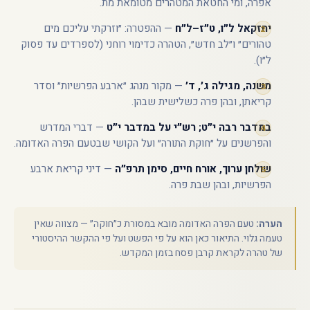
אפרה, ומי החטאת המטהרים מטומאת מת.
יחזקאל ל״ו, ט״ז–ל״ח
— ההפטרה: ״וזרקתי עליכם מים
טהורים״ ו״לב חדש״, הטהרה כדימוי רוחני (לספרדים עד פסוק
ל״ו).
משנה, מגילה ג׳, ד׳
— מקור מנהג ״ארבע הפרשיות״ וסדר
קריאתן, ובהן פרה כשלישית שבהן.
במדבר רבה י״ט; רש״י על במדבר י״ט
— דברי המדרש
והפרשנים על ״חוקת התורה״ ועל הקושי שבטעם הפרה האדומה.
שולחן ערוך, אורח חיים, סימן תרפ״ה
— דיני קריאת ארבע
הפרשיות, ובהן שבת פרה.
הערה:
טעם הפרה האדומה מובא במסורת כ״חוקה״ — מצווה שאין
טעמה גלוי. התיאור כאן הוא על פי הפשט ועל פי ההקשר ההיסטורי
של טהרה לקראת קרבן פסח בזמן המקדש.