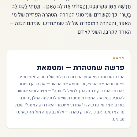
חֲדָשָׁה אֶתֵּן בְּקִרְבְּכֶם, וַהֲסִרֹתִי אֶת לֵב הָאֶבֶן... וְנָתַתִּי לָכֶם לֵב
בָּשָׂר״. כך נקשרים שני סוגי הטהרה: הטהרה הפיזית של מי
האפר, והטהרה המוסרית של לב שמתחדש. שניהם הכנה —
האחד לקרבן, השני לאדם.
לדעת
פרשה שמטהרת — ומטמאת
הפרה האדומה היא אחת החידות הגדולות של התורה: אותו אפר
עצמו מטהר את הטמא, אך מטמא את הטהור — את הכהן העוסק
בהכנתו. הפרדוקס הזה הפך לסמל ל״חוקה״ — מצווה שאי אפשר
להסביר במלואה. המסורת מספרת שאפילו שלמה המלך, החכם
באדם, אמר על פרשה זו ״אמרתי אחכמה והיא רחוקה ממני״. שבת
פרה מזמינה, אם כן, לא רק טהרה — אלא גם ענווה מול מה שאיננו
מבינים.