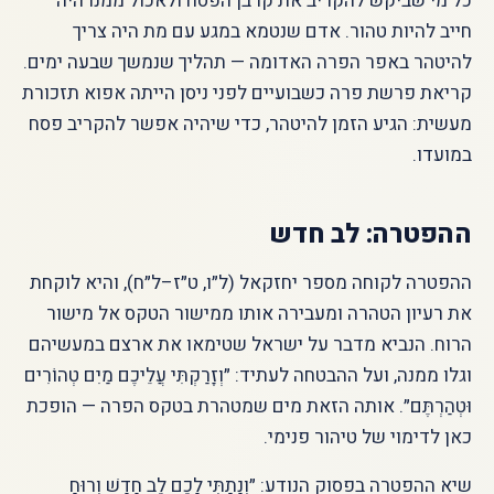
כל מי שביקש להקריב את קרבן הפסח ולאכול ממנו היה
חייב להיות טהור. אדם שנטמא במגע עם מת היה צריך
להיטהר באפר הפרה האדומה — תהליך שנמשך שבעה ימים.
קריאת פרשת פרה כשבועיים לפני ניסן הייתה אפוא תזכורת
מעשית: הגיע הזמן להיטהר, כדי שיהיה אפשר להקריב פסח
במועדו.
ההפטרה: לב חדש
ההפטרה לקוחה מספר יחזקאל (ל״ו, ט״ז–ל״ח), והיא לוקחת
את רעיון הטהרה ומעבירה אותו ממישור הטקס אל מישור
הרוח. הנביא מדבר על ישראל שטימאו את ארצם במעשיהם
וגלו ממנה, ועל ההבטחה לעתיד: ״וְזָרַקְתִּי עֲלֵיכֶם מַיִם טְהוֹרִים
וּטְהַרְתֶּם״. אותה הזאת מים שמטהרת בטקס הפרה — הופכת
כאן לדימוי של טיהור פנימי.
שיא ההפטרה בפסוק הנודע: ״וְנָתַתִּי לָכֶם לֵב חָדָשׁ וְרוּחַ