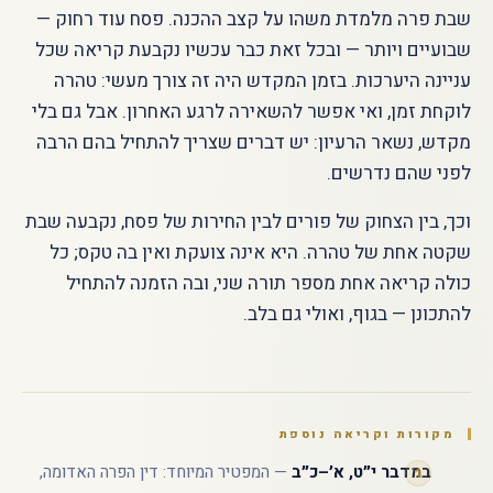
שבת פרה מלמדת משהו על קצב ההכנה. פסח עוד רחוק —
שבועיים ויותר — ובכל זאת כבר עכשיו נקבעת קריאה שכל
עניינה היערכות. בזמן המקדש היה זה צורך מעשי: טהרה
לוקחת זמן, ואי אפשר להשאירה לרגע האחרון. אבל גם בלי
מקדש, נשאר הרעיון: יש דברים שצריך להתחיל בהם הרבה
לפני שהם נדרשים.
וכך, בין הצחוק של פורים לבין החירות של פסח, נקבעה שבת
שקטה אחת של טהרה. היא אינה צועקת ואין בה טקס; כל
כולה קריאה אחת מספר תורה שני, ובה הזמנה להתחיל
להתכונן — בגוף, ואולי גם בלב.
מקורות וקריאה נוספת
במדבר י״ט, א׳–כ״ב
— המפטיר המיוחד: דין הפרה האדומה,