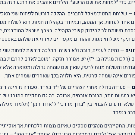
ים, כדי ״למחות את שם הרשע״. הילדים אוהבים את הרגע הזה במי
— שליחת מתנות־מאכל לחברים. ההלכה דורשת לפחות שני מאכלי
 אחד לפחות. אך המנהג, ובמיוחד בקהילות חמות, הוא לשלוח מנו
סבת תשומת לב להידוק קשרי הקהילה. בארץ ישראל המודרנית, יל
ם תיקי משלוחי מנות, וההורים מקפידים לארוז את שלהם באסטטי
נים
— נתינה לעניים, חובה ולא רשות. ההלכה דורשת לפחות שני מ
ם (הלכות מגילה ב׳, י״ז) יש אמירה חזקה: ״מוטב לאדם להרבות במת
דתו ומשלוח מנות לרעיו, שאין שם שמחה גדולה ומפוארה אלא לש
רים אינה שמחה פרטית. היא תלויה בכך שאחרים שמחים אתך.
ם
— סעודה גדולה אחרי הצהריים של י״ד באדר. סעודה זו אינה דו
היא רועשת יותר, מרובת אורחים, ארוכה. בה גם מתקיים המנהג של 
שלא יודעים להבחין בין ״ברוך מרדכי״ ל״ארור המן״ (תלמוד מגילה ז
בר בנפרד.
ת, מתקיימים מנהגים נוספים שאינם מצוות הלכתיות אך אופייניי
בעיקר אצל ילדים, ובמסיבות מבוגרים), אפיית ״אזני המן״ — עוג