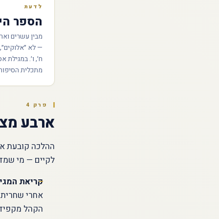
לדעת
הספר היח
מבין עשרים ואר
— לא ״אלוקים״,
ח׳, ו׳. במגילת 
מתכלית הסיפור:
פרק 4
ארבע מצו
ההלכה קובעת ארב
לקיים — מי שמדל
קריאת המגי
אחרי שחרית. 
הקהל מקפיד ל