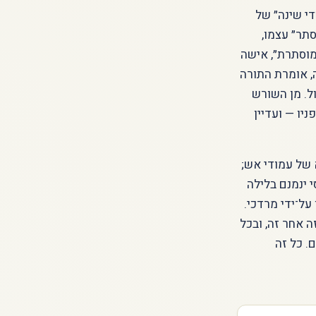
די שינה״ של
תר״ עצמו,
מוסתרת״, אישה
, אומרת התורה
ול. מן השורש
יו — ועדיין
א של עמודי אש;
 ינמנם בלילה
על־ידי מרדכי.
 אחר זה, ובכל
. כל זה