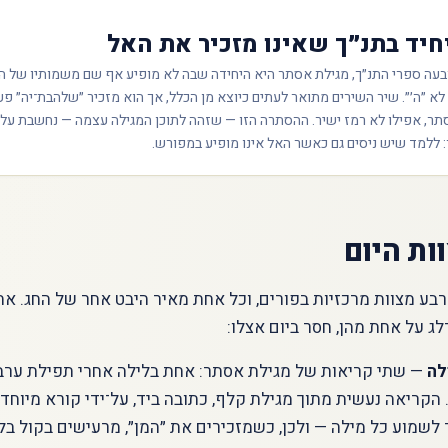
יד בתנ״ך שאינו מזכיר את האל
בעה ספרי התנ״ך, מגילת אסתר היא היחידה שבה לא מופיע אף שם משמותיו של ה
 לא ״ה׳״. שיר השירים מתואר לעתים כיוצא מן הכלל, אך הוא מזכיר ״שלהבת־יה״ 
אסתר, אפילו לא רמז ישיר. ההסתרה הזו — שזהה לתוכן המגילה עצמה — נחשבת על־
 ללמד שיש ניסים גם כאשר האל אינו מופיע במפורש.
ות היום
ע מצוות מרכזיות בפורים, וכל אחת מאיר היבט אחר של החג. את
ג על אחת מהן, חסר ביום אצלו:
לה
— שתי קריאות של מגילת אסתר: אחת בלילה אחרי תפילת ערבי
הקריאה נעשית מתוך מגילת קלף, כתובה ביד, על־ידי קורא מיוחד
שמוע כל מילה — ולכן, כשמזכירים את ״המן״, מרעישים בקול בלע