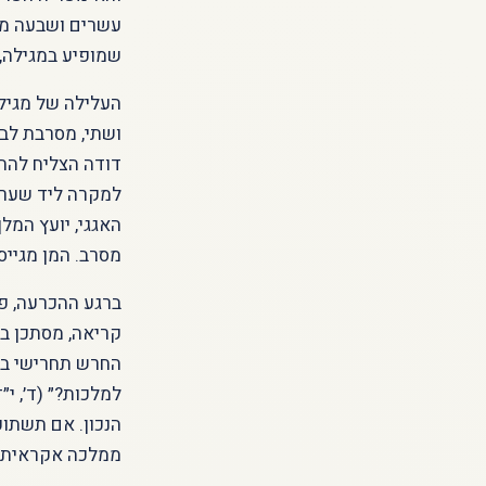
עשרים ושבעה מדי
שמופיע במגילה, 
העלילה של מגיל
ושתי, מסרבת לב
דודה הצליח להחב
למקרה ליד שערי 
האגגי, יועץ המל
מסרב. המן מגייס
ברגע ההכרעה, פ
קריאה, מסתכן במ
החרש תחרישי בעת
למלכות?״ (ד׳, י
הנכון. אם תשתו
ממלכה אקראית ל