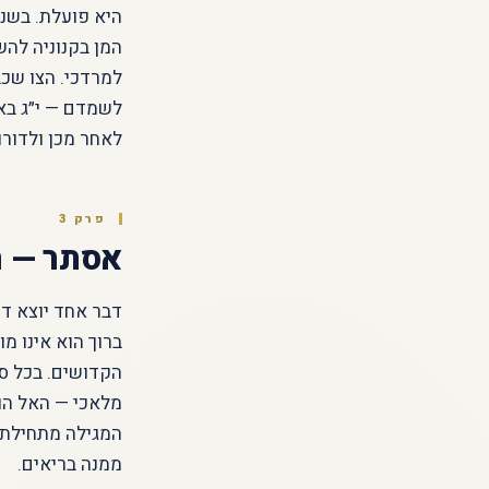
היא פועלת. בשנ
המן בקנוניה להש
למרדכי. הצו שכב
לשמדם — י״ג באד
לאחר מכן ולדורו
פרק 3
אסתר — 
דבר אחד יוצא דו
ברוך הוא אינו מו
הקדושים. בכל ספ
מלאכי — האל הוא
המגילה מתחילתה 
ממנה בריאים.