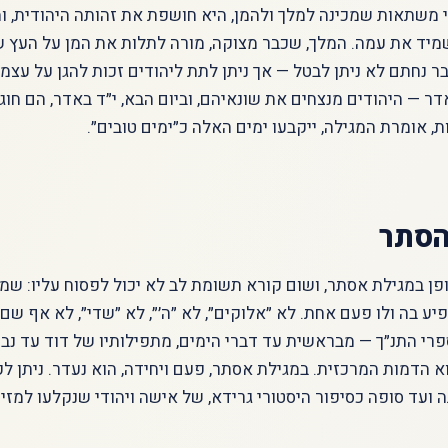
י משתאות שמכינה למלך ולהמן, היא חושפת את זהותה היהודית, 
מיד את עמה. המלך, שכבר מצוקה, מורה לתלות את המן על העץ ש
ר נחתם לא ניתן לבטל — אך ניתן לתת ליהודים זכות להגן על עצמ
ר — היהודים מנצחים את שונאיהם, וביום הבא, י״ד באדר, הם חוג
ת, אומרת המגילה, ייקבעו ימים האלה כ״ימים טובים״.
הסתר
פן במגילת אסתר, ושום קורא תשומת לב לא יכול לפסוח עליו: שמ
פיע בה ולו פעם אחת. לא ״אלוקים״, לא ״ה׳״, לא ״שדי״, לא אף שם
רי התנ״ך — מבראשית עד דברי הימים, מתפילותיו של דוד עד נבו
 הדמות המרכזית. במגילת אסתר, פעם ויחידה, הוא נעדר. ניתן ל
ועד סופה כסיפור היסטורי גרידא, של אישה ויהודי שנקלעו למזימ