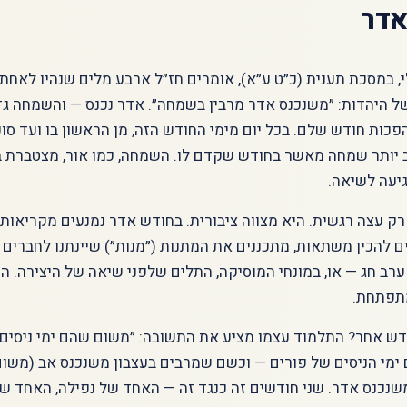
אדר
, במסכת תענית (כ״ט ע״א), אומרים חז״ל ארבע מלים שנהיו לאחת
של היהדות: ״משנכנס אדר מרבין בשמחה״. אדר נכנס — והשמחה ג
כות חודש שלם. בכל יום מימי החודש הזה, מן הראשון בו ועד סופו
ב יותר שמחה מאשר בחודש שקדם לו. השמחה, כמו אור, מצטברת ב
יעה לשיאה.
רק עצה רגשית. היא מצווה ציבורית. בחודש אדר נמנעים מקריאות
ם להכין משתאות, מתכננים את המתנות (״מנות״) שיינתנו לחברים ו
ערב חג — או, במונחי המוסיקה, התלים שלפני שיאה של היצירה. 
תפתחת.
ש אחר? התלמוד עצמו מציע את התשובה: ״משום שהם ימי ניסים״.
 ימי הניסים של פורים — וכשם שמרבים בעצבון משנכנס אב (משום 
נכנס אדר. שני חודשים זה כנגד זה — האחד של נפילה, האחד של