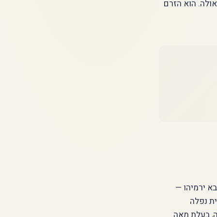
אולה. הוא הזרם
א ירמיהו —
ת נפלה
, בעלת מאה