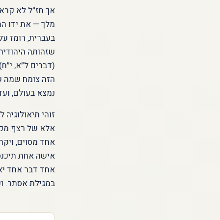
אך חז״ל לא קראו
מלך — את ידו ה
בעברית, רומז על
שזהותה היהודית 
(דברים ל״א, י״ח
הזה צומח שמה של
נמצא בעולם, ועדי
זוהי תיאולוגיה 
אלא של רצף מקר
אחד מסוים, ויקר
אישה אחת תיכנס 
אחד דבר אחד יאמ
במגילת אסתר. וכ