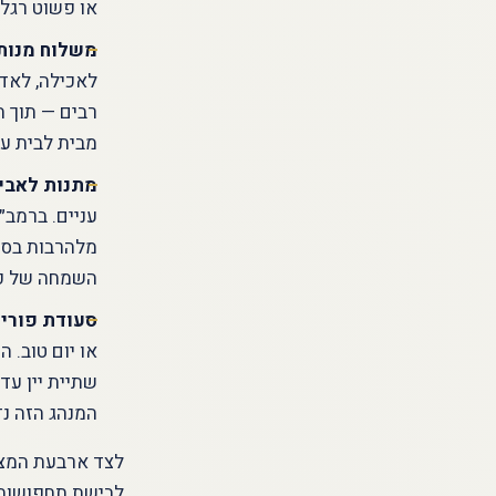
או פשוט רגלי
משלוח מנות
לאכילה, לאדם
רבים — תוך ה
מבית לבית ע
מתנות לאביו
עניים. ברמב״
מלהרבות בסעו
השמחה של פו
סעודת פורי
או יום טוב. 
שתיית יין עד 
המנהג הזה נד
לצד ארבעת המצוו
לבישת תחפושות (