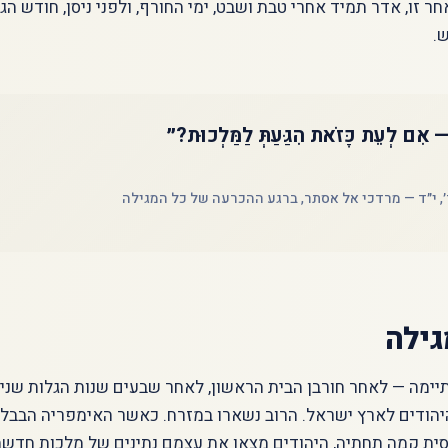
ר זו, אדר תמיד אחרי טבת ושבט, ימי החורף, ולפני ניסן, חודש הג
.
 — אִם לְעֵת כָּזֹאת הִגַּעַתְּ לַמַּלְכוּת?״
, י״ד — מרדכי אל אסתר, ברגע ההכרעה של כל המגילה
גילה
ימה — לאחר חורבן הבית הראשון, לאחר שבעים שנות הגלות שניב
יהודים לארץ ישראל. הרוב נשארו במזרח. כאשר האימפריה הבבלי
ית קמה תחתיה, היהודים מצאו את עצמם נתינים של מלכות חדשה