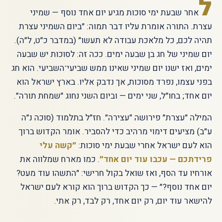
ל
אחר שבעת ימי סוכות מגיע יום אחד נוסף — שמיני
עצרת. התורה אומרת עליו דבר תמוה: ״ביום השמיני עצרת
תהיה לכם, כל מלאכת עבודה לא תעשו״ (במדבר כ״ט, ל״ה).
יום שמיני של חג בן שבעה ימים. ככה זה: לסוכות יש שבעה
ימים, ואז ישנו יום שמיני שאינו ממש שביעי־השביעי. הוא חג
בפני עצמו, נפרד מסוכות, אך נדבק אליו. בארץ ישראל הוא
יום אחד; בחו״ל, שני ימים — וביום השני נחוג ״שמחת תורה״.
המילה ״עצרת״ פירושה ״עצירה״. חז״ל בתלמוד (סוכה נ״ה
ע״ב) מציעים דימוי מרהיב כדי להסביר. אומר הקדוש ברוך
הוא לעם ישראל אחרי שבעת ימי סוכות:
״קשה עלי
פרידתכם — עכבו עוד יום אחד״
. כמו מארח שמלווה את
אורחיו עד הסף, ואז שואל בקול חרישי: ״התשהו עוד מעט?
יום אחד נוסף?״ — כך הקדוש ברוך הוא קורא לעם ישראל
להישאר עוד יום, רק יום אחד, רק לבד, רק אתי.