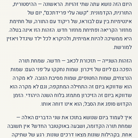
היום הזה נושא עתה שתי זהויות. הראשונה — ההיסטורית,
התורנית, הקדמונית: ״קשה עלי פרידתכם״, יום של
אינטימיות בין עם לבוראו, של ריקוד עם התורה, של חתימת
מחזור הקריאה ופתיחת מחזור חדש. הזהות הזו אינה בטלה.
היא ממשיכה להיות אמיתית, ולהיקרא לכל ילד שיגדל ויאזין
למורשת.
הזהות השנייה — תזכורת לכאב — חדשה. שמחת תורה
הפכה גם ליום של זיכרון. שמות נחקקו על־פני העם: שמות
הנרצחים, שמות החטופים, שמות מסיבת הנובה. לא מקרה
הוא שדווקא ביום זה התחילה המתקפה; וגם לא מקרה הוא
שדווקא ביום זה הזיכרון מתמזג בלוח השנה היהודי. הזמן
הקדוש סופג את הסבל; הוא אינו דוחה אותו.
איך לעמוד ביום שנושא בתוכו את שני הדברים האלה —
שמחת תורה הקדומה, ושבעה באוקטובר החדש? אין תשובה
אחת. בקהילות שונות מצאו דרכים שונות: רגע של שתיקה