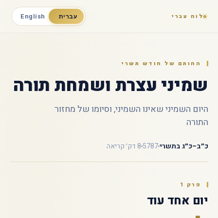
לוח עברי
עברית
English
החותם של חודש תשרי
שמיני עצרת ושמחת תורה
היום השמיני שאינו השמיני, וסיומו של מחזור
התורה
כ״ב–כ״ג בתשרי
5787
8 דק׳ קריאה
פרק 1
יום אחד עוד