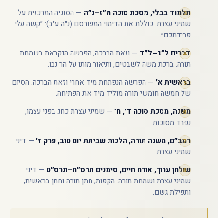
תלמוד בבלי, מסכת סוכה מ״ז–נ״ה
— הסוגיה המרכזית על
שמיני עצרת. כוללת את הדימוי המפורסם (נ״ה ע״ב): ״קשה עלי
פרידתכם״.
דברים ל״ג–ל״ד
— וזאת הברכה, הפרשה הנקראת בשמחת
תורה. ברכת משה לשבטים, ותיאור מותו על הר נבו.
בראשית א׳
— הפרשה הנפתחת מיד אחרי וזאת הברכה. הסיום
של חמשה חומשי תורה מוליד מיד את הפתיחה.
משנה, מסכת סוכה ד׳, ח׳
— שמיני עצרת כחג בפני עצמו,
נפרד מסוכות.
רמב״ם, משנה תורה, הלכות שביתת יום טוב, פרק ז׳
— דיני
שמיני עצרת.
שולחן ערוך, אורח חיים, סימנים תרס״ח–תרס״ט
— דיני
שמיני עצרת ושמחת תורה: הקפות, חתן תורה וחתן בראשית,
ותפילת גשם.