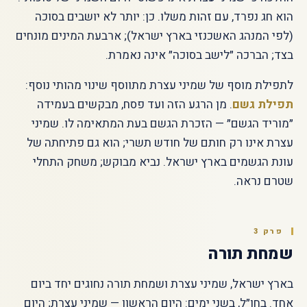
הוא חג נפרד, עם זהות משלו. כן: יותר לא יושבים בסוכה
(לפי המנהג האשכנזי בארץ ישראל); ארבעת המינים מונחים
בצד; הברכה ״לישב בסוכה״ אינה נאמרת.
לתפילת מוסף של שמיני עצרת מתווסף שינוי מהותי נוסף:
תפילת גשם
. מן הרגע הזה ועד פסח, מבקשים בעמידה
״מוריד הגשם״ — הזכרת הגשם בעת המתאימה לו. שמיני
עצרת אינו רק חותם של חודש תשרי; הוא גם פתיחתה של
עונת הגשמים בארץ ישראל. נביא מבוקש; משחק התחלי
שטרם נראה.
פרק 3
שמחת תורה
בארץ ישראל, שמיני עצרת ושמחת תורה נחוגים יחד ביום
אחד. בחו״ל, בשני ימים: היום הראשון — שמיני עצרת; היום