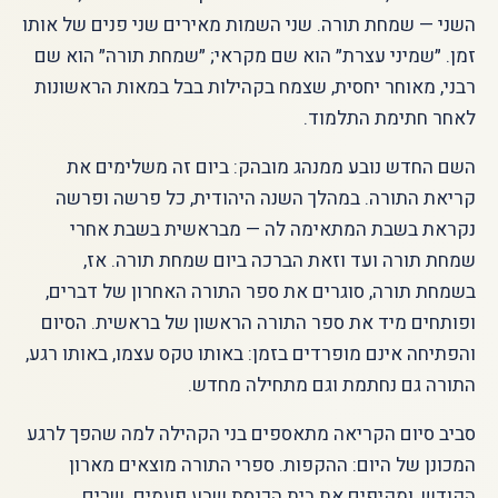
השני — שמחת תורה. שני השמות מאירים שני פנים של אותו
זמן. ״שמיני עצרת״ הוא שם מקראי; ״שמחת תורה״ הוא שם
רבני, מאוחר יחסית, שצמח בקהילות בבל במאות הראשונות
לאחר חתימת התלמוד.
השם החדש נובע ממנהג מובהק: ביום זה משלימים את
קריאת התורה. במהלך השנה היהודית, כל פרשה ופרשה
נקראת בשבת המתאימה לה — מבראשית בשבת אחרי
שמחת תורה ועד וזאת הברכה ביום שמחת תורה. אז,
בשמחת תורה, סוגרים את ספר התורה האחרון של דברים,
ופותחים מיד את ספר התורה הראשון של בראשית. הסיום
והפתיחה אינם מופרדים בזמן: באותו טקס עצמו, באותו רגע,
התורה גם נחתמת וגם מתחילה מחדש.
סביב סיום הקריאה מתאספים בני הקהילה למה שהפך לרגע
המכונן של היום: ההקפות. ספרי התורה מוצאים מארון
הקודש, ומקיפים את בית הכנסת שבע פעמים. שרים,