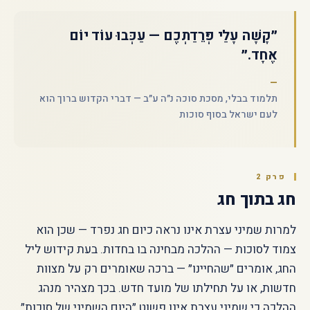
״קָשָׁה עָלַי פְּרֵדַתְכֶם — עַכְּבוּ עוֹד יוֹם
אֶחָד.״
תלמוד בבלי, מסכת סוכה נ״ה ע״ב — דברי הקדוש ברוך הוא
לעם ישראל בסוף סוכות
פרק 2
חג בתוך חג
למרות שמיני עצרת אינו נראה כיום חג נפרד — שכן הוא
צמוד לסוכות — ההלכה מבחינה בו בחדות. בעת קידוש ליל
החג, אומרים ״שהחיינו״ — ברכה שאומרים רק על מצוות
חדשות, או על תחילתו של מועד חדש. בכך מצהיר מנהג
ההלכה כי שמיני עצרת אינו פשוט ״היום השמיני של סוכות״.