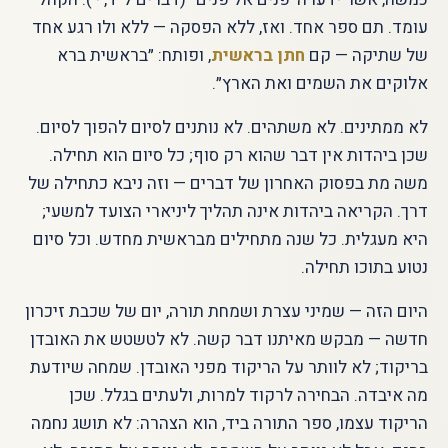
עומד. תם ספר אחד. ואז, ללא הפסקה — ללא ולו רגע אחד
של שתיקה — קם
חתן בראשית
, ופותח: ״בראשית ברא
אלוקים את השמים ואת הארץ״.
לא ממתינים. לא משתהים. לא נותנים לסיום להפוך לסיום.
שכן ביהדות אין דבר שהוא רק סוף; כל סיום הוא תחילה.
משה מת בפסוק האחרון של דברים — וזה ניבא כתחילה של
דרך. הקריאה ביהדות אינה תהליך ליניארי הצועד למשעי;
היא מעגלית. כל שנה מתחילים מבראשית מחדש. וכל סיום
נטוע בתוכו תחילה.
היום הזה — שמיני עצרת ושמחת תורה, יום של שכבת זיכרון
חדשה — מבקש מאיתנו דבר קשה. לא לטשטש את האובדן
בריקוד; לא לוותר על הריקוד מפני האובדן. שמחה שיודעת
מה איבדה. הבחירה לרקוד למרות, ולעתים בגלל. שכן
הריקוד עצמו, ספר התורה ביד, הוא הצהרה: לא תושג נחמה