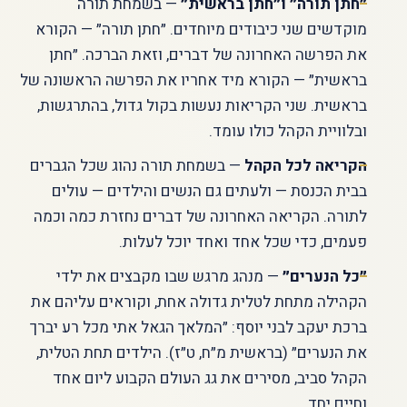
״חתן תורה״ ו״חתן בראשית״
— בשמחת תורה
מוקדשים שני כיבודים מיוחדים. ״חתן תורה״ — הקורא
את הפרשה האחרונה של דברים, וזאת הברכה. ״חתן
בראשית״ — הקורא מיד אחריו את הפרשה הראשונה של
בראשית. שני הקריאות נעשות בקול גדול, בהתרגשות,
ובלוויית הקהל כולו עומד.
הקריאה לכל הקהל
— בשמחת תורה נהוג שכל הגברים
בבית הכנסת — ולעתים גם הנשים והילדים — עולים
לתורה. הקריאה האחרונה של דברים נחזרת כמה וכמה
פעמים, כדי שכל אחד ואחד יוכל לעלות.
״כל הנערים״
— מנהג מרגש שבו מקבצים את ילדי
הקהילה מתחת לטלית גדולה אחת, וקוראים עליהם את
ברכת יעקב לבני יוסף: ״המלאך הגאל אתי מכל רע יברך
את הנערים״ (בראשית מ״ח, ט״ז). הילדים תחת הטלית,
הקהל סביב, מסירים את גג העולם הקבוע ליום אחד
וחיים יחד.