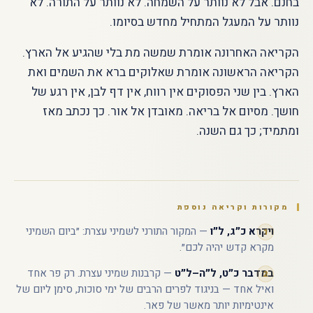
בחנם. אבל לא נוותר על השמחה. לא נוותר על התורה. לא
נוותר על המעגל המתחיל מחדש בסיומו.
הקריאה האחרונה אומרת שמשה מת בלי שהגיע אל הארץ.
הקריאה הראשונה אומרת שאלוקים ברא את השמים ואת
הארץ. בין שני הפסוקים אין רווח, אין דף לבן, אין רגע של
חושך. מסיום אל בריאה. מאובדן אל אור. כך נכתב מאז
ומתמיד; כך גם השנה.
מקורות וקריאה נוספת
ויקרא כ״ג, ל״ו
— המקור התורני לשמיני עצרת: ״ביום השמיני
מקרא קדש יהיה לכם״.
במדבר כ״ט, ל״ה–ל״ט
— קרבנות שמיני עצרת. רק פר אחד
ואיל אחד — בניגוד לפרים הרבים של ימי סוכות, סימן ליום של
אינטימיות יותר מאשר של פאר.