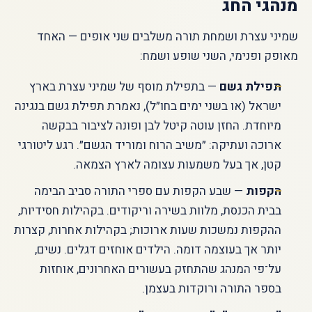
מנהגי החג
שמיני עצרת ושמחת תורה משלבים שני אופים — האחד
מאופק ופנימי, השני שופע ושמח:
תפילת גשם
— בתפילת מוסף של שמיני עצרת בארץ
ישראל (או בשני ימים בחו״ל), נאמרת תפילת גשם בנגינה
מיוחדת. החזן עוטה קיטל לבן ופונה לציבור בבקשה
ארוכה ועתיקה: ״משיב הרוח ומוריד הגשם״. רגע ליטורגי
קטן, אך בעל משמעות עצומה לארץ הצמאה.
הקפות
— שבע הקפות עם ספרי התורה סביב הבימה
בבית הכנסת, מלוות בשירה וריקודים. בקהילות חסידיות,
ההקפות נמשכות שעות ארוכות; בקהילות אחרות, קצרות
יותר אך בעוצמה דומה. הילדים אוחזים דגלים. נשים,
על־פי המנהג שהתחזק בעשורים האחרונים, אוחזות
בספר התורה ורוקדות בעצמן.