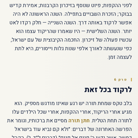
לפני ההקפות; פיוט שנוסף בזיכרון הקרבנות; אמירת קדיש
בבוקר; הזכרת השבויים בתפילה. השנה הראשונה לא היה
אפשר לרקוד באותה דרך. השנה השנייה — חלק רקדו לאט
יותר. השנה השלישית — היו שאמרו שהריקוד עצמו הוא
עכשיו פעולה של זיכרון. החכמה הקיבוצית של עם ישראל,
כפי שנעשתה לאורך אלפי שנות גלות וייסורים, היא לתת
לעצמה זמן.
פרק 6
לרקוד בכל זאת
בלב טקס שמחת תורה יש רגע שאינו מודגש מספיק. הוא
מגיע אחרי הריקוד, אחרי ההקפות, אחרי שכל הילדים עלו
לתורה תחת הטלית.
חתן תורה
מסיים את ברכותיו, וגומר את
הפרשה האחרונה של דברים: ״ולא קם נביא עוד בישראל
כמשה, אשר ידעו ה׳ פנים אל פנים״ (דברים ל״ד, י׳). הקהל