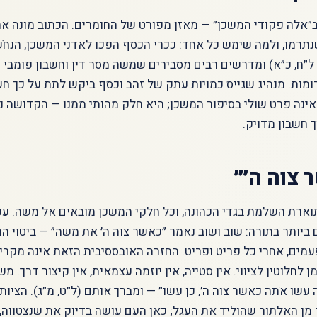
אלה פקודי המשכן״ — מאזן מפורט של החומרים. הכתוב מונה א
תרמו, ולמה שימש כל אחד: ככרי הכסף הפכו לאדני המשכן, הנחֹ
ל ל״ח, כ״א) ומדרשים רבים מסבירים שמשה מסר דין וחשבון פומבי 
ומות. מנהיג שגייס כמויות עתק של זהב וכסף ביקש לתת על כך חשב
נה פרט שולי בסיפור המשכן; היא חלק מהותי ממנו — הקדושה נבנ
ך חשבון מדויק.
 צוה ה׳״
וארת השלמת בגדי הכהונה, וכל חלקי המשכן מובאים אל משה. עכ
ביותר בתורה: שוב ושוב נאמר ״כאשר צוה ה׳ את משה״ — ביטוי הח
מים, אחרי כל פריט ופריט. החזרה האובססיבית הזאת אינה מקרי
 לחלוטין לציווי. אין סטייה, אין יוזמה עצמאית, אין קיצור דרך. מ
עשו אֹתה כאשר צוה ה׳, כן עשו״ — ומברך אותם (ל״ט, מ״ג). הציות
מן האלתור שהוליד את העגל; כאן העם עושה בדיוק את שנצטווה, ו