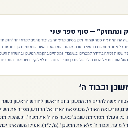
 ונתחזק״ — סוף ספר שני
ה החותמת את ספר שמות, ולכן בסיום קריאתה בציבור נוהגים לקרֹא יחד ״חזק חז
ום כל אחד מחמשת חומשי התורה. שמות הוא הספר השני שמסתיים כך במחזור הש
פר שמות נפתח בירידה למצרים ובשעבוד, ומסתיים בהקמת המשכן ובהשראת השכ
ל העבדות אל הרחבת לב של עם בן חורין הבונה בית לאלוקיו. סיום אחד הספרים ה
כן וכבוד ה׳
טווה משה להקים את המשכן ביום הראשון לחודש הראשון בשנה ה
ם, פורש את האוהל, מכניס את הארון אל הקודש, מסדר את השולח
 כל פעולה מסתיימת שוב ב״כאשר צוה ה׳ את משה״. וכשהכול מוקם,
ל מועד, וכבוד ה׳ מלא את המשכן״ (מ׳, ל״ד). אפילו משה אינו יכול