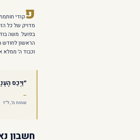
פ
קודי חותמת
מדויק של כל הזה
בפועל. משה בודק
הראשון לחודש הר
וכבוד ה׳ ממלא 
״וַיְכַס הֶעָנ
שמות מ׳, ל״ד
חשבון נא