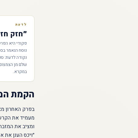
לדעת
״חזק חזק
פקודי היא הפרש
נוסח הנאמר בסי
נקודה לדעת: ס
שלם מן הצמצום ש
במקרא.
הקמת המש
בפרק האחרון מצ
מעמיד את הקרשי
ומציב את המזבח.
״ויכס הענן את אה