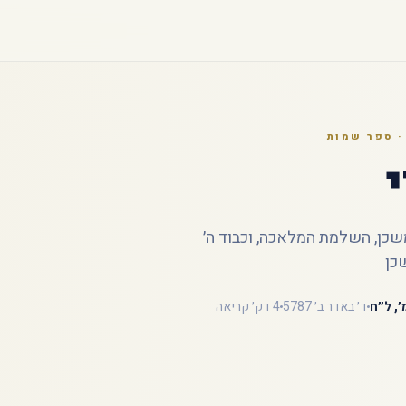
 ספר שמות
שכן, השלמת המלאכה, וכבוד ה׳
כן
׳, ל״ח
ד׳ באדר ב׳ 5787
4 דק׳ קריאה