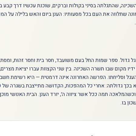
 השכינה, שהתגלתה בסיני בקולות וברקים, שוכנת עכשיו דרך קבע ב
ה שתלווה את העם בכל מסעותיו: הענן ביום והאש בלילה על המשכ
ל גדול. ספר שמות החל בעם משועבד, חסר בית וחסר זהות, ומסתי
ידיו מקום שבו תשרה השכינה. בין שני הקצוות עברו יציאת מצרים,
העגל וסליחתו. הפרשה האחרונה אינה דרמטית — היא רשימת חשבו
א בכך גדולתה: אחרי כל המהפכות, הקדושה מתייצבת בשגרה של ע
כשהמלאכה תמה ככל אשר ציווה ה׳, יורד הענן. הבית האנושי מוכן,
ון בו.