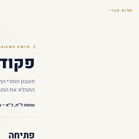
לוח עברי
פרשת השבוע ·
פקודי
חשבון חומרי המ
הממלא את המש
שמות ל״ח, כ״א – מ
פתיחה