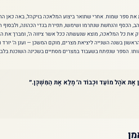
 את ספר שמות. אחרי שתואר ביצוע המלאכה בויקהל, באה כאן הה
ב, הכסף והנחֹשת שנתרמו ושימשו, תפירת בגדי הכהונה, ולבסוף
 את כל המלאכה, מוצא שנעשתה ככל אשר ציווה ה׳, ומברך את הע
אשון בשנה השנייה ליציאת מצרים, מוקם המשכן — וענן ה׳ יורד ו
אותו. הספר שנפתח בשעבוד במצרים מסתיים בשכינה השוכנת בלב 
ָן אֶת אֹהֶל מוֹעֵד וּכְבוֹד ה׳ מָלֵא אֶת הַמִּשְׁכָּן.״
מן