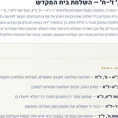
׳ ז׳–ח׳ — השלמת בית המקדש
נפרד, ההפטרה (אצל אשכנזים מלכים א׳ ז׳, נ״א – ח׳, כ״א; אצל ספרדים ז׳, מ׳–
ית המקדש בידי שלמה ואת הכנסת הארון אל קודש הקודשים. הקשר לפרשה הדו
אכת המשכן וכבוד ה׳ מילא אותו, כך בהפטרה ״ויהי בצאת הכהנים מן הקֹדש, והענ
נה בדיוק של ענן השכינה הממלא בית שזה עתה הושלם. המשכן הזמני שבמדבר ו
 נחתמים שניהם באותו רגע: השלמת המעשה האנושי, ובואה של הנוכחות האלוקית ל
ה נוספת
״א – מ׳, ל״ח
— הפרשה במלואה: חשבון החומרים, השלמת המלאכה והקמת
כ״א–ל״א
— מאזן הזהב, הכסף והנחֹשת שנתרמו למשכן.
ת ל״ח, כ״א
— שמשה מסר דין וחשבון פומבי כדי שלא יחשדו בו.
״ד–ל״ח
— כבוד ה׳ הממלא את המשכן וענן השכינה במסעות.
ות מ׳, ל״ד
— שהשראת השכינה במשכן היא שיא ספר שמות והשלמת מעמד