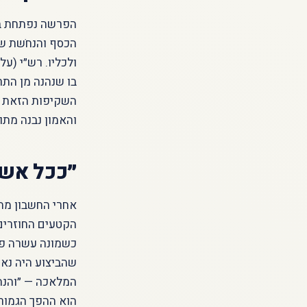
הפרשה נפתחת ב״
הכסף והנחֹשת שנ
ולכליו. רש״י (ע
בו שנהנה מן התר
השקיפות הזאת אי
והאמון נבנה מתו
״ככל אשר
אחרי החשבון מת
הקטעים החוזרים 
כשמונה עשרה פע
שהביצוע היה נאמן
המלאכה — ״והנה 
הוא ההפך הגמור 