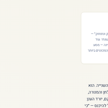
ק ונתחזק״ —
נתי. עוד
ינה — מסע
מכוננים ביותר
שנייה. הוא
ן והמנורה,
 יורד הענן:
 להיכנס — ״כי