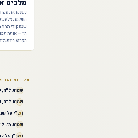
מלכים א
כשנקראת פקודי ב
השלמת מלאכת ב
שבפקודי תמה מל
ה׳״ — אותה תמו
הקבוע בירושלים
מקורות וקריא
שמות ל״ח, כ
שמות ל״ח, 
רש״י על שמו
שמות מ׳, ל
רמב״ן על שמ