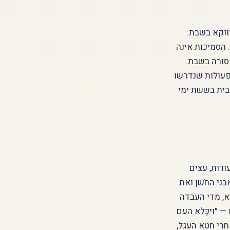
ווקא בשבת:
 הסמיכות אינה
סורה בשבת.
פעולות שנדרשו
בית בששת ימי
ורות, עצים
ני החֹשן ואת
, מדי העֹבדה
 ״ויִכָּלא העם
חרי חטא העגל,