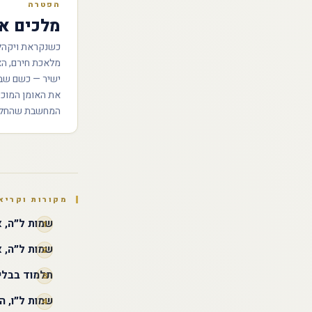
הפטרה
מלכים א׳
כשנקראת ויקהל 
מלאכת חירם, הא
ישיר — כשם שב
את האומן המוכ
המחשבת שהחלה
מקורות וקריא
שמות ל״ה, א׳
שמות ל״ה, א
תלמוד בבלי
שמות ל״ו, ה׳