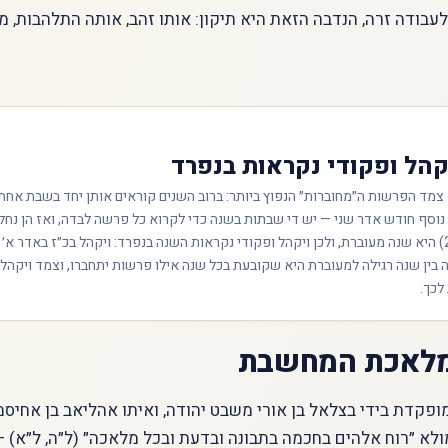
עבודה זרה, הנדבה הזאת היא תיקון: אותו זהב, אותה התלהבות, מ
הל ופקודי נקראות בנפרד
ן צמד הפרשות ה״מחוברות״ הנפוץ ביותר: ברוב השנים קוראים אותן יחד בשבת אחת
וסף חודש אדר שני — יש די שבתות בשנה כדי לקרוא כל פרשה לבדה, ואז הן נחל
ה׳תשפ״ז (2027) היא שנה מעוברת, ולכן ויקהל ופקודי נקראות השנה בנפרד: ויקהל בכ״ז באדר א׳
ה בין שנה רגילה למעוברת היא שקובעת בכל שנה אילו פרשות יתחברו, וצמד ויקהל־
לכך.
מלאכת המחשבת
קדת בידי בצלאל בן אורי משבט יהודה, ואיתו אהליאב בן אחיסמ
א ״רוח אלהים בחכמה בתבונה ובדעת ובכל מלאכה״ (ל״ה, ל״א) —