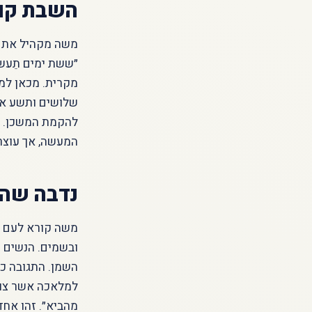
השבת קו
משה מקהיל את כל
״ששת ימים תֵעשה
מקרית. מכאן למד
שלושים ותשע אבו
להקמת המשכן. וא
המעשה, אך עוצר
נדבה שהיית
משה קורא לעם לתר
ובשמים. הנשים מ
השמן. התגובה כה
למלאכה אשר צוה ה
מהביא״. זהו אחד