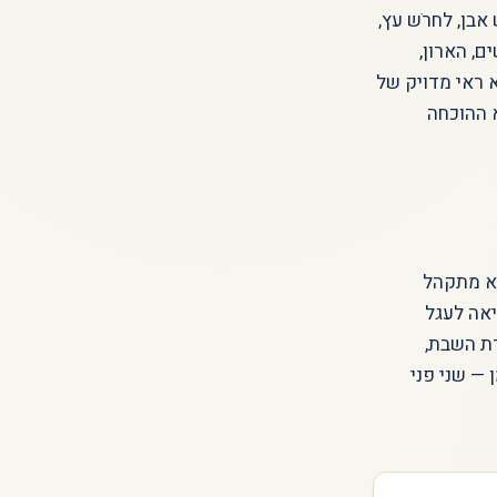
בן, לחרֹש עץ,
, הארון,
א ראי מדויק של
א ההוכחה
וא מתקהל
יאה לעגל
דת השבת,
 — שני פני