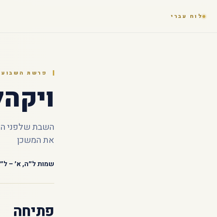
לוח עברי
פרשת השבוע ·
ויקהל
השבת שלפני המ
את המשכן
שמות ל״ה, א׳ – ל״ח
פתיחה