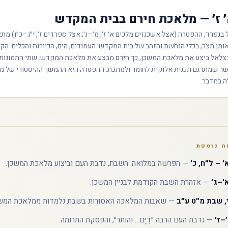
 ז׳ — מלאכת חירם בבית המקדש
בנפרד, ההפטרה (אצל אשכנזים מלכים א׳ ז׳, מ׳–נ׳; אצל ספרדים ז׳, י״ג–כ״ו) מ
ומן מצֹר, בכלי הנחֹשת והזהב של בית המקדש: העמודים, הים, הכיורות והכלים. 
צלאל ביצע את מלאכת המשכן, כך חירם מבצע את מלאכת המקדש. שתי התמונות 
שר שמתרגם תכנית אלוקית לחומר ולמתכת. ההפטרה היא ההמשך ההיסטורי של מ
 במדבר.
ה נוספת
 – ל״ח, כ׳
— הפרשה במלואה: השבת, נדבת העם וביצוע מלאכת המשכן.
׳–ג׳
— אזהרת השבת הקודמת לבניין המשכן.
, שבת מ״ט ע״ב
— שאבות המלאכה האסורות בשבת נלמדות ממלאכת המשכ
–ז׳
— נדבת העם הרבה ״דַיָּם... והותר״, והפסקת התרומה.