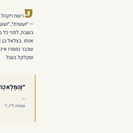
פ
רשת ויקהל ה
— ״ועשית״, ״ועש
בשבת, לפני כל מ
אותו. בצלאל בן 
שכבר נמסרו אינה
שקלקל בעגל.
״וְהַמְּלָאכָה
שמות ל״ו, ז׳