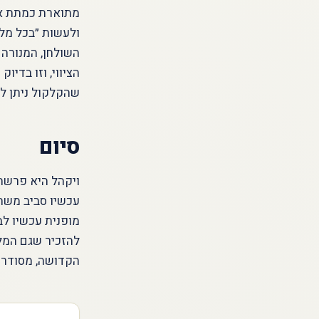
מתוארת כמתת אלו
ולעשות ״בכל מל
השולחן, המנורה 
הציווי, וזו בדי
שהקלקול ניתן לת
סיום
ויקהל היא פרשת
עכשיו סביב משה 
מופנית עכשיו לב
להזכיר שגם המלא
הקדושה, מסודרי