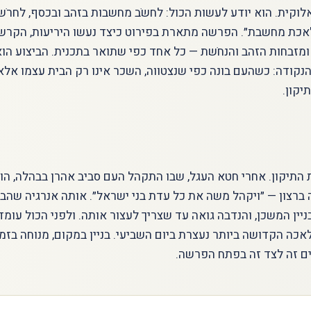
קית. הוא יודע לעשות הכול: לחשֹב מחשבות בזהב ובכסף, לחרֹש א
אכת מחשבת״. הפרשה מתארת בפירוט כיצד נעשו היריעות, הקרשים
ומזבחות הזהב והנחֹשת — כל אחד כפי שתואר בתכנית. הביצוע הו
וק הנקודה: כשהעם בונה כפי שנצטווה, השכר אינו רק הבית עצמו אל
יקון.
 התיקון. אחרי חטא העגל, שבו התקהל העם סביב אהרן בבהלה, ה
ברצון — ״ויקהל משה את כל עדת בני ישראל״. אותה אנרגיה שהב
ניין המשכן, והנדבה גואה עד שצריך לעצור אותה. ולפני הכול עומ
כה הקדושה ביותר נעצרת ביום השביעי. בניין במקום, מנוחה בזמן
ם זה לצד זה בפתח הפרשה.