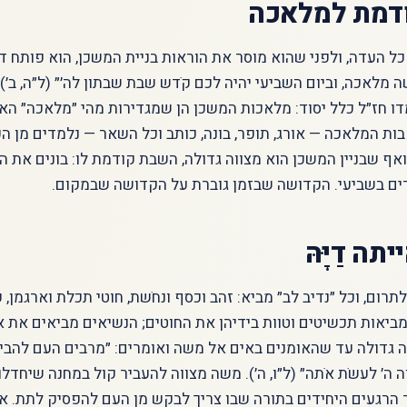
דמת למלאכה
 העדה, ולפני שהוא מוסר את הוראות בניית המשכן, הוא פותח ד
 מלאכה, וביום השביעי יהיה לכם קֹדש שבת שבתון לה׳״ (ל״ה, ב׳).
ו חז״ל כלל יסוד: מלאכות המשכן הן שמגדירות מהי ״מלאכה״ הא
ת המלאכה — אורג, תופר, בונה, כותב וכל השאר — נלמדים מן ה
ף שבניין המשכן הוא מצווה גדולה, השבת קודמת לו: בונים את ה
ים בשביעי. הקדושה שבזמן גוברת על הקדושה שבמקום.
ה דַיָּהּ
ום, וכל ״נדיב לב״ מביא: זהב וכסף ונחֹשת, חוטי תכלת וארגמן, ע
ביאות תכשיטים וטוות בידיהן את החוטים; הנשיאים מביאים את אב
 גדולה עד שהאומנים באים אל משה ואומרים: ״מרבים העם להביא
׳ לעשֹת אֹתה״ (ל״ו, ה׳). משה מצווה להעביר קול במחנה שיחדלו —
 הרגעים היחידים בתורה שבו צריך לבקש מן העם להפסיק לתת. א