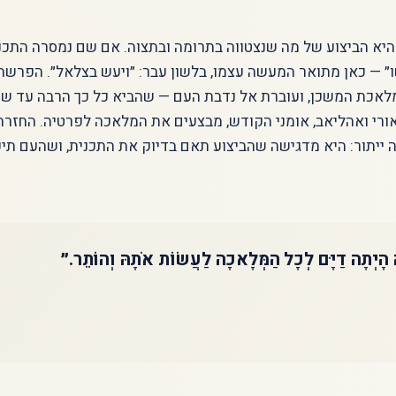
יא הביצוע של מה שנצטווה בתרומה ובתצוה. אם שם נמסרה התכנית
ו״ — כאן מתואר המעשה עצמו, בלשון עבר: ״ויעש בצלאל״. הפרש
לאכת המשכן, ועוברת אל נדבת העם — שהביא כל כך הרבה עד שהי
אורי ואהליאב, אומני הקודש, מבצעים את המלאכה לפרטיה. החזר
 ייתור: היא מדגישה שהביצוע תאם בדיוק את התכנית, ושהעם תיק
 הָיְתָה דַיָּם לְכָל הַמְּלָאכָה לַעֲשׂוֹת אֹתָהּ וְהוֹתֵר.״