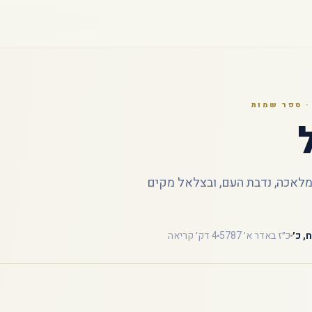
 ספר שמות
לאכה, נדבת העם, ובצלאל מקים
, כ׳
כ״ז באדר א׳ 5787
4 דק׳ קריאה