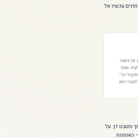
ופנים עכשיו אל
. אך בשנה
קות. שנת
 ופקודי בד׳
פקודי הוא
ך משבט דן. על
 האומנות