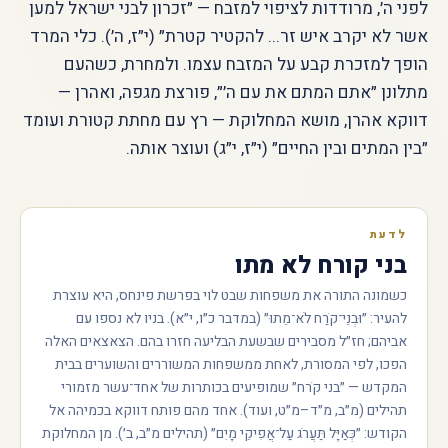
לפני ה׳, מרודדות לציפוי למזבח — ״זכרון לבני ישראל למען
אשר לא יקרב איש זר... להקטיר קטרת״ (י״ז, ה׳). כלי המרד
הופך למזכרת קבע על המזבח עצמו. ולמחרת, כשהעם
מתלונן ״אתם המתם את עם ה׳״, פורצת מגפה, ואהרן —
דווקא אהרן, מושא המחלוקת — רץ עם מחתת קטורת ועומד
״בין המתים ובין החיים״ (י״ז, י״ג) ועוצר אותה.
לדעת
בני קורח לא מתו
כשמונה התורה את משפחות שבט לוי בפרשת פינחס, היא עוצרת
להעיר: ״וּבְנֵי־קֹרַח לֹא־מֵתוּ״ (במדבר כ״ו, י״א). בניו לא נספו עם
אביהם; חז״ל מסבירים שבשעת הבליעה חזרו בהם. הצאצאים האלה
הפכו, לפי המסורת, לאחת ממשפחות המשוררים והשוערים בבית
המקדש — ״בני קֹרח״ שמופיעים בכותרות של אחד־עשר מזמורי
תהילים (מ״ב, מ״ד–מ״ט, ועוד). אחד מהם פותח דווקא בכמיהה אל
הקודש: ״כְּאַיָּל תַּעֲרֹג עַל־אֲפִיקֵי מָיִם״ (תהילים מ״ב, ב׳). מן המחלוקת