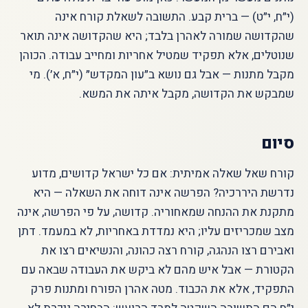
(י״ח, י״ט) — ברית קבע. התשובה לשאלת קורח אינה
שהקדושה שמורה לאהרן בלבד; היא שהקדושה אינה תואר
שנוטלים, אלא תפקיד שמטיל אחריות ומחייב עבודה. הכוהן
מקבל מתנות — אבל גם נושא ב״עון המקדש״ (י״ח, א׳). מי
שמבקש את הקדושה, מקבל איתה את המשא.
סיום
קורח שאל שאלה אמיתית: אם כל ישראל קדושים, מדוע
נדרשת היררכיה? הפרשה אינה דוחה את השאלה — היא
מתקנת את ההנחה שמאחוריה. קדושה, על פי הפרשה, אינה
מצב שמכריזים עליו; היא נמדדת באחריות, לא במעמד. דתן
ואבירם רצו הנהגה, קורח רצה כהונה, והנשיאים רצו את
הקטורת — אבל איש מהם לא ביקש את העבודה שבאה עם
התפקיד, אלא את הכבוד. מטה אהרן הפורח ומתנות פרק