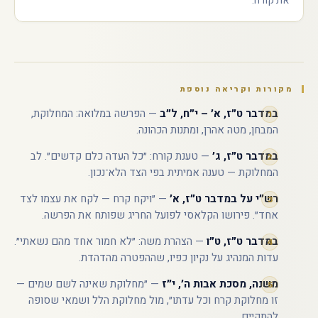
את קורח.
מקורות וקריאה נוספת
במדבר ט״ז, א׳ – י״ח, ל״ב
— הפרשה במלואה: המחלוקת,
המבחן, מטה אהרן, ומתנות הכהונה.
במדבר ט״ז, ג׳
— טענת קורח: ״כל העדה כלם קדשים״. לב
המחלוקת — טענה אמיתית בפי הצד הלא־נכון.
רש״י על במדבר ט״ז, א׳
— ״ויקח קרח — לקח את עצמו לצד
אחד״. פירושו הקלאסי לפועל החריג שפותח את הפרשה.
במדבר ט״ז, ט״ו
— הצהרת משה: ״לא חמור אחד מהם נשאתי״.
עדות המנהיג על נקיון כפיו, שההפטרה מהדהדת.
משנה, מסכת אבות ה׳, י״ז
— ״מחלוקת שאינה לשם שמים —
זו מחלוקת קרח וכל עדתו״, מול מחלוקת הלל ושמאי שסופה
להתקיים.