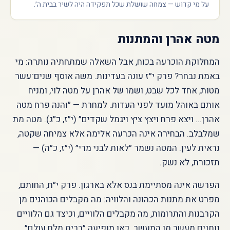
על מי קדוש — צמחה שושלת שכל תפקידה היה לשיר בבית ה׳.
מטה אהרן והמתנות
המחלוקת הוכרעה בכוח, אבל השאלה שמתחתיה נותרה: מי
באמת נבחר? פרק י״ז עונה בעדינות. משה אוסף שנים־עשר
מטות, אחד לכל שבט, ושמו של אהרן על מטה לוי, ומניח
אותם באוהל מועד לפני העדות. למחרת — ״והנה פרח מטה
אהרן... ויצא פרח ויצץ ציץ ויגמל שקדים״ (י״ז, כ״ג). מטה מת
שמלבלב. הבחירה אינה הכרעה אלימה אלא צמיחה שקטה,
נראית לעין. המטה נשמר ״לאות לבני מרי״ (י״ז, כ״ה) —
תזכורת, לא נשק.
הפרשה אינה מסתיימת בנס אלא בארגון. פרק י״ח, החותם,
מפרט את מתנות הכהונה והלוויה: מה מקבלים הכוהנים מן
הקרבנות והתרומות, מה מקבלים הלוויים, וכיצד גם הלוויים
נותנים מעשר מן המעשר. כאן מופיעה ״ברית מלח עולם״