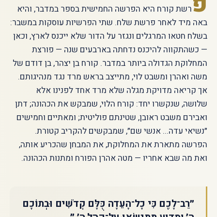
פ
רשת קורח היא הפרשה החמישית בספר במדבר, והיא
באה מיד לאחר פרשת שלח. שתי הפרשיות עוסקות במשבר:
בשלח חטאו המרגלים ונגזר על הדור שלא ייכנס לארץ, וכאן
— כשהתקווה להיכנס נדחתה בארבעים שנה — פורצת
המחלוקת הגדולה ביותר במדבר. קורח בן יצהר, בן דודם של
משה ואהרן ומשבט לוי, מתייצב בראש מרד נגד מנהיגותם.
אך קריאה מדויקת מגלה שלא מרד אחד לפנינו אלא
שלושה, שנקשרו יחד: קורח הלוי, שמבקש את הכהונה; דתן
ואבירם משבט ראובן, שטינתם פוליטית; ומאתיים וחמישים
״נשיאי עדה... אנשי שם״, שמבקשים להקריב קטורת.
הפרשה מתארת את המחלוקת, את המבחן שהכריע אותה,
ואת מה שבא אחריו — מטה אהרן הפורח ומתנות הכהונה.
״רַב־לָכֶם כִּי כָל־הָעֵדָה כֻּלָּם קְדֹשִׁים וּבְתוֹכָם