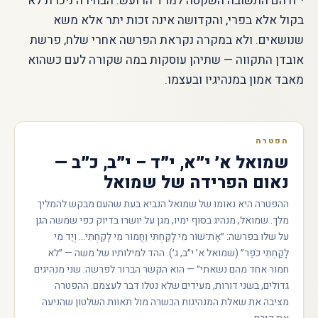
י״ח הם התשובה השקטה למרד הרועש: הבחירה ניכרת לא
בקול אלא בפרי, והקדושה אינה זכות יתר אלא משא
שנושאים. ולא במקרה נקראת הפרשה אחרי שלח, פרשת
אובדן התקווה — שתיהן עוסקות במה שקורה לעם כשהוא
מאבד אמון במנהיגיו ובעצמו.
הפטרה
שמואל א׳ י״א, י״ד – י״ב, כ״ב —
נאום הפרידה של שמואל
ההפטרה היא נאומו של שמואל הנביא בעת שהעם מבקש להמליך
מלך. שמואל, מנהיג בסוף ימיו, מגן על יושרו בדיוק כפי שמשה הגן
על שלו בפרשה: ״אֶת־שׁוֹר מִי לָקַחְתִּי וַחֲמוֹר מִי לָקַחְתִּי... וְיַד מִי
לָקַחְתִּי כֹפֶר״ (שמואל א׳ י״ב, ג׳). ההד למילותיו של משה — ״לא
חמור אחד מהם נשאתי״ — הוא הקשר הברור לפרשה: שני מנהיגים
גדולים, בשני דורות, מעידים שלא נטלו דבר לעצמם. ההפטרה
מציבה את שאלת המנהיגות הכשרה מול תאוות השלטון שהניעה