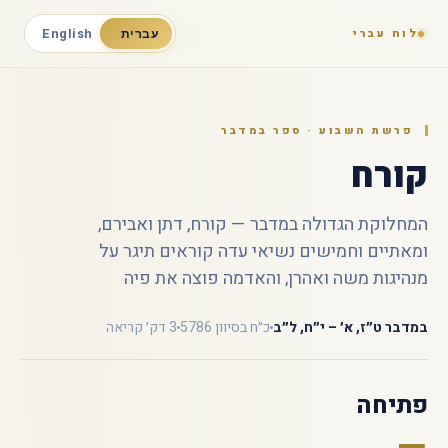
לוח עברי
עברית
English
פרשת השבוע · ספר במדבר
קורח
המחלוקת הגדולה במדבר — קורח, דתן ואבירם,
ומאתיים וחמישים נשיאי עדה קוראים תיגר על
מנהיגות משה ואהרן, והאדמה פוצה את פיה
במדבר ט״ז, א׳ – י״ח, ל״ב
כ״ח בסיוון 5786
3 דק׳ קריאה
פתיחה