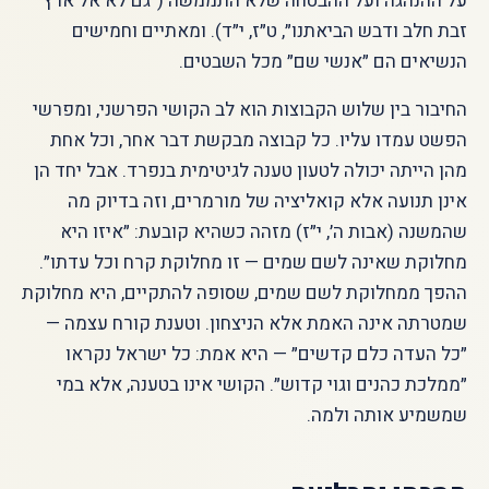
על ההנהגה ועל ההבטחה שלא התממשה (״גם לא אל ארץ
זבת חלב ודבש הביאתנו״, ט״ז, י״ד). ומאתיים וחמישים
הנשיאים הם ״אנשי שם״ מכל השבטים.
החיבור בין שלוש הקבוצות הוא לב הקושי הפרשני, ומפרשי
הפשט עמדו עליו. כל קבוצה מבקשת דבר אחר, וכל אחת
מהן הייתה יכולה לטעון טענה לגיטימית בנפרד. אבל יחד הן
אינן תנועה אלא קואליציה של מורמרים, וזה בדיוק מה
שהמשנה (אבות ה׳, י״ז) מזהה כשהיא קובעת: ״איזו היא
מחלוקת שאינה לשם שמים — זו מחלוקת קרח וכל עדתו״.
ההפך ממחלוקת לשם שמים, שסופה להתקיים, היא מחלוקת
שמטרתה אינה האמת אלא הניצחון. וטענת קורח עצמה —
״כל העדה כלם קדשים״ — היא אמת: כל ישראל נקראו
״ממלכת כהנים וגוי קדוש״. הקושי אינו בטענה, אלא במי
שמשמיע אותה ולמה.