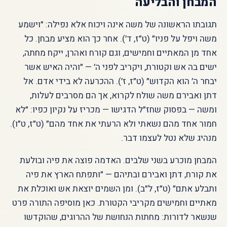
המבחן והבליעה
תגובתו הראשונה של משה אינה ויכוח אלא נפילה: ״וישמע
משה ויפל על פניו״ (ט״ז, ד׳). אחר כך הוא מציע מבחן. כל
אחד מן המאתיים וחמישים, וגם קורח ואהרן, ייקח מחתה,
ישים בה אש וקטורת, ויקריב לפני ה׳ — ״והיה האיש אשר
יבחר ה׳ הוא הקדוש״ (ט״ז, ז׳). ההכרעה לא בידי אדם. אל
דתן ואבירם משה שולח לקרוא, אך הם מסרבים לעלות,
ומשה — בפסוק שחז״ל הדגישו — מכריז על נקיון כפיו: ״לא
חמור אחד מהם נשאתי ולא הרעתי את אחד מהם״ (ט״ז, ט״ו).
מנהיג שלא נטל לעצמו דבר.
המבחן מוכרע בשני שלבים. האדמה פוצה את פיה ובולעת
את קורח, דתן ואבירם ובתיהם — ״ותפתח הארץ את פיה
ותבלע אתם״ (ט״ז, ל״ב). ומן השמים יוצאת אש ואוכלת את
מאתיים וחמישים מקריבי הקטורת. כאן מוסיפה התורה פרט
שנשאר לדורות: מחתות הנחושת של ההרוגים, שהוקדשו