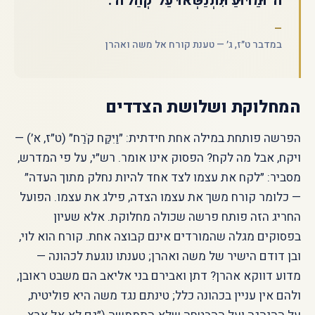
ה׳ וּמַדּוּעַ תִּתְנַשְּׂאוּ עַל־קְהַל ה׳.״
במדבר ט״ז, ג׳ — טענת קורח אל משה ואהרן
המחלוקת ושלושת הצדדים
הפרשה פותחת במילה אחת חידתית: ״וַיִּקַּח קֹרַח״ (ט״ז, א׳) —
ויקח, אבל מה לקח? הפסוק אינו אומר. רש״י, על פי המדרש,
מסביר: ״לקח את עצמו לצד אחד להיות נחלק מתוך העדה״
— כלומר קורח משך את עצמו הצדה, פילג את עצמו. הפועל
החריג הזה פותח פרשה שכולה מחלוקת. אלא שעיון
בפסוקים מגלה שהמורדים אינם קבוצה אחת. קורח הוא לוי,
ובן דודם הישיר של משה ואהרן; טענתו נוגעת לכהונה —
מדוע דווקא אהרן? דתן ואבירם בני אליאב הם משבט ראובן,
ולהם אין עניין בכהונה כלל; טינתם נגד משה היא פוליטית,