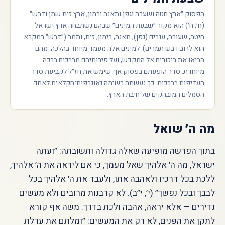
הפסוק ״ארץ חטה ושערה וגפן ותאנה ורמון, ארץ זית שמן ודבש״
(ח׳, ח׳) הוא מקור ״שבעת המינים״ שבהם נשתבחה ארץ ישראל:
חיטה, שעורה, ענבים (גפן), תאנה, רימון, זית, ותמר (״דבש״ במקרא
הוא לרוב דבש תמרים). למינים אלה מעמד מיוחד בהלכה: מהם
הביאו את ביכורים אל המקדש, ועל פירותיהם מברכים ברכה
מיוחדת. סדר הופעתם בפסוק אף שימש את חז״ל לקביעת סדר
העדיפות בברכות. כך נעשתה רשימה גאוגרפית־חקלאית לאחד
הסמלים המובהקים של חיבת הארץ.
מה ה׳ שואל
בתוך הפרשה מופיעה שאלה גדולה ותשובתה: ״ועתה
ישראל, מה ה׳ אלהיך שאל מעמך, כי אם ליראה את ה׳ אלהיך,
ללכת בכל דרכיו ולאהבה אתו, ולעבד את ה׳ אלהיך בכל
לבבך ובכל נפשך״ (י׳, י״ב). לא קרבנות מרובים ולא מעשים
נדירים — אלא יראה, אהבה ולכת בדרך. משה אף קורא
לתקן את הפנים, לא רק את המעשים: ״ומלתם את ערלת