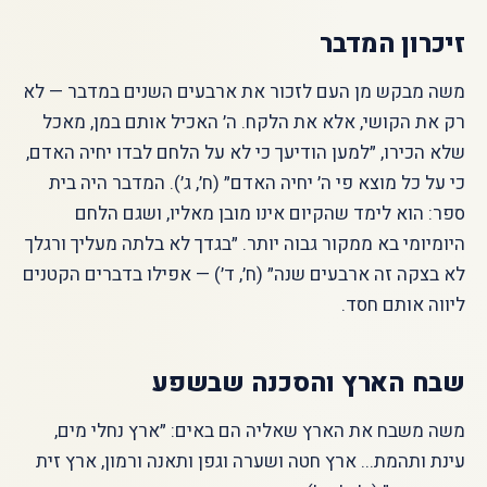
זיכרון המדבר
משה מבקש מן העם לזכור את ארבעים השנים במדבר — לא
רק את הקושי, אלא את הלקח. ה׳ האכיל אותם במן, מאכל
שלא הכירו, ״למען הודיעך כי לא על הלחם לבדו יחיה האדם,
כי על כל מוצא פי ה׳ יחיה האדם״ (ח׳, ג׳). המדבר היה בית
ספר: הוא לימד שהקיום אינו מובן מאליו, ושגם הלחם
היומיומי בא ממקור גבוה יותר. ״בגדך לא בלתה מעליך ורגלך
לא בצקה זה ארבעים שנה״ (ח׳, ד׳) — אפילו בדברים הקטנים
ליווה אותם חסד.
שבח הארץ והסכנה שבשפע
משה משבח את הארץ שאליה הם באים: ״ארץ נחלי מים,
עינת ותהמת... ארץ חטה ושערה וגפן ותאנה ורמון, ארץ זית