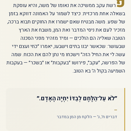
פ
רשת עקב ממשיכה את נאומו של משה, והיא עוסקת
בשאלה אחת מרכזית: כיצד לשמור על האמונה דווקא בזמן
של שפע. משה מבטיח שאם ישמרו את החוקים תבוא ברכה,
מזכיר לעם את ניסי המדבר ואת המן, משבח את הארץ
הטובה שאליה הם הולכים — ומיד מזהיר מפני הסכנה
שבעושר: שכאשר יבנו בתים וישבעו, יאמרו ״כֹחי ועצם ידי
עשה לי את החיל הזה״ וישכחו מי נתן להם את הכוח. שמה
של הפרשה, ״עקב״, פירושו ״בעקבות״ או ״בשכר״ — בעקבות
השמיעה בקול ה׳ בא הטוב.
״לֹא עַל־הַלֶּחֶם לְבַדּוֹ יִחְיֶה הָאָדָם.״
דברים ח׳, ג׳ — הלקח מן המן במדבר