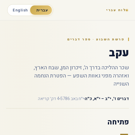
לוח עברי
עברית
English
פרשת השבוע · ספר דברים
עקב
שכר ההליכה בדרך ה׳, זיכרון המן, שבח הארץ,
ואזהרה מפני גאוות השפע — הפטרת הנחמה
השנייה
דברים ז׳, י״ב – י״א, כ״ה
י״ח באב 5786
4 דק׳ קריאה
פתיחה