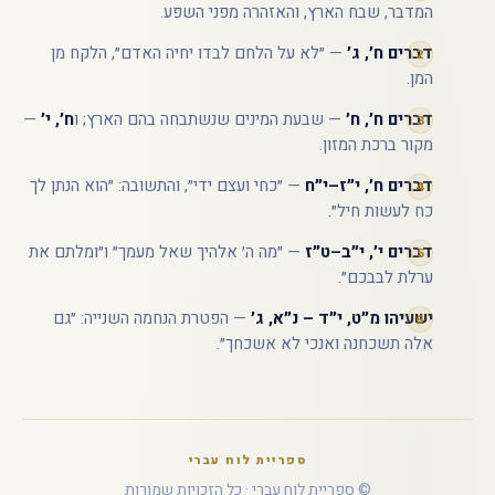
המדבר, שבח הארץ, והאזהרה מפני השפע.
דברים ח׳, ג׳
— ״לא על הלחם לבדו יחיה האדם״, הלקח מן
המן.
דברים ח׳, ח׳
— שבעת המינים שנשתבחה בהם הארץ; ו
ח׳, י׳
—
מקור ברכת המזון.
דברים ח׳, י״ז–י״ח
— ״כחי ועצם ידי״, והתשובה: ״הוא הנתן לך
כח לעשות חיל״.
דברים י׳, י״ב–ט״ז
— ״מה ה׳ אלהיך שאל מעמך״ ו״ומלתם את
ערלת לבבכם״.
ישעיהו מ״ט, י״ד – נ״א, ג׳
— הפטרת הנחמה השנייה: ״גם
אלה תשכחנה ואנכי לא אשכחך״.
ספריית לוח עברי
© ספריית לוח עברי · כל הזכויות שמורות