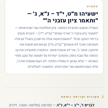
הפטרה
ישעיהו מ״ט, י״ד – נ״א, ג׳ —
״ותאמר ציון עזבני ה׳״
השנייה משבע הפטרות הנחמה. ציון מתלוננת שה׳ שכח אותה —
״ותאמר ציון עזבני ה׳ ואדני שכחני״ (מ״ט, י״ד) — והנביא משיב
בדימוי הנוקב מכול: ״התשכח אשה עוּלה מרחם בן בטנה? גם אלה
תשכחנה ואנכי לא אשכחך״ (מ״ט, ט״ו). גם אם אם תשכח את
תינוקה, אומר ה׳, אני לא אשכח אותך. ההפטרה ממשיכה את קו
הנחמה של שבת נחמו, ומשיבה ישירות על חששה של עקב מפני
השכחה — אלא שכאן זו שאלה הפוכה: לא העם ששוכח את ה׳,
אלא העם החושש שה׳ שכח אותו. התשובה: לעולם לא.
מקורות וקריאה נוספת
דברים ז׳, י״ב – י״א, כ״ה
— הפרשה במלואה: השכר, זיכרון