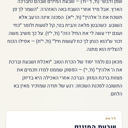
שמן ודבש״ (ח׳, ז׳–ח׳) — שבעת המינים שבהם נתברכה
הארץ. אבל מיד אחרי השבח באה האזהרה: ״השמר לך פן
תשכח את ה׳ אלהיך״ (ח׳, י״א). הסכנה אינה הרעב אלא
השובע. כשהבטן מלאה והבית בנוי, קל לטעות ולומר ״כחי
ועצם ידי עשה לי את החיל הזה״ (ח׳, י״ז). על כך משיב משה:
זכור ש״הוא הנתן לך כח לעשות חיל״ (ח׳, י״ח) — אפילו הכוח
להצליח הוא מתנה.
מכאן גם נלמד יסוד של הכרת הטוב: ״ואכלת ושבעת וברכת
את ה׳ אלהיך״ (ח׳, י׳) — הפסוק שממנו למדו חכמים את
מצוות ברכת המזון. הברכה אחרי האכילה היא בדיוק
התשובה לסכנת השכחה: רגע של תודה שמזכיר מאין בא
הלחם.
לדעת
שבעת המינים