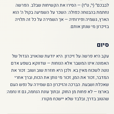
לבבכם״ (י׳, ט״ז) — הסירו את הקשיחות שבלב. הפרשה
נחתמת בהבטחה כפולה: השכר על השמיעה בקול ה׳ הוא
הארץ, גשמיה ופירותיה — אך השמירה על כל זה תלויה
בזיכרון מי שנתן אותם.
סיום
עקב היא פרשה על זיכרון. היא יודעת שהאויב הגדול של
האמונה אינו המשבר אלא הנוחות — שדווקא בשפע אדם
נוטה לשכוח מאין בא. ולכן היא חוזרת שוב ושוב: זכור את
המדבר, זכור את המן, זכור מי נותן את הכוח, וברך אחרי
שאכלת ושבעת. הברכה והזיכרון הם שמירה על נפש העם
בארצו — לא פחות מן החוק. ובתוך עונת הנחמה, גם זו נחמה:
שהטוב בדרך, ובלבד שלא יישכח מקורו.