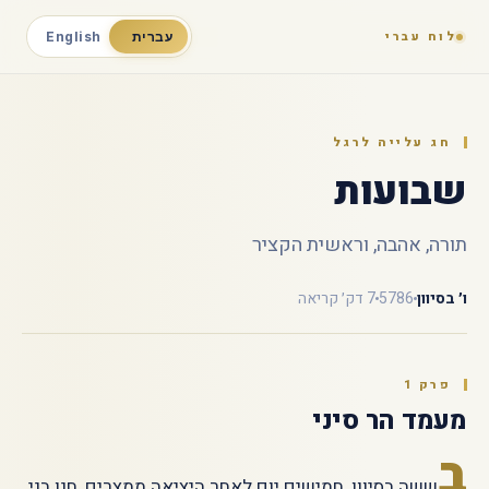
לוח עברי
עברית
English
חג עלייה לרגל
שבועות
תורה, אהבה, וראשית הקציר
ו׳ בסיוון
5786
7 דק׳ קריאה
פרק 1
מעמד הר סיני
ב
ששה בסיוון, חמישים יום לאחר היציאה ממצרים, חנו בני