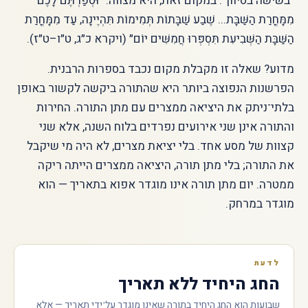
״בשישה בסיוון״. במקום זאת, היא מצווה: ״וּסְפַרְתֶּם לָכֶם
מִמָּחֳרַת הַשַּׁבָּת... שֶׁבַע שַׁבָּתוֹת תְּמִימוֹת תִּהְיֶינָה, עַד מִמָּחֳרַת
הַשַּׁבָּת הַשְּׁבִיעִת תִּסְפְּרוּ חֲמִשִּׁים יוֹם״ (ויקרא כ״ג, ט״ו–ט״ז).
מדוע? שאלה זו מקבלת מקום נכבד בספרות הרבנית.
הפרשנות הנפוצה ביותר היא שהתורה ביקשה לקשור באופן
בלתי־ניתק את היציאה ממצרים עם מתן התורה. החירות
והתורה אינן שני אירועים נפרדים בלוח השנה, אלא שני
קצוות של מסע אחד. בלי יציאת מצרים, לא היה מי שיקבל
את התורה; בלי מתן תורה, היציאה ממצרים הייתה ריקה
ממטרה. יום מתן תורה אינו מוגדר אפוא בתאריך — הוא
מוגדר במרחק.
לדעת
החג היחיד ללא תאריך
שבועות הוא החג היחיד בתורה שאינו מוגדר על־ידי תאריך — אלא