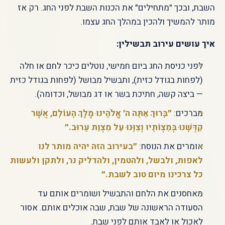
השבת, ובכך ״מתחילים״ את הכנות השבת לפני החג. רק אז
מותר להמשיך ולהכין במהלך החג עצמו.
איך עושים עירוב תבשילין:
לפני כניסת החג ביום חמישי, נוטלים כיכר לחם או חלה
(לפחות בגודל כזית), ותבשיל מבושל (לפחות בגודל כזית
— ביצה קשה, חתיכת בשר או דג מבושל, וכדומה).
מברכים:
״בָּרוּךְ אַתָּה ה׳ אֱלֹהֵינוּ מֶלֶךְ הָעוֹלָם, אֲשֶׁר
קִדְּשָׁנוּ בְּמִצְוֹתָיו וְצִוָּנוּ עַל מִצְוַת עֵרוּב.״
אומרים את הנוסח:
״בעירוב הזה יהיה מותר לנו
לאפות, ולבשל, ולהטמין, ולהדליק נר, ולתקן ולעשות
כל צרכינו מיום טוב לשבת.״
מאחסנים את הלחם והתבשיל ושומרים אותם עד
הסעודה הראשונה של שבת, שבה אוכלים אותם. אסור
לאכול או לאבד אותם לפני שבת.