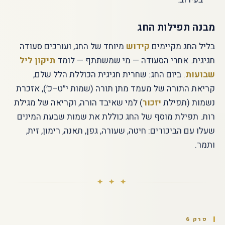
מבנה תפילות החג
בליל החג מקיימים
קידוש
מיוחד של החג, ועורכים סעודה
חגיגית. אחרי הסעודה — מי שמשתתף — לומד
תיקון ליל
שבועות
. ביום החג: שחרית חגיגית הכוללת הלל שלם,
קריאת התורה של מעמד מתן תורה (שמות י״ט–כ׳), אזכרת
נשמות (תפילת
יזכור
) למי שאיבד הורה, וקריאה של מגילת
רות. תפילת מוסף של החג כוללת את שמות שבעת המינים
שעלו עם הביכורים: חיטה, שעורה, גפן, תאנה, רימון, זית,
ותמר.
✦ ✦ ✦
פרק 6