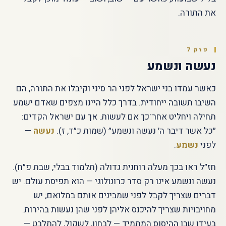
את התורה.
פרק 7
נעשה ונשמע
כאשר עמדו בני ישראל לפני הר סיני וקיבלו את התורה, הם
השיבו תשובה ייחודית. בדרך כלל היינו מצפים שאדם ישמע
תחילה ויחליט אחר־כך אם לעשות. אך עם ישראל הקדים:
״כל אשר דיבר ה׳ נעשה ונשמע״ (שמות כ״ד, ז).
נעשה
—
לפני
נשמע
.
חז״ל ראו בכך מעלה רוחנית גדולה (תלמוד בבלי, שבת פ״ח).
נעשה ונשמע אינו רק סדר כרונולוגי — הוא תפיסת עולם. יש
דברים שצריך לקבל לפני שמבינים אותם במלואם; יש
מחויבויות שצריך להיכנס אליהן לפני שהן נעשות בהירות.
בעידן שבו ההיסוס המתמיד — לבחון, לשקול, להתלבט —