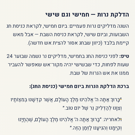
הדלקת נרות — חמישי וגם שישי
השנה מדליקים נרות פעמיים: ביום חמישי, לקראת כניסת חג
השבועות; וביום שישי, לקראת כניסת השבת — אבל מאש
קיימת בלבד (כיוון שבחג אסור להצית אש חדשה).
טיפ:
לפני כניסת החג בחמישי, מדליקים נר נשמה שבוער 24
שעות לפחות, כדי שבשישי יהיה מקור־אש שאפשר להעביר
ממנו את אש הנרות של שבת.
ברכת הדלקת הנרות ביום חמישי (כניסת החג):
״בָּרוּךְ אַתָּה ה׳ אֱלֹהֵינוּ מֶלֶךְ הָעוֹלָם, אֲשֶׁר קִדְּשָׁנוּ בְּמִצְוֹתָיו
וְצִוָּנוּ לְהַדְלִיק נֵר שֶׁל יוֹם טוֹב.״
ולאחריה: ״בָּרוּךְ אַתָּה ה׳ אֱלֹהֵינוּ מֶלֶךְ הָעוֹלָם, שֶׁהֶחֱיָנוּ
וְקִיְּמָנוּ וְהִגִּיעָנוּ לַזְּמַן הַזֶּה.״