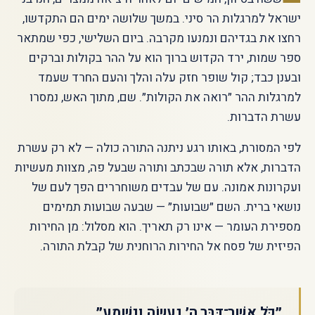
ישראל למרגלות הר סיני. במשך שלושה ימים הם התקדשו,
רחצו את בגדיהם ונמנעו מקרבה. ביום השלישי, כפי שמתאר
ספר שמות, ירד הקדוש ברוך הוא על ההר בקולות וברקים
ובענן כבד; קול שופר חזק עלה והלך והעם החרד שעמד
למרגלות ההר ״רואה את הקולות״. שם, מתוך האש, נמסרו
עשרת הדברות.
לפי המסורת, באותו רגע ניתנה התורה כולה — לא רק עשרת
הדברות, אלא תורה שבכתב ותורה שבעל פה, מצוות מעשיות
ועקרונות אמונה. עם של עבדים משוחררים הפך לעם של
נושאי ברית. השם ״שבועות״ — שבעה שבועות תמימים
מספירת העומר — אינו רק תאריך. הוא מסלול: מן החירות
הפיזית של פסח אל החירות הרוחנית של קבלת התורה.
״כֹּל אֲשֶׁר־דִּבֶּר ה׳ נַעֲשֶׂה וְנִשְׁמָע״