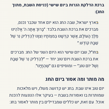
ברכת הדלקת הנרות ביום שישי (כניסת השבת, מתוך
החג):
בארץ ישראל, שבה החג הוא יום אחד שכבר נכנס,
מברכים את ברכת השבת בלבד: ״בָּרוּךְ אַתָּה ה׳ אֱלֹהֵינוּ
מֶלֶךְ הָעוֹלָם, אֲשֶׁר קִדְּשָׁנוּ בְּמִצְוֹתָיו וְצִוָּנוּ לְהַדְלִיק נֵר שֶׁל
שַׁבָּת קוֹדֶשׁ.״
בחו״ל, שבו יום שישי הוא היום השני של החג: מברכים
את ברכת השבת ויום־טוב יחד — ״לְהַדְלִיק נֵר שֶׁל שַׁבָּת
וְשֶׁל יוֹם טוֹב״ — ומוסיפים גם ״שֶׁהֶחֱיָנוּ״.
מה מותר ומה אסור ביום החג
יום טוב אינו שבת. בחג יש קדושה משלו, ויש מלאכות
שמותרות בו ואסורות בשבת — בעיקר אלו הנוגעות להכנת
אוכל. עם זאת, יש כללים שמבדילים בין מותר לאסור בחג: