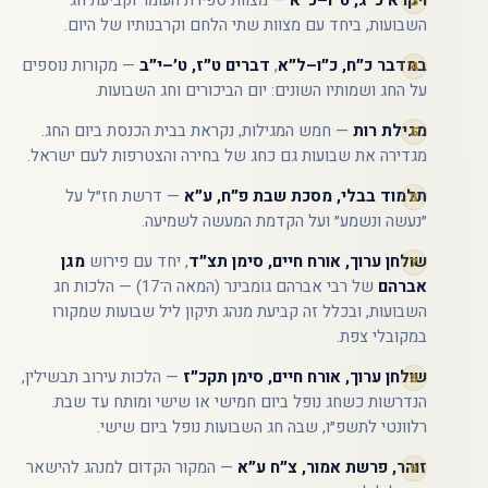
ויקרא כ״ג, ט״ו–כ״א
— מצוות ספירת העומר וקביעת חג
השבועות, ביחד עם מצוות שתי הלחם וקרבנותיו של היום.
במדבר כ״ח, כ״ו–ל״א
,
דברים ט״ז, ט׳–י״ב
— מקורות נוספים
על החג ושמותיו השונים: יום הביכורים וחג השבועות.
מגילת רות
— חמש המגילות, נקראת בבית הכנסת ביום החג.
מגדירה את שבועות גם כחג של בחירה והצטרפות לעם ישראל.
תלמוד בבלי, מסכת שבת פ״ח, ע״א
— דרשת חז״ל על
״נעשה ונשמע״ ועל הקדמת המעשה לשמיעה.
שולחן ערוך, אורח חיים, סימן תצ״ד
, יחד עם פירוש
מגן
אברהם
של רבי אברהם גומבינר (המאה ה־17) — הלכות חג
השבועות, ובכלל זה קביעת מנהג תיקון ליל שבועות שמקורו
במקובלי צפת.
שולחן ערוך, אורח חיים, סימן תקכ״ז
— הלכות עירוב תבשילין,
הנדרשות כשחג נופל ביום חמישי או שישי ומותח עד שבת.
רלוונטי לתשפ״ו, שבה חג השבועות נופל ביום שישי.
זוהר, פרשת אמור, צ״ח ע״א
— המקור הקדום למנהג להישאר