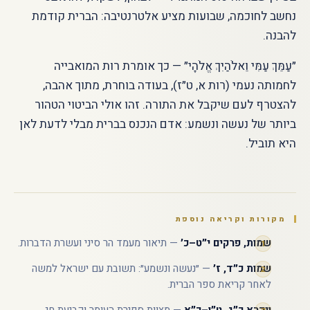
נחשב לחוכמה, שבועות מציע אלטרנטיבה: הברית קודמת
להבנה.
״עַמֵּךְ עַמִּי וֵאלֹהַיִךְ אֱלֹהָי״ — כך אומרת רות המואבייה
לחמותה נעמי (רות א, ט״ז), בעודה בוחרת, מתוך אהבה,
להצטרף לעם שיקבל את התורה. זהו אולי הביטוי הטהור
ביותר של נעשה ונשמע: אדם הנכנס בברית מבלי לדעת לאן
היא תוביל.
מקורות וקריאה נוספת
שמות, פרקים י״ט–כ׳
— תיאור מעמד הר סיני ועשרת הדברות.
שמות כ״ד, ז׳
— ״נעשה ונשמע״: תשובת עם ישראל למשה
לאחר קריאת ספר הברית.