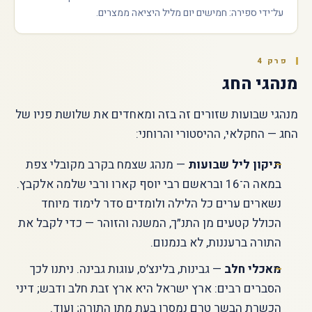
על־ידי ספירה: חמישים יום מליל היציאה ממצרים.
פרק 4
מנהגי החג
מנהגי שבועות שזורים זה בזה ומאחדים את שלושת פניו של
החג — החקלאי, ההיסטורי והרוחני:
תיקון ליל שבועות
— מנהג שצמח בקרב מקובלי צפת
במאה ה־16 ובראשם רבי יוסף קארו ורבי שלמה אלקבץ.
נשארים ערים כל הלילה ולומדים סדר לימוד מיוחד
הכולל קטעים מן התנ״ך, המשנה והזוהר — כדי לקבל את
התורה ברעננות, לא בנמנום.
מאכלי חלב
— גבינות, בלינצ׳ס, עוגות גבינה. ניתנו לכך
הסברים רבים: ארץ ישראל היא ארץ זבת חלב ודבש; דיני
הכשרת הבשר טרם נמסרו בעת מתן התורה; ועוד.