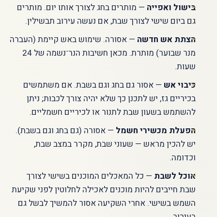
בישול ואפייה
— מותרים בחג לצורך אותו יום. מותרים
גם ביום שישי לצורך שבת, אם נעשה עירוב תבשילין.
הצתת אש חדשה
— אסורה. שימוש באש קיימת (העברה
מנר שבוער) מותרת. מכאן חשיבות הנר־נשמה של 24
שעות.
כיבוי אש
— אסור גם בחג וגם בשבת. אם משתמשים
בכיריים גז, יש לתכנן כך שלא יהיה צורך לכבות; ניתן
להשתמש בשעון שבת לתנור או לכיריים חשמליים.
הפעלת מכשירי חשמל
— אסורה (גם בחג וגם בשבת).
יש להכין מראש — שעוני שבת, מקרר במצב שבת,
וכדומה.
אוכל לשבת
— כל המאכלים המוכנים בשישי לצורך
שבת חייבים להיות מוכנים לאכילה לחלוטין לפני שקיעת
השמש בשישי. אחרי השקיעה אסור להמשיך לבשל גם
בעירוב.