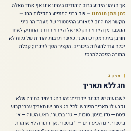
אך הזיהוי הידוע ברוב היהודים בימינו אינו אף אחד מאלה.
זמן מתן תורתנו
— שם רבני המופיע בתפילות החג —
מקשר את היום למאורע ההיסטורי של מעמד הר סיני.
המעבר מן הזיהוי החקלאי אל הזיהוי הרוחני התחזק לאחר
חורבן בית המקדש השני, כאשר תרבות יהודית של גלות לא
יכלה עוד להעלות ביכורים. הקציר הפך לזיכרון; קבלת
התורה הפכה למרכז.
פרק 3
חג ללא תאריך
לשבועות יש תכונה ייחודית: זהו החג היחיד בתורה שלא
נקבע לו תאריך מפורש. לכל חג אחר יש תאריך עברי קבוע.
פסח — ט״ו בניסן. סוכות — ט״ו בתשרי. ראש השנה — א׳
בתשרי. יום הכיפורים — י׳ בתשרי. אך התורה לא אומרת