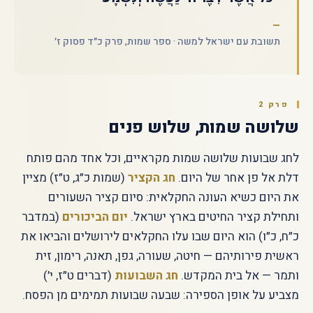
תשובת עם ישראל למשה · ספר שמות, פרק כ״ד פסוק ז׳
פרק 2
שלושה שמות, שלוש פנים
לחג שבועות שלושה שמות מקראיים, וכל אחד מהם פותח
דלת אל פן אחר של היום.
חג הקציר
(שמות כ״ג, ט״ז) מציין
את היום כשיא העונה החקלאית: סיום קציר השעורים
ותחילת קציר החיטים בארץ ישראל.
יום הביכורים
(במדבר
כ״ח, כ״ו) הוא היום שבו עלו החקלאים לירושלים והביאו את
ראשית פירותיהם — חיטה, שעורה, גפן, תאנה, רימון, זית
ותמר — אל בית המקדש.
חג השבועות
(דברים ט״ז, י׳)
מצביע על אופן הספירה: שבעה שבועות תמימים מן הפסח.