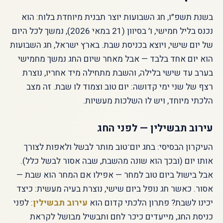
בשנת תשפ״ו, חג השבועות יוצר תבנית מיוחדת בלוח: הוא
נכנס בליל חמישי, ו׳ בסיוון (21 במאי 2026), נמשך לכל היום
של יום שישי, ויוצא בכניסת שבת. בארץ ישראל, חג השבועות
הוא יום אחד בלבד — אבל מאחר שיום החג נמשך מחמישי
בערב עד שישי בלילה, והשבת מתחילה מיד אחריו, נוצרת
רצף של שני ימי קדושה: יום טוב וצמוד לו שבת. זה מצב
הלכתי מיוחד, ויש לו השלכות מעשיות.
עירוב תבשילין — לפני החג
העיקרון הבסיסי: בחג יום־טוב מותר לבשל ולאפות לצורך
אותו יום (ובכך הוא שונה מהשבת, שבה אסור לבשל כלל).
אבל בישול ביום טוב למחר — אפילו אם המחר הוא שבת —
אסור. כאשר חג נופל ביום שישי, נוצרת בעיה מעשית: כיצד
יכינו לשבת? פתרון הלכתי קדום הוא
עירוב תבשילין
: לפני
כניסת החג, מייעדים כיכר לחם ותבשיל מבושל לקראת