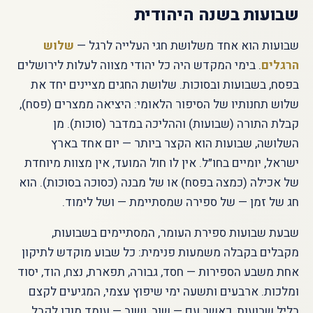
שבועות בשנה היהודית
שבועות הוא אחד משלושת חגי העלייה לרגל —
שלוש
הרגלים
. בימי המקדש היה כל יהודי מצווה לעלות לירושלים
בפסח, בשבועות ובסוכות. שלושת החגים מציינים יחד את
שלוש תחנותיו של הסיפור הלאומי: היציאה ממצרים (פסח),
קבלת התורה (שבועות) וההליכה במדבר (סוכות). מן
השלושה, שבועות הוא הקצר ביותר — יום אחד בארץ
ישראל, יומיים בחו״ל. אין לו חול המועד, אין מצוות מיוחדת
של אכילה (כמצה בפסח) או של מבנה (כסוכה בסוכות). הוא
חג של זמן — של ספירה שמסתיימת — ושל לימוד.
שבעת שבועות ספירת העומר, המסתיימים בשבועות,
מקבלים בקבלה משמעות פנימית: כל שבוע מוקדש לתיקון
אחת משבע הספירות — חסד, גבורה, תפארת, נצח, הוד, יסוד
ומלכות. ארבעים ותשעה ימי שיפוץ עצמי, המגיעים לקצם
בליל שבועות, כאשר עם — שוב, ושוב — עומד מוכן לקבל