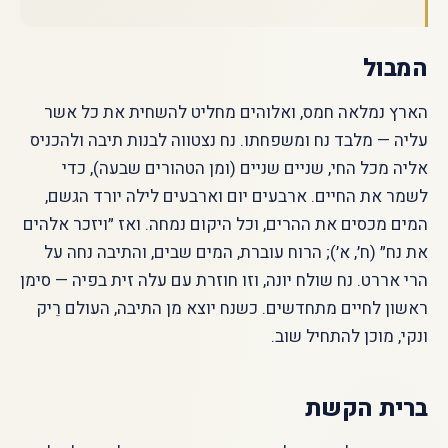
המבול
הארץ נמלאה חמס, ואלוהים מחליט להשחית את כל אשר
עליה — מלבד נח ומשפחתו. נח נצטווה לבנות תיבה ולהכניס
אליה מכל החי, שניים שניים (ומן הטהורים שבעה), כדי
לשמר את החיים. ארבעים יום וארבעים לילה יורד הגשם,
המים מכסים את ההרים, וכל היקום נמחה. ואז ״ויזכר אלהים
את נח״ (ח׳, א׳); הרוח עוברת, המים שבים, והתיבה נחה על
הרי אררט. נח שולח יונה, וזו חוזרת עם עלה זית בפיה — סימן
ראשון לחיים מתחדשים. כשנח יוצא מן התיבה, העולם רֵיק
ונקי, מוכן להתחיל שוב.
ברית הקשת