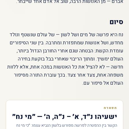
אברם — מן האנושות הרבה, שוב אל אדם אחד שייבחר.
סיום
נח היא פרשה של מים ושל לשון — של עולם שנשטף ונולד
מחדש, ושל אנושות שמתפזרת ומתרבה. בין שני הסיפורים
עומדת הקשת: הבטחה שגם אחרי החורבן הגדול ביותר,
העולם ימשיך. ומתוך הריבוי שאחרי בבל בוקעת בחירה
חדשה — לא להציל את כל האנושות במכה אחת, אלא ללוות
משפחה אחת, צעד אחר צעד. בכך עוברת התורה מסיפור
העולם אל סיפור עם.
הפטרה
ישעיהו נ״ד, א׳ – נ״ה, ה׳ — ״מי נח״
הקשר בין ההפטרה לפרשה מפורש בלשון הנביא עצמו: ״כי מי נח