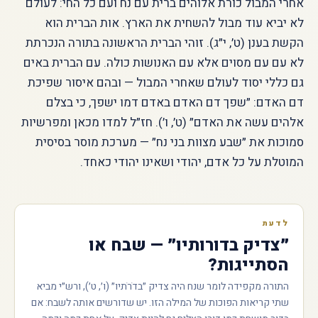
אחרי המבול כורת אלוהים ברית עם נח ועם כל החי: לעולם
לא יביא עוד מבול להשחית את הארץ. אות הברית הוא
הקשת בענן (ט׳, י״ג). זוהי הברית הראשונה בתורה הנכרתת
לא עם עם מסוים אלא עם האנושות כולה. עם הברית באים
גם כללי יסוד לעולם שאחרי המבול — ובהם איסור שפיכת
דם האדם: ״שפך דם האדם באדם דמו ישפך, כי בצלם
אלהים עשה את האדם״ (ט׳, ו׳). חז״ל למדו מכאן ומפרשיות
סמוכות את ״שבע מצוות בני נח״ — מערכת מוסר בסיסית
המוטלת על כל אדם, יהודי ושאינו יהודי כאחד.
לדעת
״צדיק בדורותיו״ — שבח או
הסתייגות?
התורה מקפידה לומר שנח היה צדיק ״בדֹרֹתיו״ (ו׳, ט׳), ורש״י מביא
שתי קריאות הפוכות של המילה הזו. יש שדורשים אותה לשבח: אם