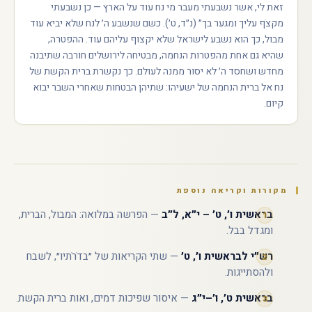
זאת לי, אשר נשבעתי מעבר מי נח עוד על הארץ — כן נשבעתי
מקצֹף עליך ומגער בך״ (נ״ד, ט׳). כשם שנשבע ה׳ לנח שלא יביא עוד
מבול, כך הוא נשבע לישראל שלא יקצוף עליהם עוד. ההפטרה,
שהיא גם אחת מהפטרות הנחמה, מבטיחה לירושלים חורבה שתיבנה
מחדש ושחסד ה׳ לא יסור ממנה לעולם. כך נקשרת ברית הקשת של
נח אל ברית הנחמה של ישעיהו: שתיהן הבטחות שאחרי השבר יבוא
קיום.
מקורות וקריאה נוספת
בראשית ו׳, ט׳ – י״א, ל״ב
— הפרשה במלואה: המבול, הברית,
ומגדל בבל.
רש״י לבראשית ו׳, ט׳
— שתי הקריאות של ״בדֹרֹתיו״, לשבח
ולהסתייגות.
בראשית ט׳, ו׳–י״ג
— איסור שפיכות דמים, ואות ברית הקשת.