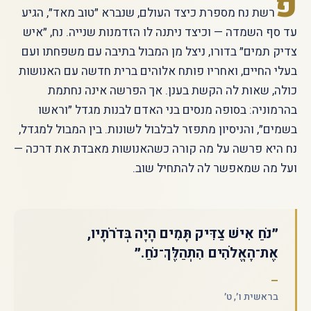
פ
רשת נח מספרת כיצד העולם, שנברא ״טוב מאד״, הגיע
עד סף השמדה — וכיצד ניתנה לו הזדמנות שנייה. נח, ״איש
צדיק תמים״ בדורו, ניצל מן המבול בתיבה עם משפחתו ועם
בעלי החיים, ואחריו פותח אלוהים ברית חדשה עם האנושות
כולה, שאות לה הקשת בענן. אך הפרשה אינה נחתמת
בהרמוניה: בסופה מנסים בני האדם לבנות מגדל ״וראשו
בשמים״, והניסיון מתפזר לבלבול לשונות. בין המבול למגדל,
נח היא פרשה על מה קורה כשהאנושות מאבדת את דרכה —
ועל מה שמאפשר לה להתחיל שוב.
״נֹחַ אִישׁ צַדִּיק תָּמִים הָיָה בְּדֹרֹתָיו,
אֶת־הָאֱלֹהִים הִתְהַלֶּךְ־נֹחַ.״
בראשית ו׳, ט׳