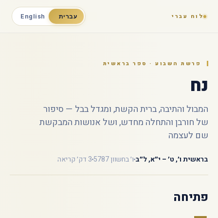
לוח עברי
עברית
English
פרשת השבוע · ספר בראשית
נח
המבול והתיבה, ברית הקשת, ומגדל בבל — סיפור
של חורבן והתחלה מחדש, ושל אנושות המבקשת
שם לעצמה
בראשית ו׳, ט׳ – י״א, ל״ב
ו׳ בחשוון 5787
3 דק׳ קריאה
פתיחה