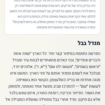
בדור מושחת כמו דורו הצליח נח להיות צדיק, על אחת כמה וכמה
היה צדיק בדור של צדיקים. ויש שדורשים אותה להסתייגות: רק
ביחס לדורו הנמוך נחשב נח לצדיק, אך לעומת אברהם לא היה נחשב
לכלום. שתי הקריאות נובעות מאותה מילה, והמתח ביניהן הוא
שאלה עמוקה: האם צדיק נמדד באופן מוחלט, או ביחס לסביבתו?
התורה משאירה את שתי האפשרויות פתוחות.
מגדל בבל
הפרשה נחתמת בסיפור קצר וחד: כל הארץ ״שפה אחת
ודברים אחדים״, ובני האדם מתאחדים לבנות עיר ומגדל
״וראשו בשמים״, ״ונעשה לנו שם״ (י״א, ד׳). אלוהים יורד,
מבלבל את לשונם ומפזר אותם על פני הארץ. הפשט אינו
מגנה אחדות או בנייה כשלעצמן; הקושי הוא בשאיפה
לעשות ״שם״ — להתרכז סביב מפעל אחד גאוותני, ולמחוק
את השוני. הפיזור והריבוי, רומזת התורה, אינם עונש בלבד
אלא גם תיקון. ומיד אחרי בבל מתחילה שושלת המובילה אל