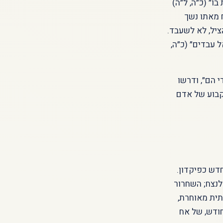
ו״ (כ״ה, ל״ה)
 מאתו נשך
הציל, לא לשעבד.
ל עבדים״ (כ״ה,
 הם״, ודרשו
הקבוע של אדם
דש כפיקדון.
לנצח; השחרור
תית מאוחרת,
חודש, של אח