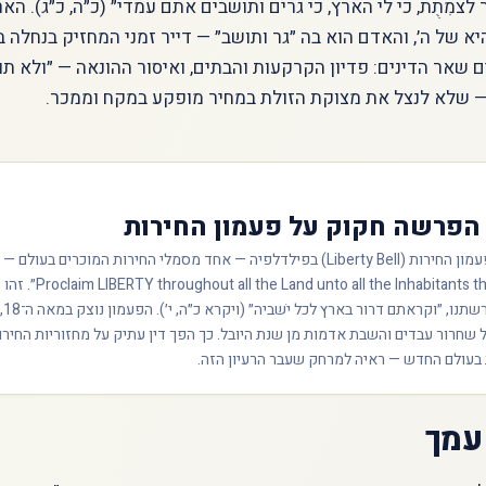
צמִתֻת, כי לי הארץ, כי גרים ותושבים אתם עמדי״ (כ״ה, כ״ג). הא
א של ה׳, והאדם הוא בה ״גר ותושב״ — דייר זמני המחזיק בנחלה ב
ם שאר הדינים: פדיון הקרקעות והבתים, ואיסור ההונאה — ״ולא תו
) — שלא לנצל את מצוקת הזולת במחיר מופקע במקח וממכר.
הפרשה חקוק על פעמון החירות
סביב כתרו של פעמון החירות (Liberty Bell) בפילדלפיה — אחד מסמלי החירות המוכרים בעו
המילים: ״all the Inhabitants thereof
פסוק
 שחרור עבדים והשבת אדמות מן שנת היובל. כך הפך דין עתיק על מחזוריות החיר
בעולם החדש — ראיה למרחק שעבר הרעיון הזה.
 עמך