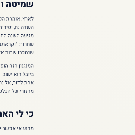
שמיטה וי
לארץ, אומרת הפר
השדה נח, ופירות
מגיעה השנה החמי
שחרור: ״וקראתם 
שנמכרו שבות אל 
המנגנון הזה הופ
ביובל הוא ישוב.
אחת לדור, אל נח
מחזורי של הכלכל
כי לי האר
מדוע אי אפשר ל