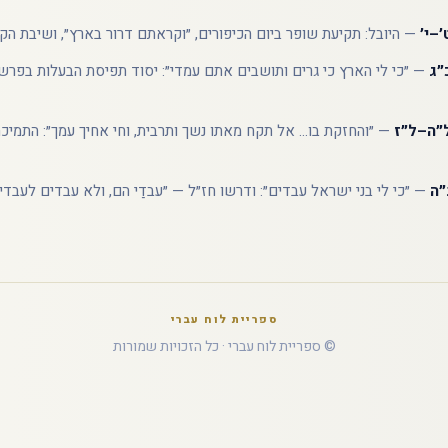
׳–י׳
— היובל: תקיעת שופר ביום הכיפורים, ״וקראתם דרור בארץ״, ושיבת הק
״ג
— ״כי לי הארץ כי גרים ותושבים אתם עמדי״: יסוד תפיסת הבעלות בפר
ל״ה–ל״ז
— ״והחזקת בו... אל תקח מאתו נשך ותרבית, וחי אחיך עמך״: התמיכה
״ה
— ״כי לי בני ישראל עבדים״: ודרשו חז״ל — ״עבדַי הם, ולא עבדים לעבדים
ספריית לוח עברי
© ספריית לוח עברי · כל הזכויות שמורות