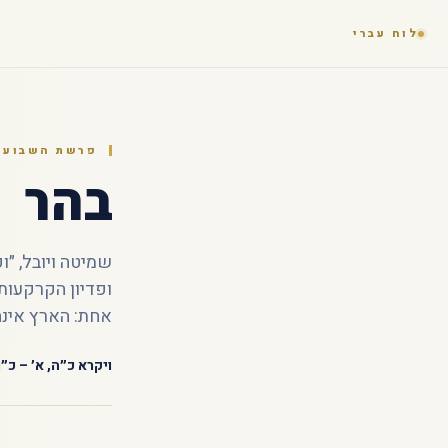
לוח עברי
פרשת השבוע ·
בהר
שמיטה ויובל, ״ו
ופדיון הקרקעות
אחת: הארץ אינה 
ויקרא כ״ה, א׳ – כ״ו,