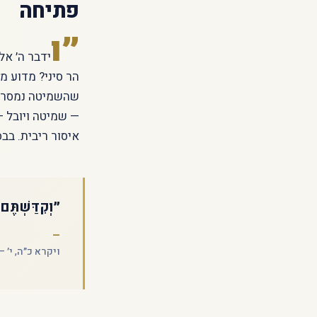
פתיחה
״ו
ידבר ה׳ אל
הר סיני? מדוע מ
שהשמיטה נמסרה 
— שמיטה ויובל 
איסור ריבית. בב
״וְקִדַּשְׁתֶּם
ויקרא כ״ה, י׳