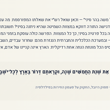
 משה בהר סיני״ — וכאן שואל רש״י את שאלתו המפורסמת: מה עני
דגישה התורה דווקא במצוות השמיטה שהיא ניתנה בסיני? תשובתו
בכל פרטיה בסיני, כך כל המצוות. הפרשה כולה עוסקת בזמני המ
— ובמערכת הכלכלית והחברתית הנגזרת מהם: שחרור עבדים, השב
סיס הכל מונחת הנחה אחת רדיקלית: הארץ אינה קניינו של אדם, אל
 אֵת שְׁנַת הַחֲמִשִּׁים שָׁנָה, וּקְרָאתֶם דְּרוֹר בָּאָרֶץ לְכׇל־יֹשְׁבֶ
 — פסוק היובל, החקוק על פעמון החירות בפילדלפיה