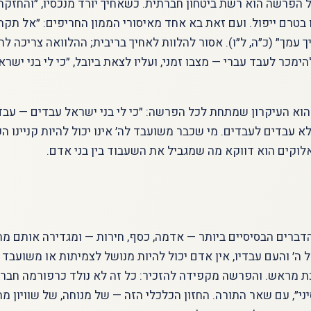
הפרשה הוא רשת ביטחון חברתית. כשאחיך יורד מנכסיו, ״והחזקת ב
 בטרם ייפול. ועם זאת בא אחד מאיסורי הממון החריפים: ״אל תקח
יך עמך״ (כ״ה, ל״ו). אסור להלוות לאחיך בריבית; ההלוואה צריכה ל
מכר לעבד עברי — מצבו זמני, ועליו לצאת ביובל, ״כי לי בני ישרא
א העיקרון שמתחת לכל הפרשה: ״כי לי בני ישראל עבדים — עבדי
ולא עבדים לעבדים. מי שכבר משועבד לה׳ אינו יכול להיות קניינו 
וקים הוא דווקא מה שמגביל את השעבוד בין בני אדם.
ברים הבסיסיים ביותר — אדמה, כסף, חירות — ומגדירה אותם מח
׳ והעם עבדיו, אין אדם יכול להיות מנושל לצמיתות או משועבד 
כת מראש. והפרשה מקפידה להזכיר: כל זה לא נולד כרפורמה חבר
יני״, עם שאר התורה. החזון הכלכלי הזה — של מנוחה, של שוויון מ