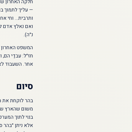
חלקה האחרון של 
— עליך לתמוך בו
ותרבית... וחי אח
ואם נאלץ אדם להי
נ״ה).
המשפט האחרון הו
חז״ל: עבדַי הם, 
אחר. השעבוד לאל
סיום
בהר לוקחת את הד
משום שהארץ של ה
בנוי לתוך המער
אלא ניתן ״בהר ס