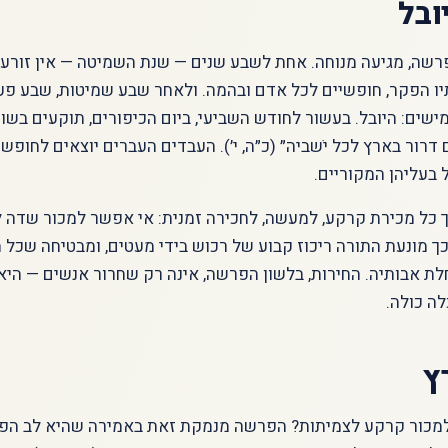
ובל
שה, מגיעה מנוחה. אחת לשבע שנים — שנת השמיטה — אין זורעים 
יו הפקר, חופשיים לכל אדם ובהמה. ולאחר שבע שמיטות, שבע פע
שים: היובל. בעשור לחודש השביעי, ביום הכיפורים, תוקעים בשופ
דרור בארץ לכל יֹשביה״ (כ״ה, י׳). העבדים העברים יוצאים לחופשי
בעליהן המקוריים.
ך כל מכירת קרקע, למעשה, לחכירה זמנית: אי אפשר למכור שדה ל
 כך מונעת התורה ריכוז קבוע של רכוש בידי מעטים, ומבטיחה שכל
לת אבותיה. החירות, בלשון הפרשה, אינה רק שחרור אנשים — היא
ה כולה.
ץ
מכור קרקע לצמיתות? הפרשה מנמקת זאת באמירה שהיא לב הפר