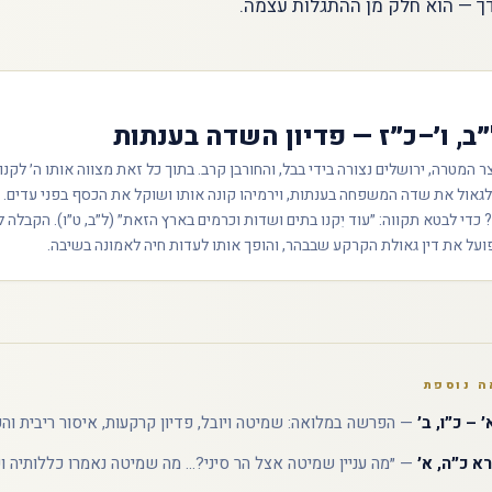
ך — הוא חלק מן ההתגלות עצמה.
״ב, ו׳–כ״ז — פדיון השדה בענתות
ר המטרה, ירושלים נצורה בידי בבל, והחורבן קרב. בתוך כל זאת מצווה אותו ה׳ לקנו
לגאול את שדה המשפחה בענתות, וירמיהו קונה אותו ושוקל את הכסף בפני עדים. 
כדי לבטא תקווה: ״עוד יִקנו בתים ושדות וכרמים בארץ הזאת״ (ל״ב, ט״ו). הקבלה
פועל את דין גאולת הקרקע שבבהר, והופך אותו לעדות חיה לאמונה בשיבה.
ה נוספת
 – כ״ו, ב׳
— הפרשה במלואה: שמיטה ויובל, פדיון קרקעות, איסור ריבית והע
א כ״ה, א׳
— ״מה עניין שמיטה אצל הר סיני?... מה שמיטה נאמרו כללותיה ו