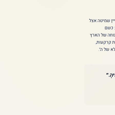
ין שמיטה אצל
: כשם
נוחה של הארץ
ת קרקעות,
א של ה׳.
יהָ.״