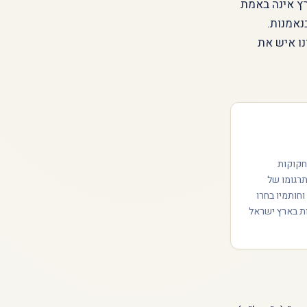
רץ אינה באמת
נאמנות.
נו איש את
לם — חקוקות
Proclaim LIBERTY throughout all the Land unto ״. זהו תרגומו של
 היובל מפרשתנו, ״וקראתם דרור בארץ לכל יֹשביה״ (ויקרא כ״ה, י׳). הפעמון נוצק במאה ה־18, וחותמיו בחרו
ות בארץ ישראל