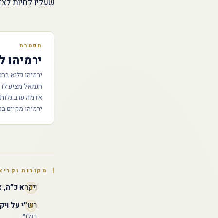
שעליו לחיות לצד
הפטרה
ירמיהו ל
ירמיהו כלוא בחצ
חנמאל מציע לו 
אדמה ערב גלות? 
ירמיהו מקיים ב
מקורות וקריא
ויקרא כ״ה, א׳
רש״י על ויקר
כולן״.