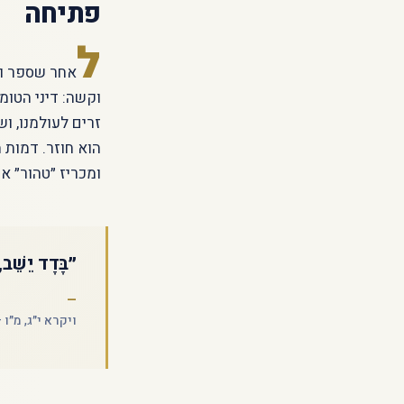
פתיחה
ל
אחר שספר וי
וקשה: דיני הטומ
זרים לעולמנו, ו
הוא חוזר. דמות 
ומכריז ״טהור״ א
״בָּדָד יֵשֵׁב,
ויקרא י״ג, מ״