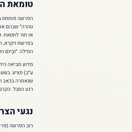
טומאת הי
הפרשה פותחת בא
טהרה״ שבהם אסו
או תור לחטאת. וא
בפרשת ויקרא, הת
המילה: ״ובַיום הש
מדוע מביאה היו
ע״ב) מציע: בשע
שנאמרה בכאב הי
רגע הסבל. הקרבן,
נגעי הצר
רוב הפרשה (פרק