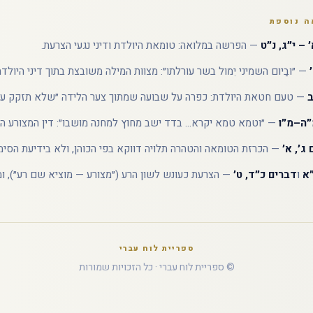
ה נוספת
 – י״ג, נ״ט
— הפרשה במלואה: טומאת היולדת ודיני נגעי הצרעת.
— ״ובַיום השמיני יִמול בשר עורלתו״: מצוות המילה משובצת בתוך דיני היולדת
ב
— טעם חטאת היולדת: כפרה על שבועה שמתוך צער הלידה ״שלא תזקק עוד
מ״ה–מ״ו
— ״וטמא טמא יקרא... בדד ישב מחוץ למחנה מושבו״: דין המצורע ה
ג׳, א׳
— הכרזת הטומאה והטהרה תלויה דווקא בפי הכוהן, ולא בידיעת הסי
״א
ו
דברים כ״ד, ט׳
— הצרעת כעונש לשון הרע (״מצורע — מוציא שם רע״), ו
ספריית לוח עברי
© ספריית לוח עברי · כל הזכויות שמורות