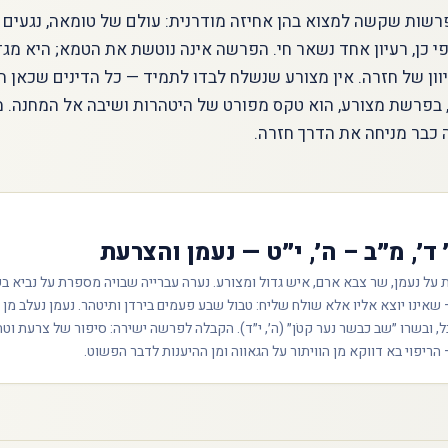
רשות שקשה למצוא בהן אחיזה מודרנית: עולם של טומאה, נגעים ו
פי כן, רעיון אחד נשאר חי. הפרשה אינה נוטשת את הטמא; היא מגד
וון של חזרה. אין מצורע שנשלח לבדו לתמיד — כל הדינים שכאן ה
 בפרשת מצורע, הוא טקס מפורט של היטהרות ושיבה אל המחנה. מ
 כבר מניחה את הדרך חזרה.
 ד׳, מ״ב – ה׳, י״ט — נעמן והצרעת
ל נעמן, שר צבא ארם, איש גדול ומצורע. נערה עברייה שבויה מספרת על נביא בשו
שאינו יוצא אליו אלא שולח שליח: טבול שבע פעמים בירדן ותיטהר. נעמן נעלב מן
ל, ובשרו ״שב כבשר נער קטֹן״ (ה׳, י״ד). הקבלה לפרשה ישירה: סיפור של צרעת וט
הריפוי בא דווקא מן הוויתור על הגאווה ומן ההיענות לדבר הפשוט.