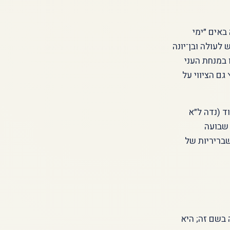
באים ״ימי
לעולה ובן־יונה
ו במנחת העני
ם הציווי על
ד (נדה ל״א
 שבועה
בריריות של
 בשם זה; היא