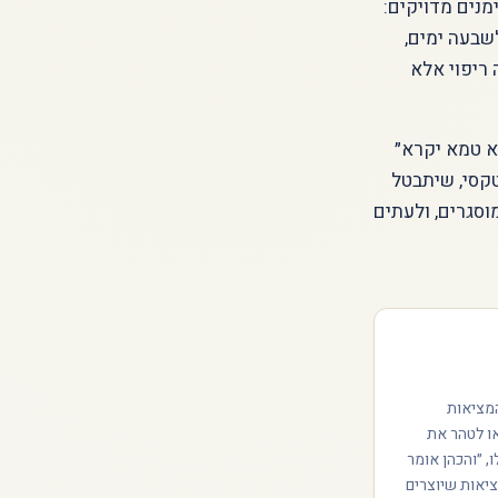
מנים מדויקים:
שבעה ימים,
 ריפוי אלא
מא טמא יקרא״
טקסי, שיתבטל
וסגרים, ולעתים
המציאות
או לטהר את
, ״והכהן אומר
ציאות שיוצרים