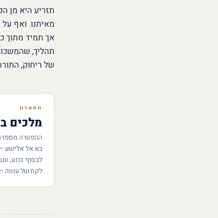
תזריע היא מן הפ
מאיתנו. ואף על 
אך תמיד מתוך כי
תהליך, שהמשכו,
של ריחוק, התורה
הפטרה
מלכים ב׳
ההפטרה מספרת ע
בא אל אלישע — 
לבסוף נכנע, טוב
לקח של ענווה — 