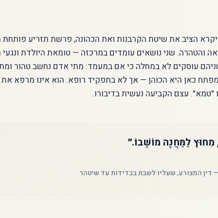
קרא הציב את שיטת הקרבנות ואת הכהונה, פרשת תזריע פותחת 
אה והטהרה. שני נושאים עומדים במרכזה — טומאת היולדת ונגעי 
שניהם עוסקים לא במחלה כי אם במעמד: מתי אדם נחשב טהור ומתי
מפתח כאן היא הכוהן — אך לא בתפקיד רופא. הוא אינו מרפא את ה
ו ״טמא״. עצם הקביעה נעשית בדיבורו.
 מִחוּץ לַמַּחֲנֶה מוֹשָׁבוֹ.״
ו — דין המצורע, שעליו לשבת בבדידות עד שיטהר