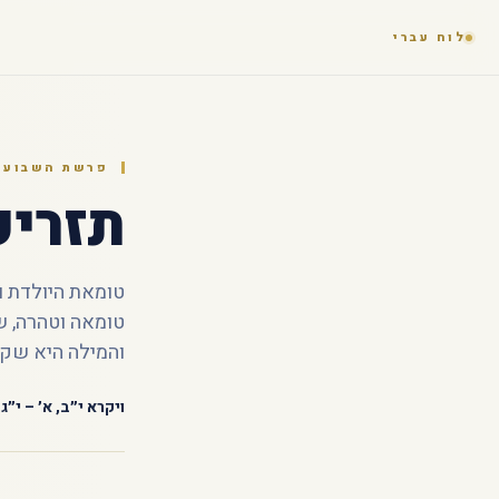
לוח עברי
פרשת השבוע ·
תזריע
טומאת היולדת ו
טומאה וטהרה, ש
והמילה היא שק
ויקרא י״ב, א׳ – י״ג,