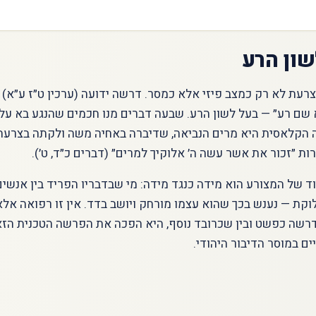
שון הרע
רעת לא רק כמצב פיזי אלא כמסר. דרשה ידועה (ערכין ט״ז ע״א) 
 שם רע״ — בעל לשון הרע. שבעה דברים מנו חכמים שהנגע בא על
ה הקלאסית היא מרים הנביאה, שדיברה באחיה משה ולקתה בצרעת 
רות ״זכור את אשר עשה ה׳ אלוקיך למרים״ (דברים כ״ד, ט׳).
וד של המצורע הוא מידה כנגד מידה: מי שבדבריו הפריד בין אנשים
וקת — נענש בכך שהוא עצמו מורחק ויושב בדד. אין זו רפואה אלא 
שה כפשט ובין שכרובד נוסף, היא הפכה את הפרשה הטכנית הז
ם במוסר הדיבור היהודי.