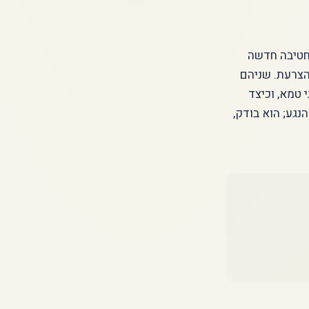
חטיבה חדשה
הצרעת. שניהם
 טמא, וכיצד
נגע; הוא בודק,