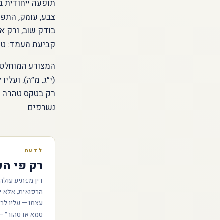
תופעה ייחודית בע
צבע, עומק, התפש
בודק שוב, ורק א
קביעת מעמד: טהו
המצורע המוחלט נ
(י״ג, מ״ה), ועל
רק בטקס טהרה ש
נשרפים.
לדעת
רק פי הכ
דין מפתיע עולה 
הרפואית, אלא לפ
עצמו — עליו לבו
טמא או טהור״ —