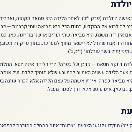
ולדת
ישה היולדת (פרק י״ב). לאחר הלידה היא טמאה תקופה, ואחריה 
ר לה לבוא אל המקדש; בתום הכל היא מביאה שתי קרבנות — כבש 
ם אין ידה משגת, היא מביאה שתי תורים או שני בני יונה. כאן, כמ
ורה דואגת שהדל לא יישאר מחוץ למערכת. בתוך פרק זה משובץ ג
מיני יִמול בשר עורלתו״ (י״ב, ג׳).
לדת דווקא חטאת — קרבן של כפרה? הרי הלידה אינה חטא. התלמו
ת צער הלידה עשויה האישה להישבע שלא תוסיף ללדת, ועל אותה
א מביאה כפרה. אין זו אשמה על עצם הלידה אלא הכרה ענוגה בש
 גם כאן, אינו עונש אלא דרך לסגור מעגל.
עת
 י״ג) מוקדש לנגעי הצרעת. ״צרעת״ אינה המחלה המוכרת לרפואה