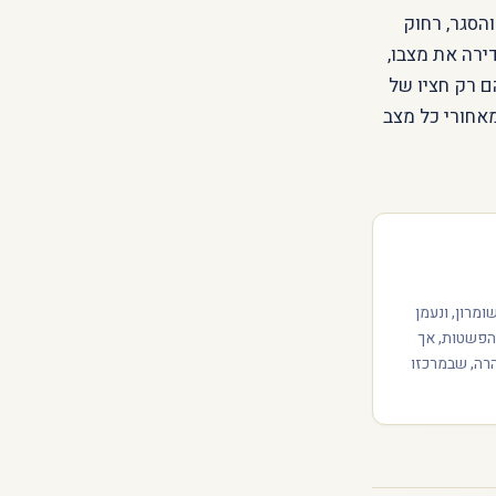
הסגר, רחוק
ירה את מצבו,
ם רק חציו של
אחורי כל מצב
מרון, ונעמן
 הפשטות, אך
הרה, שבמרכזו