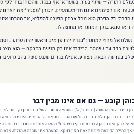
ולם התורה — שינוי בעור, בשׂער או אף בבגד, שהכוהן בוחן לפי סי
טות. אם הסימנים אינם חד־משמעיים, הכוהן ״מסגיר״ את האדם ל
ז מכריז. כל הפרק הוא נוהל אבחון מפורט להפליא, אך מטרתו אינה
ר או טמא, בתוך המחנה או מחוצה לו.
שלח אל מחוץ למחנה: ״בגדיו יהיו פרֻמים וראשו יהיה פרוע... וט
יו לשבת בדד עד שיטהר. הבידוד אינו רק מניעת הדבקה — הוא מצב 
לם בפרשה הבאה, מצורע. אפילו בגדים שנגע פשה בהם נדונים, מ
והן קובע — גם אם אינו מבין דבר
מן הפרשה ומן המשנה (נגעים ג׳, א׳): הטומאה והטהרה של הנגע אינן נקבעות לפי 
י הכרזת הכוהן. תלמיד חכם גדול שרואה בבירור את כל הסימנים אינו יכול לטמא 
א אל כוהן. ואם הכוהן עצמו אינו בקי בסימנים? המשנה אומרת שחכם בודק ומורה לו
 אך המילה הקובעת חייבת לצאת מפיו דווקא. המעמד אינו עובדה שמגלים, אלא מ