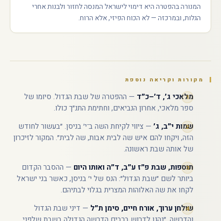
המנורה בהפטרה היא דימוי לישראל המנסה לחזור ולבנות אחרי
הגלות, ובמרכזה — לא הכוח הפיזי, אלא הרוח.
מקורות וקריאה נוספת
מלאכי ג׳, ד׳–כ״ד
— ההפטרה של שבת הגדול. סיומו של
ספר מלאכי, אחרון הנביאים, וחתימת התנ״ך כולו.
שמות י״ב, ג׳
— ציווי לקיחת השה ב־י׳ בניסן. ״בעשור לחודש
הזה, ויקחו להם איש שה לבית אבות, שה לבית״. המקור לזיכרון
של אותה שבת ראשונה.
תוספות, שבת פ״ז ע״ב, ד״ה ואותו היום
— ההסבר הקדום
ביותר לשם ״שבת הגדול״: הנס של י׳ בניסן, כאשר בני ישראל
לקחו את שה האלוהות המצרית בגלוי לבתיהם.
שולחן ערוך, אורח חיים, סימן ת״ל
— דיני שבת הגדול
והדרשה. ״נהגו לדרוש ברבים הדרשה הגדולה בשבת שלפני