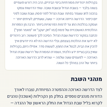
בקהילות יהודיות מסורתיות בימי הביניים, הרב היה דורש פעמיים
בשנה בלבד — בשבת הגדול ובשבת שובה. שתי הדרשות עסקו
בהכנה לחג שעמד בפתח: שבת הגדול לפני פסח, שבת שובה לפני
יום כיפור. הדרשה הייתה ארוכה — שעה, שעתיים, לעיתים יותר —
ועסקה בהלכות החג עד לרמות הפרטניות ביותר. הרבה מן הספרות
ההלכתית האשכנזית של פסח (כמו ״חק יעקב״ או ״מאמר חמץ״)
נכתבה במקור כדרשת שבת הגדול. הסיבה לכך פשוטה: רוב היהודים
לא ידעו את ההלכות בעצמם, ובלי הדרשה הזו לא היו יודעים איך
להכין את הבית, לבטל את החמץ, לעשות סדר. אפילו היום, בקהילות
שאין בהן בעיית ידע הלכתי, נשמרת המסורת של דרשת שבת הגדול
הארוכה — לפעמים שעה שלמה — שהיא לרוב הדרשה הארוכה
ביותר של הרב במהלך כל השנה.
מנהגי השבת
לצד הדרשה הארוכה וההפטרה המיוחדת, נצברו לאורך
הדורות מנהגים נוספים. בחלק מן הקהילות (אשכנז) נוהגים
לקרוא בליל שבת הגדול את החלק הראשון של ההגדה —