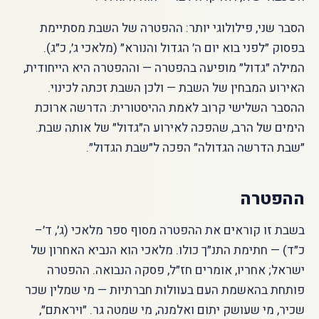
הסבר שני, פילולוגי יותר: ההפטרה של השבת מסתיימת
בפסוק ״לפני בוא יום ה׳ הגדול והנורא״ (מלאכי ג׳, כ״ג).
המילה ״גדול״ מופיעה בהפטרה — וההפטרה היא הייחודית,
האירוע המבחין של השבת — ולכן השבת זכתה לכינוי.
ההסבר השלישי קרוב לאמת ההיסטורית: הדרשה ארוכת
הימים של הרב, שהפכה לאירוע ה״גדול״ של אותה שבת.
״שבת הדרשה הגדולה״ הפכה ל״שבת הגדול״.
ההפטרה
בשבת זו קוראים את ההפטרה מסוף ספר מלאכי (ג׳, ד׳–
כ״ד) — חתימת התנ״ך כולו. מלאכי הוא הנביא האחרון של
ישראל; אחריו, אומרים חז״ל, פסקה הנבואה. ההפטרה
פותחת בהאשמת העם בעוולות חברתיות — מי שמלין שכר
שכיר, מי שעושק יתום ואלמנה, מי שמטה גר. ״ויראתם״,