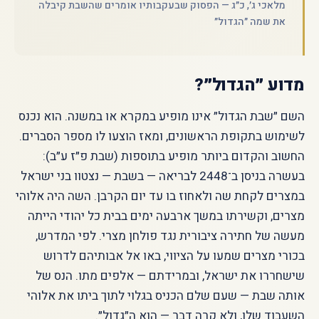
מלאכי ג׳, כ״ג — הפסוק שבעקבותיו אומרים שהשבת קיבלה
את שמה ״הגדול״
מדוע ״הגדול״?
השם ״שבת הגדול״ אינו מופיע במקרא או במשנה. הוא נכנס
לשימוש בתקופת הראשונים, ומאז הוצעו לו מספר הסברים.
החשוב והקדום ביותר מופיע בתוספות (שבת פ״ז ע״ב):
בעשרה בניסן ב־2448 לבריאה — בשבת — נצטוו בני ישראל
במצרים לקחת שה ולאחוז בו עד יום הקרבן. השה היה אלוהי
מצרים, וקשירתו במשך ארבעה ימים בבית כל יהודי הייתה
מעשה של חתירה ציבורית נגד פולחן מצרי. לפי המדרש,
בכורי מצרים שמעו על הציווי, באו אל אבותיהם לדרוש
שישחררו את ישראל, ובמרידתם — אלפים מתו. הנס של
אותה שבת — שעם שלם הכניס בגלוי לתוך ביתו את אלוהי
השעבוד שלו, ולא קרה דבר — הוא ה״גדול״.