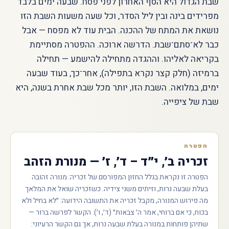
שבת הגדול היא הסף האחרון לפני פסח. שבעה ימים בלבד
מפרידים בינה ובין ליל הסדר, וכל שעה משעות השבת הזו
נושאת את המתח של ההכנה. הבית עוד לא מפסח — אבל
כבר לא־סתם־שבת. הדרשה ארוכה. ההפטרה מסתיימת
בקריאה לאליהו. וההגדה מתחילה להישמע — תחילה
ברמיזה (חלק קצר נקרא בתפילה), אחר־כך, בעוד שבעה
ימים, במלואה. השבת הזו, יותר מכל שבת אחרת בשנה, היא
שבת של ציפייה.
הפטרה
זכריה ב׳, י״ד – ד׳, ז׳ — מנורת הזהב
הפטרה זו נקראת בגלל החזון המפורסם של זכריה: מנורה זהובה
בעלת שבעה נרות, וזיתים משני צידיה. כשזכריה שואל את המלאך
מה פירוש המנורה, מקבל זכריה את התשובה הידועה: ״לא בחיל ולא
בכוח, כי אם ברוחי, אמר ה׳ צבאות״ (ד׳, ו׳). הקשר לפרשה ברור —
שתיהן פותחות במנורה בעלת שבעה נרות, אך גם הקשר הרעיוני: