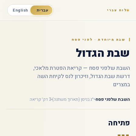
לוח עברי
עברית
English
שבת מיוחדת · לפני פסח
שבת הגדול
השבת שלפני פסח — קריאת הפטרת מלאכי,
דרשת שבת הגדול, וזיכרון לנס לקיחת השה
במצרים
השבת שלפני פסח
י״ג בניסן (תארוך משתנה)
3 דק׳ קריאה
פתיחה