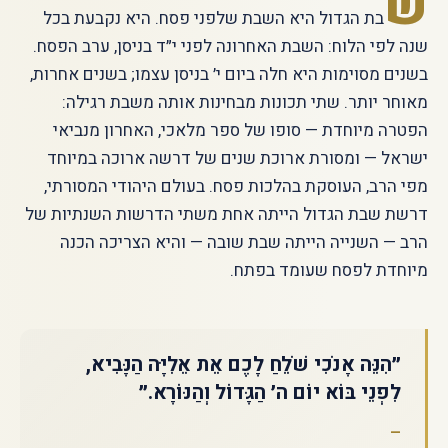
ש
בת הגדול היא השבת שלפני פסח. היא נקבעת בכל
שנה לפי הלוח: השבת האחרונה לפני י״ד בניסן, ערב הפסח.
בשנים מסוימות היא חלה ביום י׳ בניסן עצמו; בשנים אחרות,
מאוחר יותר. שתי תכונות מבחינות אותה משבת רגילה:
הפטרה מיוחדת — סופו של ספר מלאכי, האחרון מנביאי
ישראל — ומסורת ארוכת שנים של דרשה ארוכה במיוחד
מפי הרב, העוסקת בהלכות פסח. בעולם היהודי המסורתי,
דרשת שבת הגדול הייתה אחת משתי הדרשות השנתיות של
הרב — השנייה הייתה שבת שובה — והיא הצריכה הכנה
מיוחדת לפסח שעומד בפתח.
״הִנֵּה אָנֹכִי שֹׁלֵחַ לָכֶם אֵת אֵלִיָּה הַנָּבִיא,
לִפְנֵי בּוֹא יוֹם ה׳ הַגָּדוֹל וְהַנּוֹרָא.״