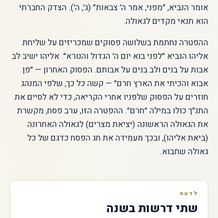
אומר הנביא, ״מפני, אמר ה׳ צבאות״ (ג׳, ה׳). הצדק החברתי
הוא תנאי מקדים לגאולה.
ההפטרה נחתמת בשלושה פסוקים שמכריזים על שליחת
אליהו הנביא ״לפני בוא יום ה׳ הגדול והנורא״. אליהו ישיב לב
אבות על בנים ולב בנים על אבותם. הפסוק האחרון — ״פן
אבוא והכיתי את הארץ חרם״ — קשה כל כך, שלפי המנהג
חוזרים על הפסוק שלפניו אחרי הקריאה, כדי לא לסיים את
התנ״ך כולו במילה ״חרם״. ההפטרה הזו, ערב פסח, מקשרת
את הגאולה הראשונה (יציאת מצרים) לגאולה האחרונה
(ביאת אליהו), ובכך מעמידה את חג הפסח כדגם של כל
גאולה שתבוא.
לדעת
שתי דרשות בשנה