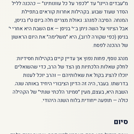
מ״עבדים היינו״ עד ״לכפר על כל עוונותינו״ — כהכנה לליל
הסדר שעוד שבוע. בקהילות אחרות קוראים בתפילת
המנחה. הסיבה למנהג: גאולת מצרים חלה ביום ט״ו בניסן,
אבל הציווי על השה ניתן ב־י׳ בניסן — אם השבת היא אחרי י׳
בניסן (כפי שקורה לרוב), היא ״משלימה״ את היום הראשון
של ההכנה לפסח.
מנהג נוסף, פחות נפוץ אך עדיין קיים בקהילות חסידיות:
לחלק שאלות הלכתיות מן הצד של הרב, כדי שהשואלים
יוכלו להציג בקול את שאלותיהם — והרב יוכל לענות
בדרשתו. בעבר, היה זה הדיון הציבורי היחיד באותה שנה.
השבת היא, בעצם, מעין ״סמינר הלכתי שנתי״ של הקהילה
כולה — תופעה ייחודית בלוח השנה היהודי.
סיום