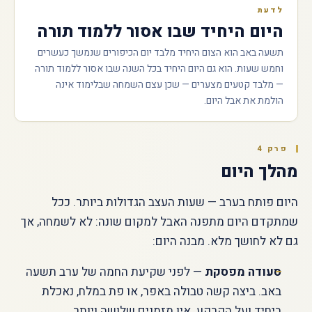
לדעת
היום היחיד שבו אסור ללמוד תורה
תשעה באב הוא הצום היחיד מלבד יום הכיפורים שנמשך כעשרים
וחמש שעות. הוא גם היום היחיד בכל השנה שבו אסור ללמוד תורה
— מלבד קטעים מצערים — שכן עצם השמחה שבלימוד אינה
הולמת את אבל היום.
פרק 4
מהלך היום
היום פותח בערב — שעות העצב הגדולות ביותר. ככל
שמתקדם היום מתפנה האבל למקום שונה: לא לשמחה, אך
גם לא לחושך מלא. מבנה היום:
סעודה מפסקת
— לפני שקיעת החמה של ערב תשעה
באב. ביצה קשה טבולה באפר, או פת במלח, נאכלת
ביחיד ועל הקרקע. אין מזמנים שלושה ויותר.