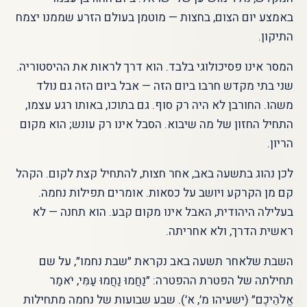
באמצע יום הצום, בחצות — מוטמן בעולם הזרע שממנו יצמח
התיקון.
המסר אינו פסיכולוגי בלבד. הוא דרך לראות את ההיסטוריה.
שני בתי מקדש חרבו ביום הזה — אבל ביום הזה גם נולד
משהו. החורבן לא היה רק סוף. גם בתוכו, באותו רגע עצמו,
התחיל החזון של מה שיבוא. הסבל אינו רק עונש; הוא מקום
הריון.
לכן נהוג בתשעה באב, אחר חצות, להתחיל קצת לקום. הקהל
קם מן הקרקע ויושב על כסאות. אומרים תפילות נחמה.
בעלילה היהודית, האבל אינו מקום קבע. הוא תחנה — לא
ראשית הדרך, ולא אחריתה.
השבת שלאחר תשעה באב נקראת ״שבת נחמו״, על שם
תחילתה של הפטרת ההפטרה: ״נַחֲמוּ נַחֲמוּ עַמִּי, יֹאמַר
אֱלֹהֵיכֶם״ (ישעיהו מ׳, א׳). שבע שבועות של נחמה מתחילות