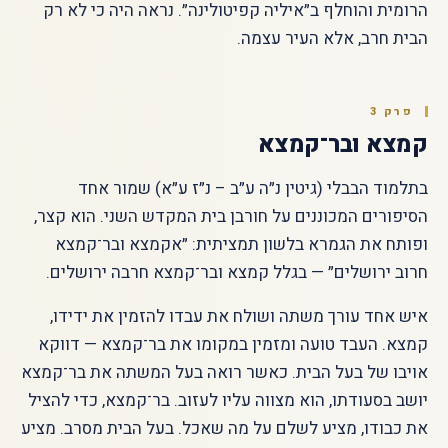
הרומית והוחלף ב״איליה קפיטולינה״. נראה היה כי לא רק
הבית חרב, אלא העיר עצמה.
פרק 3
קמצא ובר־קמצא
בתלמוד הבבלי (גיטין נ״ה ע״ב – נ״ז ע״א) שמור אחד
הסיפורים המכוננים על חורבן בית המקדש השני. הוא קצר,
ופותח את הגמרא בלשון תמציתית: ״אקמצא ובר־קמצא
חרוב ירושלים״ — בגלל קמצא ובר־קמצא חרבה ירושלים.
איש אחד עורך משתה ושולח את עבדו להזמין את ידידו,
קמצא. העבד טועה ומזמין במקומו את בר־קמצא — דווקא
אויבו של בעל הבית. כאשר רואה בעל המשתה את בר־קמצא
יושב בסעודתו, הוא מצווה עליו לעזוב. בר־קמצא, כדי להציל
את כבודו, מציע לשלם על מה שאכל. בעל הבית מסרב. מציע