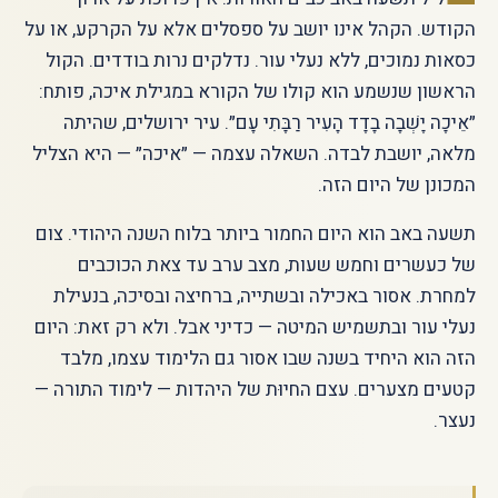
הקודש. הקהל אינו יושב על ספסלים אלא על הקרקע, או על
כסאות נמוכים, ללא נעלי עור. נדלקים נרות בודדים. הקול
הראשון שנשמע הוא קולו של הקורא במגילת איכה, פותח:
״אֵיכָה יָשְׁבָה בָדָד הָעִיר רַבָּתִי עָם״. עיר ירושלים, שהיתה
מלאה, יושבת לבדה. השאלה עצמה — ״איכה״ — היא הצליל
המכונן של היום הזה.
תשעה באב הוא היום החמור ביותר בלוח השנה היהודי. צום
של כעשרים וחמש שעות, מצב ערב עד צאת הכוכבים
למחרת. אסור באכילה ובשתייה, ברחיצה ובסיכה, בנעילת
נעלי עור ובתשמיש המיטה — כדיני אבל. ולא רק זאת: היום
הזה הוא היחיד בשנה שבו אסור גם הלימוד עצמו, מלבד
קטעים מצערים. עצם החיוּת של היהדות — לימוד התורה —
נעצר.