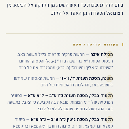
ביום הזה ונמשכות עד ראש השנה. מן הקרקע אל הכיסא, מן
הצום אל הסעודה, מן האפר אל הזית.
מקורות וקריאה נוספת
מגילת איכה
— חמשת פרקיה נקראים בליל תשעה באב.
הפסוק הפותח ״איכה ישבה בדד״ (א, א) והפסוק החותם
״השיבנו ה׳ אליך ונשובה״ (ה, כ״א) ממסגרים את כל היום.
משנה, מסכת תענית ד׳, ו׳–ז׳
— חמשת האסונות שאירעו
בתשעה באב, וההלכות הראשוניות של היום.
תלמוד בבלי, מסכת תענית כ״ו ע״ב – ל״א ע״א
— הסוגיה
המרכזית של דיני הצומות. מובאת בה הקביעה כי האבל בתשעה
באב הוא פעולה גופנית שמובילה לאבל לבבי.
תלמוד בבלי, מסכת גיטין נ״ה ע״ב – נ״ח ע״א
— סיפור
קמצא ובר־קמצא, ופירוט סיבות החורבן: ״אקמצא ובר־קמצא