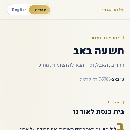
לוח עברי
עברית
English
יום אבל וצום
תשעה באב
החורבן, האבל, וסוד הגאולה הצומחת מתוכו
ט׳ באב
5786
7 דק׳ קריאה
פרק 1
בית כנסת לאור נר
ב
ליל תשעה באב כבים האורות. אין פרוכת על ארון