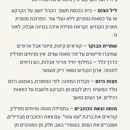
ליל הצום
— בית הכנסת חשוך. הקהל יושב על הקרקע
או על כסאות נמוכים, ללא נעלי עור. הפרוכת מוסרת
מארון הקודש. נקראת מגילת איכה בנגינה אבלה, לאור
נר.
שחרית הבוקר
— קוראים קינות, פיוטי אבל ארוכים
שחיברו פייטנים על־פני מאות שנים. אין מניחים תפילין
כדרך כלל — בחילוף יחיד מדיני אבלות, הם נדחים
למנחה. ארון הקודש נשאר ריק־מעוטר.
חצות היום
— נקודת המפנה. לפי המסורת, באמצע היום
נולד המשיח. ניתן לקום מן הקרקע ולשבת על כסאות
רגילים. אך הצום נמשך.
מנחה וצאת הכוכבים
— בתפילת מנחה מניחים תפילין;
קוראים את ברכת ״ענו עננו״. עם צאת הכוכבים מבדילים,
ושוברים את הצום. בעשירי באב, חלק מן המנהגים מן