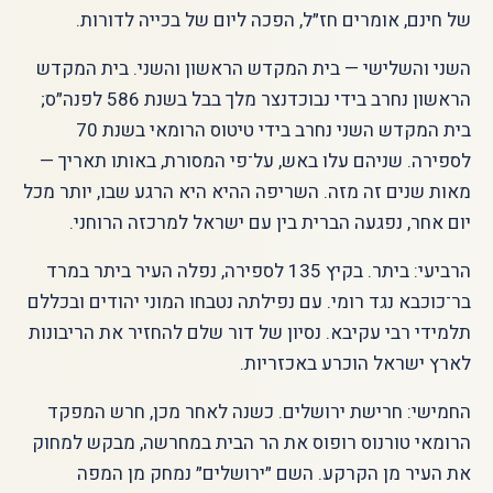
של חינם, אומרים חז״ל, הפכה ליום של בכייה לדורות.
השני והשלישי — בית המקדש הראשון והשני. בית המקדש
הראשון נחרב בידי נבוכדנצר מלך בבל בשנת 586 לפנה״ס;
בית המקדש השני נחרב בידי טיטוס הרומאי בשנת 70
לספירה. שניהם עלו באש, על־פי המסורת, באותו תאריך —
מאות שנים זה מזה. השריפה ההיא היא הרגע שבו, יותר מכל
יום אחר, נפגעה הברית בין עם ישראל למרכזה הרוחני.
הרביעי: ביתר. בקיץ 135 לספירה, נפלה העיר ביתר במרד
בר־כוכבא נגד רומי. עם נפילתה נטבחו המוני יהודים ובכללם
תלמידי רבי עקיבא. נסיון של דור שלם להחזיר את הריבונות
לארץ ישראל הוכרע באכזריות.
החמישי: חרישת ירושלים. כשנה לאחר מכן, חרש המפקד
הרומאי טורנוס רופוס את הר הבית במחרשה, מבקש למחוק
את העיר מן הקרקע. השם ״ירושלים״ נמחק מן המפה