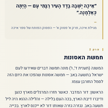
״אֵיכָה יָשְׁבָה בָדָד הָעִיר רַבָּתִי עָם — הָיְתָה
כְּאַלְמָנָה.״
מגילת איכה, פרק א׳ פסוק א׳ — הפסוק הפותח של ספר איכה
פרק 2
חמשת האסונות
המשנה (תענית ד׳, ו׳) מונה חמשה דברים שאירעו לעם
ישראל בתשעה באב — חמשה אסונות שהפכו את היום הזה
לסמל החורבן עצמו.
הראשון: דור המדבר. כאשר חזרו המרגלים מארץ כנען
ודיברו דיבת הארץ, בכה העם בלילה — והלילה ההוא היה ליל
תשעה באב. נגזרה גזרה שאותו דור לא ייכנס לארץ. בכייה