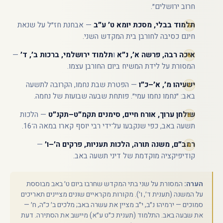
חרוב ירושלים״.
תלמוד בבלי, מסכת יומא ט׳ ע״ב
— אבחנת חז״ל על שנאת
חינם כסיבה לחורבן בית המקדש השני.
איכה רבה, פרשה א׳, נ״א
ו
תלמוד ירושלמי, ברכות ב׳, ד׳
—
המסורת על לידת המשיח ביום החורבן עצמו.
ישעיהו מ׳, א׳–כ״ו
— הפטרת שבת נחמו, הקרובה לתשעה
באב: ״נחמו נחמו עמי״. פותחת שבעה שבועות של נחמה.
שולחן ערוך, אורח חיים, סימנים תקמ״ט–תקנ״ט
— הלכות
תשעה באב, כפי שנקבעו על־ידי רבי יוסף קארו במאה ה־16.
רמב״ם, משנה תורה, הלכות תעניות, פרקים ה׳–ו׳
—
קודיפיקציה מוקדמת של דיני תשעה באב.
הערה:
המסורת על שני בתי המקדש שחרבו ביום ט׳ באב מבוססת
על המשנה (תענית ד׳, ו׳). מקורות מקראיים שונים מציינים תאריכים
סמוכים — ירמיהו נ״ב, י״ב מציין את עשרה באב; מלכים ב׳ כ״ה, ח׳ —
את שבעה באב. התלמוד (תענית כ״ט ע״א) מיישב את הסתירה. דעת