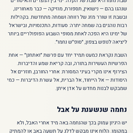
שבת נחמו היא שבת של הקלה. ימי בין המצרים והאיסורים
שנהגו בהם — נישואין, תספורת, מוזיקה — כבר מאחורינו,
ובשבת זו שורר מזג של רווחה ושמחה מתחדשת. בקהילות
רבות נוהגים בה שמחה יתרה: סעודות, התכנסויות, ובישראל
של ימינו היא הפכה לאחת מסופי השבוע הפופולריים ביותר
ליציאה לנופש בצפון, ״סופ״ש נחמו״.
השבת נקראת כמעט תמיד יחד עם פרשת ״ואתחנן״ — אחת
הפרשיות העשירות בתורה, ובה קריאת שמע והדיברות.
הצירוף אינו מקרי בעיני המסורת: אחרי החורבן, חוזרים אל
היסודות — אל הייחוד, אל הברית, אל עשרת הדיברות — כמי
שמבקש לבנות מחדש על אדן איתן.
נחמה שנשענת על אבל
יש היגיון עמוק בכך שהנחמה באה מיד אחרי האבל, ולא
במקומו. הלוח אינו מבקש לדלג על תשעה באב או להמתיק