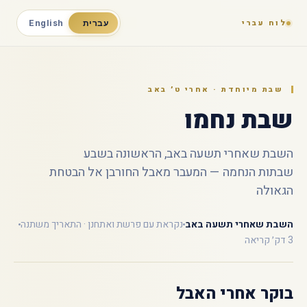
לוח עברי
עברית
English
שבת מיוחדת · אחרי ט׳ באב
שבת נחמו
השבת שאחרי תשעה באב, הראשונה בשבע
שבתות הנחמה — המעבר מאבל החורבן אל הבטחת
הגאולה
השבת שאחרי תשעה באב
נקראת עם פרשת ואתחנן · התאריך משתנה
3 דק׳ קריאה
בוקר אחרי האבל