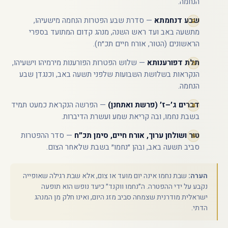
הנחמה.
שבע דנחמתא
— סדרת שבע הפטרות הנחמה מישעיהו,
מתשעה באב ועד ראש השנה, מנהג קדום המתועד בספרי
הראשונים (הטור, אורח חיים תכ״ח).
תלת דפורענותא
— שלוש הפטרות הפורענות מירמיהו וישעיהו,
הנקראות בשלושת השבועות שלפני תשעה באב, וכנגדן שבע
הנחמה.
דברים ג׳–ז׳ (פרשת ואתחנן)
— הפרשה הנקראת כמעט תמיד
בשבת נחמו, ובה קריאת שמע ועשרת הדיברות.
טור ושולחן ערוך, אורח חיים, סימן תכ״ח
— סדר ההפטרות
סביב תשעה באב, ובהן ״נחמו״ בשבת שלאחר הצום.
הערה:
שבת נחמו אינה יום מועד או צום, אלא שבת רגילה שאופייה
נקבע על ידי ההפטרה. ה״נחמו ווקנד״ כיעד נופש הוא תופעה
ישראלית מודרנית שצמחה סביב מזג היום, ואינו חלק מן המנהג
הדתי.