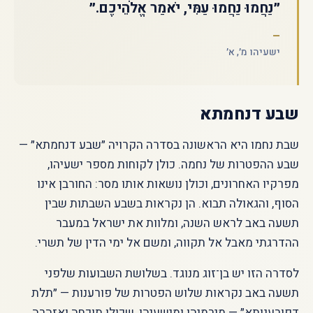
״נַחֲמוּ נַחֲמוּ עַמִּי, יֹאמַר אֱלֹהֵיכֶם.״
ישעיהו מ׳, א׳
שבע דנחמתא
שבת נחמו היא הראשונה בסדרה הקרויה ״שבע דנחמתא״ —
שבע ההפטרות של נחמה. כולן לקוחות מספר ישעיהו,
מפרקיו האחרונים, וכולן נושאות אותו מסר: החורבן אינו
הסוף, והגאולה תבוא. הן נקראות בשבע השבתות שבין
תשעה באב לראש השנה, ומלוות את ישראל במעבר
ההדרגתי מאבל אל תקווה, ומשם אל ימי הדין של תשרי.
לסדרה הזו יש בן־זוג מנוגד. בשלושת השבועות שלפני
תשעה באב נקראות שלוש הפטרות של פורענות — ״תלת
דפורענותא״ — מירמיהו ומישעיהו, שכולן תוכחה ואזהרה