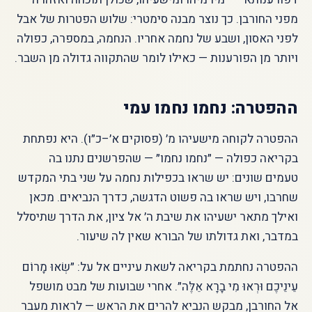
מפני החורבן. כך נוצר מבנה סימטרי: שלוש הפטרות של אבל
לפני האסון, ושבע של נחמה אחריו. הנחמה, במספרה, כפולה
ויותר מן הפורענות — כאילו לומר שהתקווה גדולה מן השבר.
ההפטרה: נחמו נחמו עמי
ההפטרה לקוחה מישעיהו מ׳ (פסוקים א׳–כ״ו). היא נפתחת
בקריאה כפולה — ״נחמו נחמו״ — שהפרשנים נתנו בה
טעמים שונים: יש שראו בכפילות נחמה על שני בתי המקדש
שחרבו, ויש שראו בה פשוט הדגשה, כדרך הנביאים. מכאן
ואילך מתאר ישעיהו את שיבת ה׳ אל ציון, את הדרך שתיסלל
במדבר, ואת גדולתו של הבורא שאין לה שיעור.
ההפטרה נחתמת בקריאה לשאת עיניים אל על: ״שְׂאוּ מָרוֹם
עֵינֵיכֶם וּרְאוּ מִי בָרָא אֵלֶּה״. אחרי שבועות של מבט מושפל
אל החורבן, מבקש הנביא להרים את הראש — לראות מעבר