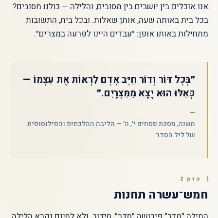
אנו אוכלים בין יושבים בין מסובים, והלילה — כולנו מסובים?
בכל בית באותה שעה, אותן שאלות. ובכל בית, התשובות
מתחילות באותו אופן: ״עבדים היינו לפרעה במצרים״.
״בְּכָל דּוֹר וָדוֹר חַיָּב אָדָם לִרְאוֹת אֶת עַצְמוֹ —
כְּאִלּוּ הוּא יָצָא מִמִּצְרָיִם.״
משנה, מסכת פסחים י׳, ה׳ — הליבה ההלכתית והפילוסופית
של ליל הסדר
פרק 2
חמש־עשרה תחנות
המילה ״סדר״ פירושה ״סדר״, סידור. ולא לחינם נקרא הלילה