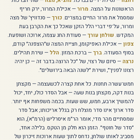
רחצה
— נטילת ידיים בברכה.
מוציא, מצה
— שתי הברכות
הראשונות על המצה.
מרור
— אכילת המרור, ירק חריף
שמסמל את מרור החיים במצרים.
כורך
— סנדוויץ׳ של מצה
ומרור, על־פי דברי הלל הזקן שאכל כך את הקרבן בעת
המקדש.
שולחן עורך
— סעודת החג עצמה, ארוכה ושופעת.
צפון
— אכילת האפיקומן, חציית המצה ש״הוצפנה״ קודם,
בסוף הסעודה.
ברך
— ברכת המזון.
הלל
— שירת תהילים.
נרצה
— סיום של רצוי, של ״כל הרוצה בדבר זה — כן יהיה
רצונו לפניך״, ושירת ״לשנה הבאה בירושלים״.
חמש־עשרה תחנות. כל אחת קצרה לכשעצמה — מקצתן
בנות דקה, מקצתן בנות שעה — אבל הסדר כולו, יחד, יכול
להמשיך ארבע, חמש, שש שעות. בכמה משפחות אף יותר.
סדר ארוך אינו סדר מוצלח רק בגלל אריכותו; אבל סדר
שמסתיים מהר מדי, אומר הר״מ איסרליש (הרמ״א), הוא
״סדר של חוטף״. הזמן הוא חלק מן הטקס. בלילה אחד,
מסביב לאותו שולחן, נדחס לתוך שעות ארוכות זיכרון של