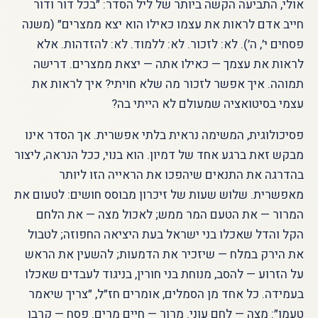
אולי, התביעה הקשה ביותר של ליל הסדר: ״בכל דור ודור
חייב אדם לראות את עצמו כאילו הוא יצא ממצרים״ (משנה
פסחים י׳, ה׳). לא: לזכור. לא: ללמוד. לא: להזדהות. אלא
לראות את עצמך — כאילו אתה — יצאת ממצרים. דרישה
תמוהה. איך אפשר לזכור מה שלא חויתי? איך לראות את
עצמי בסיטואציה שמעולם לא הייתי בה?
פסיכולוגית, המשימה נראית בלתי אפשרית. אך הסדר אינו
מבקש זאת ברגע אחד של דמיון. הוא בנוי, ככל הנראה, ליצור
בהדרגה את התנאים שיהפכו את הראייה הזו ליותר
מאפשרית. שלוש שעות של זיכרון מבוסס חושים: לטעום את
המרור — את הטעם המר ממש; לאכול מצה — את הלחם
הקל והדל שאכלו בני ישראל בעת היציאה החפוזה; לטבול
את הירק במלח — שיזכיר את הדמעות; להשעין את הראש
על הזרוע — להסב, מנוחת בני חורין, בניגוד לעבדים שאכלו
בעמידה. כל אחד מן הסמלים, אומרים חז״ל, ״צריך שיאמר
טעמו״: מצה — לחם עוני. מרור — חיים מרים. פסח — קרבן