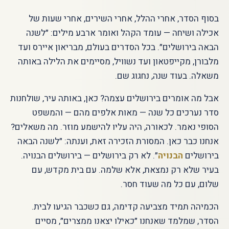
בסוף הסדר, אחרי ההלל, אחרי השירים, אחרי שעות של
אכילה ושיחה — עומד הקהל ואומר ארבע מילים: ״לשנה
הבאה בירושלים״. בכל הסדרים בעולם, מבריאון איירס ועד
מלבורן, מקייפטאון ועד נשוויל, מסיימים את הלילה באותה
משאלה. בעוד שנה, נחגוג שם.
אבל מה אומרים בירושלים עצמה? כאן, באותה עיר, שולחנות
סדר נערכים כל שנה — מאות אלפים מהם — והמשפט
הסופי נאמר. לכאורה, היה עליו להישמע מוזר. מה משאלים?
אנחנו כבר כאן. המסורת הזכירה זאת, וענתה: ״לשנה הבאה
בירושלים
הבנויה
״. לא רק בירושלים — בירושלים הבנויה.
בעיר שלא רק נמצאת, אלא שלמה. עם בית מקדש, עם
שלום, עם כל מה שעוד חסר.
הכמיהה תמיד מצביעה קדימה, גם כשכבר הגיעו לבית.
הסדר, שמלמד שאנחנו ״כאילו יצאנו ממצרים״, מסיים