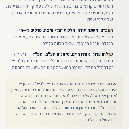
והמדרשיים קודמים בהרבה. ההגדה כוללת פסוקי תורה, ברייתות
חז״ל, פיוטים ימי־ביניימיים, ושירים עממיים מאוחרים. ארכיון
של אלפי שנים.
רמב״ם, משנה תורה, הלכות חמץ ומצה, פרקים ז׳–ח׳
—
קודיפיקציה קלאסית של הסדר: מצוות אכילת מצה, אמירת
ההגדה, ארבע הכוסות, ושאר מצוות הלילה.
שולחן ערוך, אורח חיים, סימנים תע״ב–תפ״ד
— דיני ליל
הסדר: ההכנה, התחנות, הברכות, וההלל. ובמיוחד סימן ת״פ —
״סדר ליל הסדר״, המקור המעשי למבנה חמש־עשרה התחנות.
הערה:
בארץ ישראל פסח נחגג שבעה ימים — ט״ו–כ״א בניסן —
והיום הראשון והשביעי הם ימי טוב גמורים. בחו״ל מוסיפים יום שמיני,
״אחרון של פסח״, על־פי הלכת ״ספק יום״ הרבנית. ההבדל הזה
משפיע גם על מספר הסדרים: בארץ ישראל מקיימים סדר אחד
בלבד; בחו״ל, סדר ראשון וסדר שני בלילות הראשון והשני של החג.
המאמר משקף בעיקר את הצורה הישראלית של החג, תוך הזכרה
ברורה של ההבדלים.