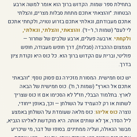
בתחילת ספר שמות. הקדוש ברוך הוא אומר למשה ארבע
הבטחות: ״והוצאתי אתכם מתחת סבלות מצרים, והצלתי
אתכם מעבודתם, וגאלתי אתכם בזרוע נטויה, ולקחתי אתכם
לי לעם״ (שמות ו׳, ו׳–ז׳).
והוצאתי, והצלתי, וגאלתי,
ולקחתי
. ארבעה פעלים, ארבע שלבים של שחרור —
מצמצום ההכבדה (סבלות), דרך חופש מעבודה, חופש
פוליטי, וברית עם הקדוש ברוך הוא. כל כוס היא נקודת ציון
בדרך.
יש כוס חמישית. המסורת מזכירה גם פסוק נוסף: ״והבאתי
אתכם אל הארץ״ (שמות ו׳, ח׳). כוס חמישית של הבאה
לארץ. בתלמוד הבבלי, חז״ל לא הסכימו אם זו כוס שצריך
לשתות או רק להעמיד על השולחן — וכך, באופן ייחודי,
נוצרה
כוס אליהו
: כוס מלאה שעומדת על השולחן באמצע
ליל הסדר, אך לא שותים אותה. היא מוקדשת לאליהו הנביא,
מבשר הגאולה, ועליה ממתינים. בסופו של דבר, מי שיכריע