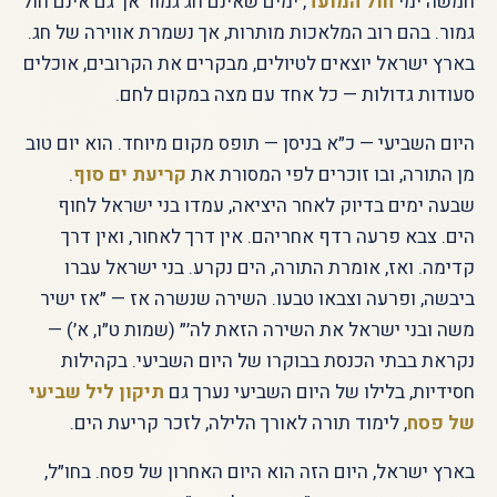
חמשה ימי
חול המועד
, ימים שאינם חג גמור אך גם אינם חול
גמור. בהם רוב המלאכות מותרות, אך נשמרת אווירה של חג.
בארץ ישראל יוצאים לטיולים, מבקרים את הקרובים, אוכלים
סעודות גדולות — כל אחד עם מצה במקום לחם.
היום השביעי — כ״א בניסן — תופס מקום מיוחד. הוא יום טוב
מן התורה, ובו זוכרים לפי המסורת את
קריעת ים סוף
.
שבעה ימים בדיוק לאחר היציאה, עמדו בני ישראל לחוף
הים. צבא פרעה רדף אחריהם. אין דרך לאחור, ואין דרך
קדימה. ואז, אומרת התורה, הים נקרע. בני ישראל עברו
ביבשה, ופרעה וצבאו טבעו. השירה שנשרה אז — ״אז ישיר
משה ובני ישראל את השירה הזאת לה׳״ (שמות ט״ו, א׳) —
נקראת בבתי הכנסת בבוקרו של היום השביעי. בקהילות
חסידיות, בלילו של היום השביעי נערך גם
תיקון ליל שביעי
של פסח
, לימוד תורה לאורך הלילה, לזכר קריעת הים.
בארץ ישראל, היום הזה הוא היום האחרון של פסח. בחו״ל,