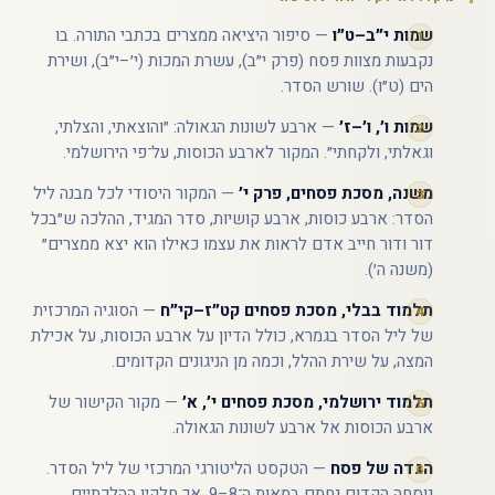
שמות י״ב–ט״ו
— סיפור היציאה ממצרים בכתבי התורה. בו
נקבעות מצוות פסח (פרק י״ב), עשרת המכות (י׳–י״ב), ושירת
הים (ט״ו). שורש הסדר.
שמות ו׳, ו׳–ז׳
— ארבע לשונות הגאולה: ״והוצאתי, והצלתי,
וגאלתי, ולקחתי״. המקור לארבע הכוסות, על־פי הירושלמי.
משנה, מסכת פסחים, פרק י׳
— המקור היסודי לכל מבנה ליל
הסדר: ארבע כוסות, ארבע קושיות, סדר המגיד, ההלכה ש״בכל
דור ודור חייב אדם לראות את עצמו כאילו הוא יצא ממצרים״
(משנה ה׳).
תלמוד בבלי, מסכת פסחים קט״ז–קי״ח
— הסוגיה המרכזית
של ליל הסדר בגמרא, כולל הדיון על ארבע הכוסות, על אכילת
המצה, על שירת ההלל, וכמה מן הניגונים הקדומים.
תלמוד ירושלמי, מסכת פסחים י׳, א׳
— מקור הקישור של
ארבע הכוסות אל ארבע לשונות הגאולה.
הגדה של פסח
— הטקסט הליטורגי המרכזי של ליל הסדר.
נוסחה הקדום נחתם במאות ה־8–9, אך חלקיו ההלכתיים