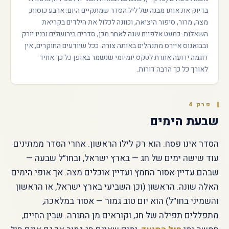
בדיוק את אותו מבנה של ליל הסדר שמתקיים היום: ארבע כוסות,
מצה, מרור, סיפור היציאה, וכוונה לכלול את הילדים בקריאת
השאלות. כמעט אלפיים שנה לאחר מכן, סדרים בירושלים ובניו יורק
ובבואנוס איירס מתנהלים באותה צורה. ככל שיודעים החוקרים, אין
דוגמה ידועה אחרת לטקס יומיומי שנשמר באופן כל כך אחיד
לאורך כל כך הרבה דורות.
פרק 4
שבעת הימים
הסדר אינו פסח. הוא רק לילו הראשון. אחרי הסדר ממתינים
עוד שישה ימים של חג — בארץ ישראל, ובחו״ל שבעה —
שבהם עדיין אסור החמץ ועדיין אוכלים מצה. אך אופי הימים
האלה שונה. הראשון (וכן השביעי בארץ ישראל, או הראשון
והשמיני בחו״ל) הוא יום טוב גמור — אסור במלאכה,
מתפללים תפילה של חג, וקוראים מן התורה. שבין החיים,