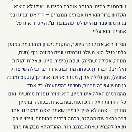
שפסח על בתינו. ההגדה אומרת בפירוש: ״אילו לא הוציא
הקדוש ברוך הוא את אבותינו ממצרים — הרי אנו ובנינו ובני
בנינו משועבדים היינו לפרעה במצרים״. הזיכרון אינו על
אחרים. הוא עליי.
הסדר הוא, אם לדבר ביושר, התקנת זיכרון מתוחכמת באופן
בלתי רגיל. הוא משלב גורמים שונים בכוונה: גוף (טעם,
מנוחה, אכילה ושתייה), שפה (סיפור, פיוט, שאלות וקולות
הילדים), חברה (משפחה מורחבת, אורחים, חבילה שיוצרת
אחווה), זמן (לילה ארוך, מנוחה ארוכה אחר־כך), וטקס (מבנה
בן חמש־עשרה תחנות, חסכוני בהפתעות). כל אחד
מהגורמים האלה אינו דמיון; הוא חוויה גופנית מוחשית. ואם
כל החוויות האלה משתפות בערב אחד, בכוונה ובדמיון
מודרך — אתה לא צריך לדמיין שאתה יצאת ממצרים. אתה
כבר במצב שדומה לזה, בכמה דרכים מהותיות, ועכשיו רק
נשאר להבחין שאתה במצב הזה. ההגדה לא מבקשת ממך