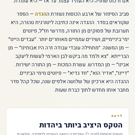
אם זו כוס שתויה היא העתיד עצמו. עד אז — היא עומדת.
סביב הסיפור של ארבע הכוסות נשזרת ה
הגדה
— הספר
שקוראים בסדר. ההגדה אינה כתיבה ליטורגית טהורה; היא
תערובת של פסוקים מן התורה, מדרשי חז״ל, פיוטים
ימי־ביניימיים, ושירים עממיים מאוחרים יותר. ״עבדים היינו״
— מן המשנה. ״מתחילה עובדי עבודה זרה היו אבותינו״ — מן
הברייתא. ״צא ולמד מה ביקש לבן הארמי לעשות ליעקב
אבינו״ — מן המדרש. עשרת המכות — מן התורה ישירות.
״דיינו״, ״אדיר הוא״, ״חד גדיא״ — פיוטים מימי הביניים.
ההגדה היא ארכיון של שלושה אלפים שנה, שכל קהל סדר
מחבר אותו מחדש לתוך כברת שעות.
לדעת
הטקס היציב ביותר ביהדות
משנת פסחים (פרק י׳), שנכתבה במאה השנייה לספירה, מתארת