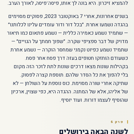
להמציא זיכרון. היא בונה לך אותו, פיסה־פיסה, לאורך הערב.
בשנים אחרונות, אחרי 7 באוקטובר 2023, פסוקים מסוימים
בהגדה נשמעו אחרת. ״בכל דור ודור עומדים עלינו לכלותנו״
— שתמיד נשמע כאמירה כללית — נשמע פתאום כמו תיאור
מדויק של דבר ספציפי שקרה. ״שפוך חמתך על הגויים״ —
שתמיד נשמע כפיוט נקמני שמחסר הוקרה — נשמע אחרת
כשעודם הוחזקו חטופים בעזה דרך פסח אחר פסח.
בקהילות שונות מצאו דרכים שונות לתת לזכר הזה מקום
בלי להפוך את כל הסדר שלהם. תוספת קצרה לפסוק.
שתיקה אחרי שורה מסוימת. כוס נוספת על השולחן — לא
של אליהו, אלא של המתנה. ההגדה היא, כפי שצוין, ארכיון
שהוסיף לעצמו דורות. ועוד יוסיף.
פרק 6
לשנה הבאה בירושלים