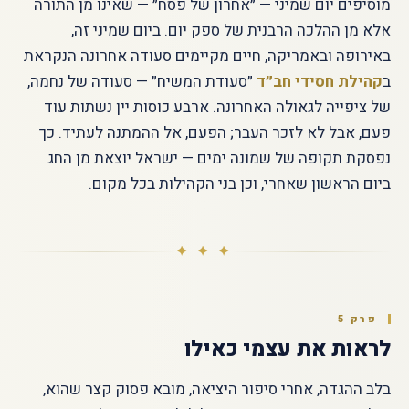
מוסיפים יום שמיני — ״אחרון של פסח״ — שאינו מן התורה
אלא מן ההלכה הרבנית של ספק יום. ביום שמיני זה,
באירופה ובאמריקה, חיים מקיימים סעודה אחרונה הנקראת
ב
קהילת חסידי חב״ד
״סעודת המשיח״ — סעודה של נחמה,
של ציפייה לגאולה האחרונה. ארבע כוסות יין נשתות עוד
פעם, אבל לא לזכר העבר; הפעם, אל ההמתנה לעתיד. כך
נפסקת תקופה של שמונה ימים — ישראל יוצאת מן החג
ביום הראשון שאחרי, וכן בני הקהילות בכל מקום.
✦ ✦ ✦
פרק 5
לראות את עצמי כאילו
בלב ההגדה, אחרי סיפור היציאה, מובא פסוק קצר שהוא,