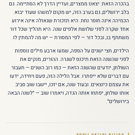
בהכרה הזאת: יצאנו ממצרים, ועדיין הדרך לא הסתיימה. גם
בלב ירושלים, גם בערב הזה, יש מקום למשהו שעוד יבוא.
הכמיהה אינה חוסר נחת. היא תזכורת שגאולה אינה אירוע
אחד שקרה לפני שלושת אלפים שנה. היא תהליך שכל דור
משתתף בו, ובכל דור — לפי המסורת — יש מה להמתין לו.
הילדים, חצי ישנים על הספה, שמעו ארבע מילים נוספות
לפני שהשנה הזאת תיכנס לשגרה. ההורים, מנקים את
השולחן, יודעים שהשנה הזאת — כמו רוב השנים — תעבור
עם דברים שלא ייפתרו. אבל הלילה הזה, פעם ויחידה, ידעו
את עצמם כיוצאים. ובעוד שנה, אם יזכו, יישבו שוב סביב
אותו שולחן, יפתחו אותה הגדה, ויאמרו שוב — ״לשנה הבאה
בירושלים״.
מקורות וקריאה נוספת