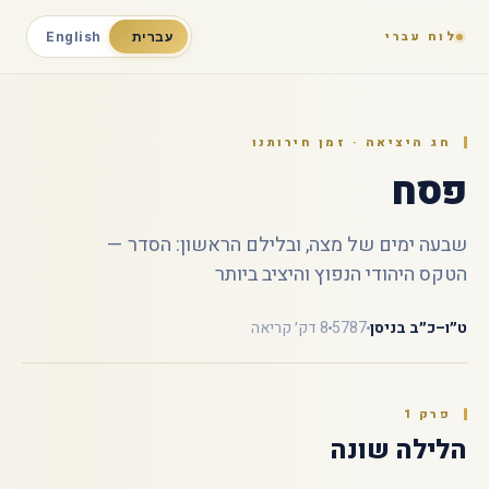
לוח עברי
עברית
English
חג היציאה · זמן חירותנו
פסח
שבעה ימים של מצה, ובלילם הראשון: הסדר —
הטקס היהודי הנפוץ והיציב ביותר
ט״ו–כ״ב בניסן
5787
8 דק׳ קריאה
פרק 1
הלילה שונה