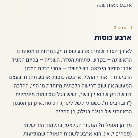
ארבע מאות שנה.
פרק 3
ארבע כוסות
לאורך הסדר שותים ארבע כוסות יין, במרווחים מסוימים.
הראשונה — בקדש, פתיחת הסדר. השנייה — בסיום המגיד,
אחרי סיפור היציאה. השלישית — אחרי ברכת המזון.
הרביעית — אחרי ההלל. ארבעה כוסות, ארבע תחנות. בעצם
המעשה אין שום דרישה הלכתית מיוחדת מן היין; ההלכה
דורשת רק שהוא יין כשר, ושיש בכל כוס כמות מינימלית
(״רוב רביעית״, כשמינית של ליטר). הכוסות אינן מן הסגנון
הראוותני של חגיגה רגילה; הן סמלים.
מה הן מסמלות? המקור הקלאסי, בתלמוד הירושלמי
(פסחים י׳, א׳), הוא ארבע לשונות הגאולה שמופיעות