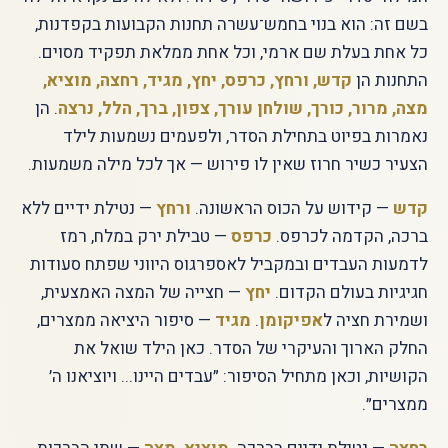
בשם זה: הוא בנוי בחמש־עשרה תחנות הקבועות בקפדנות,
כל אחת בעלת שם ארמי, וכל אחת ממלאת תפקיד מסוים.
התחנות הן
קדש, ורחץ, כרפס, יחץ, מגיד, רחצה, מוציא,
מצה, מרור, כורך, שולחן עורך, צפון, ברך, הלל, נרצה
. הן
נאמרות בפיוט בתחילת הסדר, ולפעמים נשמעות לילד
הצעיר כשיר חרוז שאין לו פירוש — אך לכל מילה משמעות.
קדש
— קידוש על הכוס הראשונה.
ורחץ
— נטילת ידיים ללא
ברכה, הקדמה לכרפס.
כרפס
— טבילת ירק במלח, רמז
לדמעות העבדים ובמקביל לאספרגוס היווני שפתח סעודות
חגיגיות בעולם הקדום.
יחץ
— חצייה של המצה האמצעית,
ושמירת חציה ל
אפיקומן
.
מגיד
— סיפור היציאה ממצרים,
החלק הארוך והעיקרי של הסדר. כאן הילד שואל את
הקושיות, וכאן מתחיל הסיפור: ״עבדים היינו... ויוציאנו ה׳
ממצרים״.