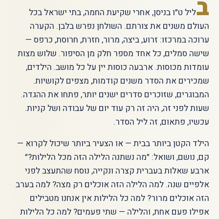
ב
ליל ט״ו בניסן, אחרי שקיעת החמה, בתי ישראל בכל
העולם משנים את צורתם. השולחן נפרש בלבן. הקערה
ערוכה במרכזו: זרוע, ביצה, מרור, חזרת, חרוסת, כרפס —
שישה סמלים, כל אחד מספר חלק מן הסיפור. שלוש מצות
עומדות מכוסות. ארבעה כוסות יין על כל מושב. הילדים,
שמכירים את הסדר משנים קודמות, מצפים לקושיות.
המבוגרים, שזוכרים סדרים ישנים יותר, פתחו את ההגדה.
שעות לפני זה, היה זה רק עוד יום של עבודה ושל קניות.
עכשיו, פתאום, זה ליל הסדר.
הילד הקטן ביותר בבית — או הצעיר ביותר שיכול לקרוא —
קם, נושם, ושואל: ״מה נשתנה הלילה הזה מכל הלילות?״
ארבע שאלות בעברית קצרה ונקייה, נוסח שהתעצב לפני
אלפיים שנה. למה הלילה הזה אוכלים רק מצה? למה בערב
הזה אוכלים מרור? למה כל הלילות אין אנחנו מטבילים
אפילו פעם אחת, והלילה — שתי פעמים? למה כל הלילות