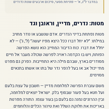
במדבר ל״ג, א׳ — פתיחת מסעי, סיכום ארבעים שנות נדודים
מטות: נדרים, מדיין, וראובן וגד
מטות נפתחת בדיני הנדרים. אדם שנשבע או נודר מחויב
במילתו: ״לא יחל דברו ככל היצא מפיו יעשה״ (ל׳, ג׳) — לא
יחלל את דברו. כוח הדיבור המחייב הוא נושא הפרשה
הפותח, ויש בו הקדמה ראויה לפרשה שכולה מעבר אל חיים
מסודרים בארץ, שבהם מילה היא התחייבות. הפרק גם מפרט
מתי יכול אב או בעל להפר נדר של בתו או אשתו בתנאים
מסוימים.
משם עוברת הפרשה למלחמת מדיין — חשבון על עצת בלעם
ועל חטא בעל פעור שבסוף בלק. ישראל יוצאים למלחמה,
ובין ההרוגים נמנה גם בלעם בן בעור עצמו. התורה מפרטת
באריכות את חלוקת השלל ואת טיהור הכלים והלוחמים.