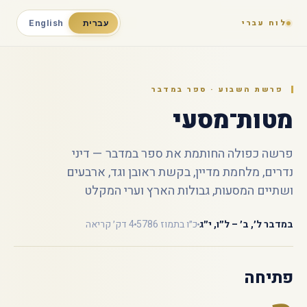
לוח עברי
עברית
English
פרשת השבוע · ספר במדבר
מטות־מסעי
פרשה כפולה החותמת את ספר במדבר — דיני
נדרים, מלחמת מדיין, בקשת ראובן וגד, ארבעים
ושתיים המסעות, גבולות הארץ וערי המקלט
במדבר ל׳, ב׳ – ל״ו, י״ג
כ״ו בתמוז 5786
4 דק׳ קריאה
פתיחה