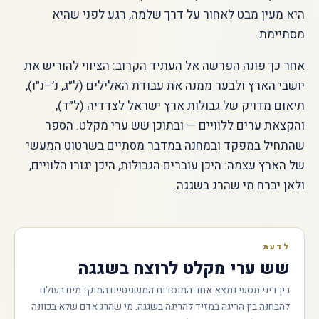
היא מעין מבט לאחור על דרך שלמה, רגע לפני שהיא
מסתיימת.
אחר כך פונה הפרשה אל העתיד הקרוב: הציווי להוריש את
יושבי הארץ ולבער ממנה את עבודת האלילים (ל״ג, נ׳–נ״ו),
תיאום מדויק של גבולות ארץ ישראל לצדדיה (ל״ד),
והקצאת ערים ללוויים — ובתוכן שש ערי מקלט. הספר
שהתחיל במפקד ובמחנה במדבר מסתיים בשרטוט המעשי
של הארץ עצמה: היכן עוברים הגבולות, היכן יגורו הלוויים,
ולאן יברח מי שהרג בשגגה.
לדעת
שש ערי מקלט לרוצח בשגגה
בין דיני מסעי נמצא אחד המוסדות המשפטיים המוקדמים בעולם
להבחנה בין הריגה במזיד להריגה בשגגה. מי שהרג אדם שלא בכוונה