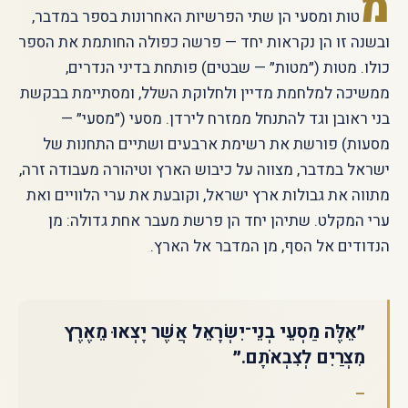
מ
טות ומסעי הן שתי הפרשיות האחרונות בספר במדבר,
ובשנה זו הן נקראות יחד — פרשה כפולה החותמת את הספר
כולו. מטות (״מטות״ — שבטים) פותחת בדיני הנדרים,
ממשיכה למלחמת מדיין ולחלוקת השלל, ומסתיימת בבקשת
בני ראובן וגד להתנחל ממזרח לירדן. מסעי (״מסעי״ —
מסעות) פורשת את רשימת ארבעים ושתיים התחנות של
ישראל במדבר, מצווה על כיבוש הארץ וטיהורה מעבודה זרה,
מתווה את גבולות ארץ ישראל, וקובעת את ערי הלוויים ואת
ערי המקלט. שתיהן יחד הן פרשת מעבר אחת גדולה: מן
הנדודים אל הסף, מן המדבר אל הארץ.
״אֵלֶּה מַסְעֵי בְנֵי־יִשְׂרָאֵל אֲשֶׁר יָצְאוּ מֵאֶרֶץ
מִצְרַיִם לְצִבְאֹתָם.״