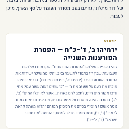
לחיות בארץ, ולא רק להגיע אליה. ספר במדבר, שהחל בלבול
של דור מתלונן, נחתם בעם מסודר העומד על סף הארץ, מוכן
לעבור.
הפטרה
ירמיהו ב׳, ד׳–כ״ח — הפטרת
הפורענות השנייה
זוהי השנייה משלוש ״הפטרות הפורענות״ הנקראות בשלושת
השבועות שבין י״ז בתמוז לתשעה באב, והיא ממשיכה ישירות את
הפטרת השבוע שעבר (ירמיהו א׳, בפרשת פינחס). הנביא ירמיהו
מוכיח את העם על שעזב את ה׳ — ״כי שתים רעות עשה עמי: אתי
עזבו מקור מים חיים, לחצב להם בארות... אשר לא יכלו המים״ (ב׳,
י״ג). התוכחה אינה פוסחת על איש: כוהנים, מנהיגים ונביאים כאחד.
נוסח אשכנז מוסיף בסיום את הפסוק המנחם ״הלוא מעתה קראת
לי אבי״ (ג׳, ד׳); נוסח ספרד מדלג לפסוקי הנחמה ״אם תשוב
ישראל״ (ד׳, א׳–ב׳).