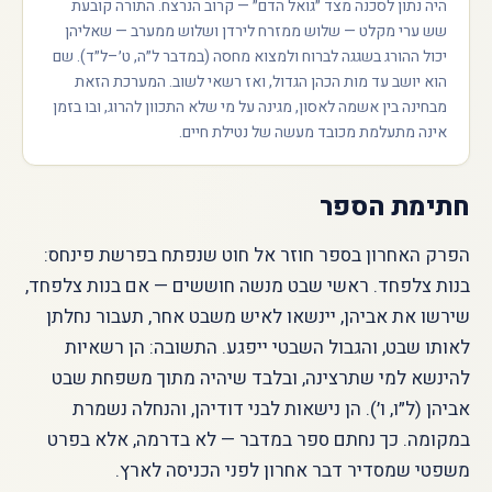
היה נתון לסכנה מצד ״גואל הדם״ — קרוב הנרצח. התורה קובעת
שש ערי מקלט — שלוש ממזרח לירדן ושלוש ממערב — שאליהן
יכול ההורג בשגגה לברוח ולמצוא מחסה (במדבר ל״ה, ט׳–ל״ד). שם
הוא יושב עד מות הכהן הגדול, ואז רשאי לשוב. המערכת הזאת
מבחינה בין אשמה לאסון, מגינה על מי שלא התכוון להרוג, ובו בזמן
אינה מתעלמת מכובד מעשה של נטילת חיים.
חתימת הספר
הפרק האחרון בספר חוזר אל חוט שנפתח בפרשת פינחס:
בנות צלפחד. ראשי שבט מנשה חוששים — אם בנות צלפחד,
שירשו את אביהן, יינשאו לאיש משבט אחר, תעבור נחלתן
לאותו שבט, והגבול השבטי ייפגע. התשובה: הן רשאיות
להינשא למי שתרצינה, ובלבד שיהיה מתוך משפחת שבט
אביהן (ל״ו, ו׳). הן נישאות לבני דודיהן, והנחלה נשמרת
במקומה. כך נחתם ספר במדבר — לא בדרמה, אלא בפרט
משפטי שמסדיר דבר אחרון לפני הכניסה לארץ.