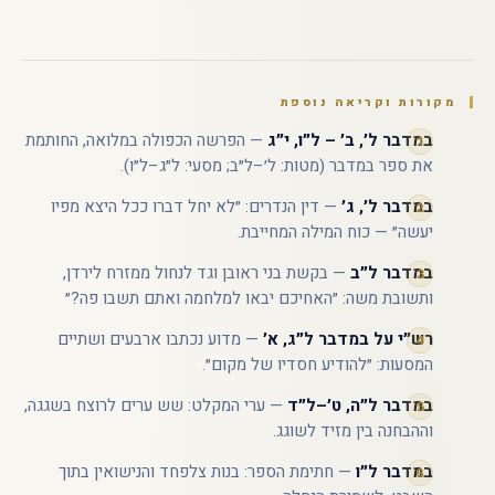
מקורות וקריאה נוספת
במדבר ל׳, ב׳ – ל״ו, י״ג
— הפרשה הכפולה במלואה, החותמת
את ספר במדבר (מטות: ל׳–ל״ב; מסעי: ל״ג–ל״ו).
במדבר ל׳, ג׳
— דין הנדרים: ״לא יחל דברו ככל היצא מפיו
יעשה״ — כוח המילה המחייבת.
במדבר ל״ב
— בקשת בני ראובן וגד לנחול ממזרח לירדן,
ותשובת משה: ״האחיכם יבאו למלחמה ואתם תשבו פה?״
רש״י על במדבר ל״ג, א׳
— מדוע נכתבו ארבעים ושתיים
המסעות: ״להודיע חסדיו של מקום״.
במדבר ל״ה, ט׳–ל״ד
— ערי המקלט: שש ערים לרוצח בשגגה,
וההבחנה בין מזיד לשוגג.
במדבר ל״ו
— חתימת הספר: בנות צלפחד והנישואין בתוך