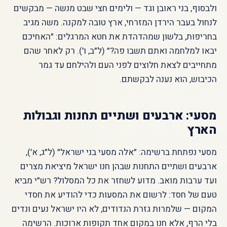
ולבסוף, בני ראובן וגד — ולימים חצי שבט מנשה — מבקשים
לנחול בעבר הירדן המזרחי, ארץ טובה למקנה. משה מגיב
בחריפות, בלשון שמהדהדת את חטא המרגלים: ״האחיכם
יבאו למלחמה ואתם תשבו פה?״ (ל״ב, ו׳). רק לאחר שהם
מתחייבים לצאת חלוצים לפני העם ולהילחם עד גמר
הכיבוש, הוא נענה לבקשתם.
מסעי: ארבעים ושתיים תחנות וגבולות
הארץ
מסעי נפתחת ברשימה: ״אלה מסעי בני ישראל״ (ל״ג, א׳),
ארבעים ושתיים התחנות שבהן חנו ישראל מיציאת מצרים
ועד ערבות מואב. מדוע לשחזר את כל המסלול? רש״י מביא
טעם של חסד: לרשום את המסעות כדי להודיע את חסדי
המקום — שלמרות גזרת הנדודים, לא היו ישראל נעים ונדים
בלי הרף, אלא חנו במקום אחד תקופות ארוכות. הרשימה