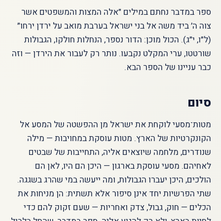
ספר במדבר נחתם במילים ״אלה המצות והמשפטים אשר
צוה ה׳ ביד משה אל בני ישראל בערבת מואב על ירדן ירחו״
(ל״ו, י״ג). הכול מוכן: הדור נספר, הנחלות חולקו, הגבולות
שורטטו, ערי המקלט נקבעו. נותר רק לעבור את הירדן — וזה
כבר עניינו של הספר הבא.
סיום
מטות־מסעי לוקחת את ישראל מן ההפשטה של המסע אל
הקונקרטיות של הארץ. מטות עוסקת במחויבות — מילה
שנודרים, מלחמה שיוצאים אליה, התחייבות של שבטים
לאחיהם. מסעי עוסקת בארגון — היכן הם היו, לאן הם
הולכים, היכן יעברו הגבולות, ומה ייעשה במי שהרג בשגגה.
שתי הפרשיות יחד אינן סיפור אלא תשתית: הן מניחות את
הכלים — חוק, גבול, צדק ואחריות — שעם זקוק להם כדי