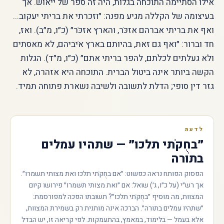
אילו הסתיימה התוכחה בגלות, היה זה ספר של ייאוש. אך
בעיצומה של הקללה מגיע מפנה: ״וזכרתי את בריתי יעקוב...
ואף את בריתי אברהם אזכֹּר, והארץ אזכֹּר״ (כ״ו, מ״ב). ואז,
חד וברור: ״ואף גם זאת, בהיותם בארץ אֹיביהם, לא מאסתים
ולא געלתים לכלֹתם, להפר בריתי אתם״ (כ״ו, מ״ד). הגלות
הקשה ביותר אינה ביטול הברית. התוכחה היא אזהרה, לא
גזר דין סופי; הדלת לתשובה ולשיבה נשארת פתוחה תמיד.
לדעת
״בחֻקֹתי תלכו״ — שתהיו עמלים
בתורה
הפסוק הפותח נראה כפשוט: ״אם בחֻקֹתי תלכו ואת מצותי תשמרו״.
אך רש״י (על כ״ו, ג׳) שואל: אם ״ואת מצותי תשמרו״ פירושו קיום
המצוות, מה מוסיף ״בחֻקֹתי תלכו״? תשובתו הפכה למפורסמת:
״שתהיו עמלים בתורה״. הברכה אינה מותנית רק בשמירת המצוות,
אלא בעמל — בלימוד, במאמץ, בהתעמקות. לפי קריאה זו, יש הבדל