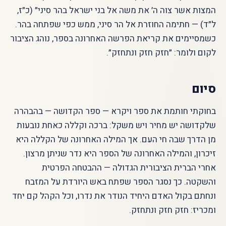
המצות אשר צוה ה׳ את משה אל בני ישראל בהר סיני״ (כ״ז,
ל״ד) — חתימה החוזרת אל הר סיני, ממש כפי שפתחה בהר.
כשמסיימים את קריאת הפרשה האחרונה בספר, נוהג הציבור
לקום ולומר: ״חזק חזק ונתחזק״.
סיום
בחוקתי חותמת את ספר ויקרא — ספר הקדושה — בהבהרה
שלקדושה יש מחיר ויש משקל: ברכה וקללה כאחת נובעות
מן הדרך שבה חי העם. אך המילה האחרונה של הקללה היא
זיכרון, והמילה האחרונה של הספר היא נדר שניתן מרצון.
אחרי הברית הציבורית הגדולה — ההבטחה הפרטית
והשקטה. כך נסגר הספר שפתח באש היורדת על המזבח
ונחתם בקול האדם היחיד הנודר את נדרו, וכל הקהל קם יחד
ומכריז: חזק חזק ונתחזק.