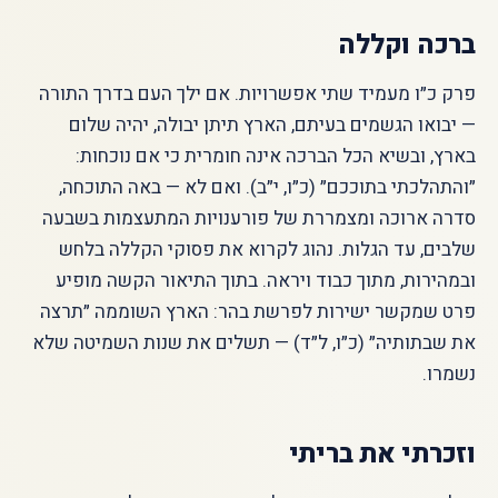
ברכה וקללה
פרק כ״ו מעמיד שתי אפשרויות. אם ילך העם בדרך התורה
— יבואו הגשמים בעיתם, הארץ תיתן יבולה, יהיה שלום
בארץ, ובשיא הכל הברכה אינה חומרית כי אם נוכחות:
״והתהלכתי בתוככם״ (כ״ו, י״ב). ואם לא — באה התוכחה,
סדרה ארוכה ומצמררת של פורענויות המתעצמות בשבעה
שלבים, עד הגלות. נהוג לקרוא את פסוקי הקללה בלחש
ובמהירות, מתוך כבוד ויראה. בתוך התיאור הקשה מופיע
פרט שמקשר ישירות לפרשת בהר: הארץ השוממה ״תרצה
את שבתותיה״ (כ״ו, ל״ד) — תשלים את שנות השמיטה שלא
נשמרו.
וזכרתי את בריתי