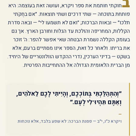
ב
חוקתי חותמת את ספר ויקרא, ועושה זאת בעוצמה: היא
פותחת בתוכחה — שתי דרכים ושתי תוצאות. ״אם בחֻקֹתי
תלכו״ — ובאות הברכות; ״ואם לא תשמעו לי״ — ובאה סדרת
הקללות, המחריפה והולכת עד הגלות וחורבן הארץ. אך גם
בעומק הקללה נשמרת הבטחה שאי אפשר להפר: ה׳ זוכר
את בריתו. ולאחר כל זאת, הספר אינו מסתיים ברעם, אלא
בשקט — בדיני הערכין, נדרי ההקדש הוולונטריים של היחיד.
מן הברית הלאומית הגדולה אל ההתחייבות הפרטית.
״וְהִתְהַלַּכְתִּי בְּתוֹכְכֶם, וְהָיִיתִי לָכֶם לֵאלֹהִים,
וְאַתֶּם תִּהְיוּ־לִי לְעָם.״
ויקרא כ״ו, י״ב — פסגת הברכה: לא שפע בלבד, אלא נוכחות