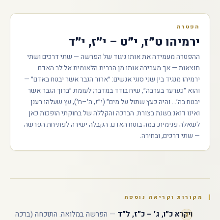
הפטרה
ירמיהו ט״ז, י״ט – י״ז, י״ד
ההפטרה מעמידה את אותו ניגוד של הפרשה — שתי דרכים ושתי
תוצאות — אך מעבירה אותו מן הברית הלאומית אל לב האדם.
ירמיהו מנגיד בין שני סוגי אנשים: ״ארור הגבר אשר יבטח באדם״ —
והוא ״כערער בערבה״, שיח בודד במדבר; לעומת ״ברוך הגבר אשר
יבטח בה׳... והיה כעץ שתול על מים״ (י״ז, ה׳–ח׳), עץ שעלהו רענן
ואינו דואג בשנת בצורת. הברכה והקללה של בחוקתי הופכות כאן
לשאלה פנימית: במה בוטח האדם. הקבלה ישירה לפתיחת הפרשה
— שתי דרכים, ובחירה.
מקורות וקריאה נוספת
ויקרא כ״ו, ג׳ – כ״ז, ל״ד
— הפרשה במלואה: התוכחה (ברכה