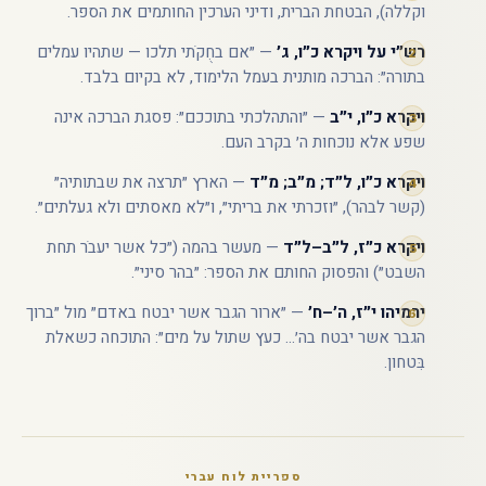
וקללה), הבטחת הברית, ודיני הערכין החותמים את הספר.
רש״י על ויקרא כ״ו, ג׳
— ״אם בחֻקֹתי תלכו — שתהיו עמלים
בתורה״: הברכה מותנית בעמל הלימוד, לא בקיום בלבד.
ויקרא כ״ו, י״ב
— ״והתהלכתי בתוככם״: פסגת הברכה אינה
שפע אלא נוכחות ה׳ בקרב העם.
ויקרא כ״ו, ל״ד; מ״ב; מ״ד
— הארץ ״תרצה את שבתותיה״
(קשר לבהר), ״וזכרתי את בריתי״, ו״לא מאסתים ולא געלתים״.
ויקרא כ״ז, ל״ב–ל״ד
— מעשר בהמה (״כל אשר יעבֹר תחת
השבט״) והפסוק החותם את הספר: ״בהר סיני״.
ירמיהו י״ז, ה׳–ח׳
— ״ארור הגבר אשר יבטח באדם״ מול ״ברוך
הגבר אשר יבטח בה׳... כעץ שתול על מים״: התוכחה כשאלת
בִּטחון.
ספריית לוח עברי