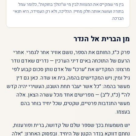
בין מי שמקיים את המצוות לבין מי ש״הולך בחוקות״, כלומר עמל
בתורה ועושה אותה חלק מחייו. ההליכה, ולא רק העמידה, היא תנאי
הברכה.
מן הברית אל הנדר
פרק כ״ז, החותם את הספר, נושם אוויר אחר לגמרי. אחרי
הרעם של התוכחה באים דיני הערכין — נדרים שאדם נודר
מרצונו: המקדיש את ״ערכו״ של אדם נותן סכום קבוע לפי
גיל ומין; ויש המקדישים בהמה, בית או שדה. כאן גם דין
מעשר בהמה: ״כל אשר יעבֹר תחת השבט, העשירי יהיה קֹדש
לה׳״ (כ״ז, ל״ב) — מפרישים אחד מכל עשרה הצאן. אלה
מעשי התנדבות פרטיים, שקטים, שכל יחיד בוחר בהם
בעצמו.
יש משמעות בכך שספר שלם של קדושה, ברית ופורענות,
נחתם דווקא בנדר הקטן של היחיד. ובפסוק האחרון: ״אלה