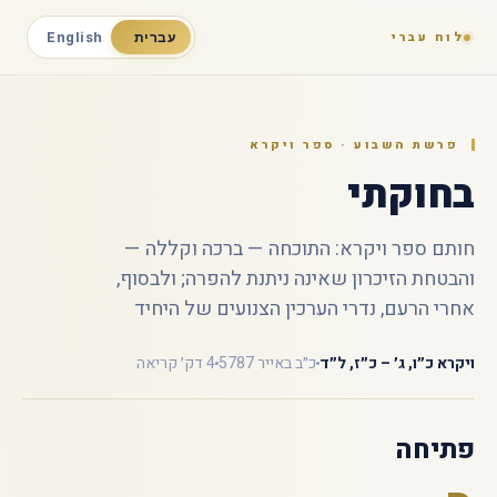
לוח עברי
עברית
English
פרשת השבוע · ספר ויקרא
בחוקתי
חותם ספר ויקרא: התוכחה — ברכה וקללה —
והבטחת הזיכרון שאינה ניתנת להפרה; ולבסוף,
אחרי הרעם, נדרי הערכין הצנועים של היחיד
ויקרא כ״ו, ג׳ – כ״ז, ל״ד
כ״ב באייר 5787
4 דק׳ קריאה
פתיחה