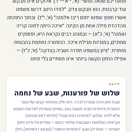
ומועדיכם שנאה נפשי״ (א׳, י״א–י״ד). אלוקים אינו מבקש
עוד קרבנות; הוא מבקש צדק: ״למדו היטב דרשו משפט
אשרו חמוץ שפטו יתום ריבו אלמנה״ (א׳, י״ז). ובתוך התוכחה
מהדהדת מילה אחת מן הקינה: ״איכה היתה לזונה קריה
נאמנה״ (א׳, כ״א) — ובמנהג רבים נקראת היא, ופסוקים
סמוכים, במנגינת מגילת איכה. ההפטרה נחתמת בהבטחה
מותנית: ״ציון במשפט תפדה ושביה בצדקה״ (א׳, כ״ז) —
אפילו החזון הקשה ביותר אינו מסתיים בלי פתח.
לדעת
שלוש של פורענות, שבע של נחמה
שבת חזון אינה עומדת לבדה. היא חלק ממחזור קבוע של עשר
הפטרות מיוחדות סביב תשעה באב, שאינן קשורות לפרשת השבוע
אלא ללוח: שלוש ״הפטרות הפורענות״ (תלתא דפורענותא)
נקראות בשלושת השבועות שלפני הצום — שתיים מירמיהו וחזון
ישעיהו — ואחריהן שבע ״הפטרות הנחמה״ (שבעא דנחמתא), כולן