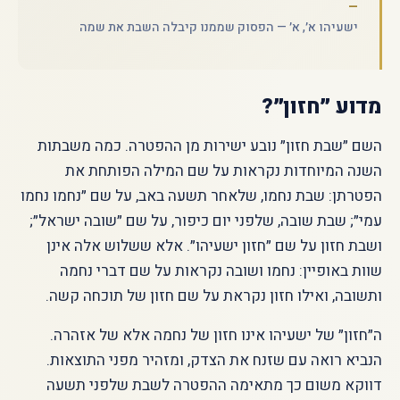
ישעיהו א׳, א׳ — הפסוק שממנו קיבלה השבת את שמה
מדוע ״חזון״?
השם ״שבת חזון״ נובע ישירות מן ההפטרה. כמה משבתות
השנה המיוחדות נקראות על שם המילה הפותחת את
הפטרתן: שבת נחמו, שלאחר תשעה באב, על שם ״נחמו נחמו
עמי״; שבת שובה, שלפני יום כיפור, על שם ״שובה ישראל״;
ושבת חזון על שם ״חזון ישעיהו״. אלא ששלוש אלה אינן
שוות באופיין: נחמו ושובה נקראות על שם דברי נחמה
ותשובה, ואילו חזון נקראת על שם חזון של תוכחה קשה.
ה״חזון״ של ישעיהו אינו חזון של נחמה אלא של אזהרה.
הנביא רואה עם שזנח את הצדק, ומזהיר מפני התוצאות.
דווקא משום כך מתאימה ההפטרה לשבת שלפני תשעה