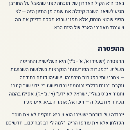
באב: היא הקול האחרון של תוכחה לפני שהאבל על החורבן
מגיע לשיאו. השבת קיבלה את שמה מן החזון הזה — לא
מפני שהוא מנחם, אלא מפני שהוא מסכם בדיוק את מה
שעומד מאחורי האבל של היום הבא.
ההפטרה
ההפטרה (ישעיהו א׳, א׳–כ״ז) היא השלישית והחריפה
משלוש ״הפטרות הפורענות״ הנקראות בשלושת השבועות
— אחרי שתי הפטרות מירמיהו. ישעיהו פותח בתוכחה
נוקבת: ״בנים גדלתי ורוממתי והם פשעו בי. ידע שור קונהו
וחמור אבוס בעליו, ישראל לא ידע״ (א׳, ב׳–ג׳). אפילו בהמה
מכירה את בעליה — וישראל, אומר הנביא, אינו מכיר.
ייחודה של תוכחת ישעיהו הוא שהיא תוקפת לא את חוסר
הפולחן אלא את עודפו הריק: ״למה לי רב זבחיכם... חדשיכם