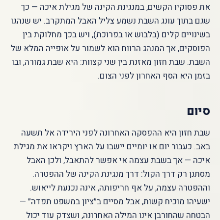
את פסוקיו הקשים, במנגינת הקינה של מגילת איכה — כך
שגם בתוך עונג השבת נשמע צליל האבל המתקרב. יש שנהגו
בשינויים קלים (בלבוש או בפרוכת), ויש בכך מחלוקת בין
הפוסקים, אך המנהג הרווח הוא לשמור על אופייה המלא של
השבת. שבת חזון מאזנת בין שני קצוות: היא שבת גמורה, ובו
בזמן היא הסף האחרון לפני הצום.
סיום
שבת חזון היא ההפסקה האחרונה לפני הירידה אל תשעה
באב. כעבור יום או יומיים יישבו על הארץ ויקראו את מגילת
איכה — אך בשבת עצמה אי אפשר להתאבל, ולכן האבל
מסתנן רק דרך הקול: דרך מנגינת הקינה של ההפטרה.
וההפטרה עצמה, על אף חריפותה, אינה נכנעת לייאוש.
ישעיהו מוכיח קשות, אבל מסיים ב״ציון במשפט תפדה״ —
הבטחה שהחורבן אינו המילה האחרונה, ושצדק עוד יכול