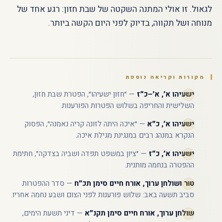
לגאול. זו אולי המתנה השקטה של שבת חזון: רגע אחד של
מנוחה ושל תקווה, בדיוק לפני היום הקשה ביותר.
מקורות וקריאה נוספת
ישעיהו א׳, א׳–כ״ז
— ״חזון ישעיהו״, הפטרת שבת חזון,
השלישית והחריפה בשלוש הפטרות הפורענות.
ישעיהו א׳, כ״א
— ״איכה היתה לזונה קריה נאמנה״, הפסוק
הנקרא במנהג רבים במנגינת מגילת איכה.
ישעיהו א׳, כ״ז
— ״ציון במשפט תפדה ושביה בצדקה״, חתימת
ההפטרה בנחמה מותנית.
טור ושולחן ערוך, אורח חיים סימן תכ״ח
— סדר ההפטרות
סביב תשעה באב: שלוש פורענות לפני הצום ושבע נחמה אחריו.
שולחן ערוך, אורח חיים סימן תקנ״א
— דיני תשעת הימים,