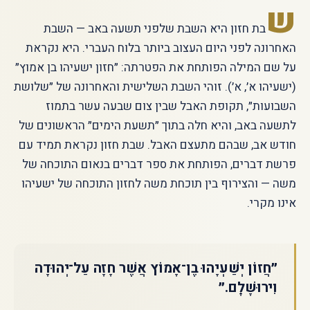
ש
בת חזון היא השבת שלפני תשעה באב — השבת
האחרונה לפני היום העצוב ביותר בלוח העברי. היא נקראת
על שם המילה הפותחת את הפטרתה: ״חזון ישעיהו בן אמוץ״
(ישעיהו א׳, א׳). זוהי השבת השלישית והאחרונה של ״שלושת
השבועות״, תקופת האבל שבין צום שבעה עשר בתמוז
לתשעה באב, והיא חלה בתוך ״תשעת הימים״ הראשונים של
חודש אב, שבהם מתעצם האבל. שבת חזון נקראת תמיד עם
פרשת דברים, הפותחת את ספר דברים בנאום התוכחה של
משה — והצירוף בין תוכחת משה לחזון התוכחה של ישעיהו
אינו מקרי.
״חֲזוֹן יְשַׁעְיָהוּ בֶן־אָמוֹץ אֲשֶׁר חָזָה עַל־יְהוּדָה
וִירוּשָׁלָ͏ִם.״