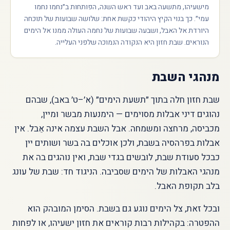
מישעיהו, מתשעה באב ועד ראש השנה, הפותחות ב״נחמו נחמו
עמי״. כך בנוי הקיץ היהודי כקשת אחת: שלושה שבועות של תוכחה
היורדת אל האבל, ושבעה שבועות של נחמה העולה ממנו אל הימים
הנוראים. שבת חזון היא הנקודה הנמוכה שלפני העלייה.
מנהגי השבת
שבת חזון חלה בתוך ״תשעת הימים״ (א׳–ט׳ באב), שבהם
נהוגים דיני אבלות מסוימים — הימנעות מבשר ומיין,
מכביסה, מרחצה ומשמחה. אבל השבת עצמה אינה אֵבל. אין
אבלות בפרהסיה בשבת, ולכן אוכלים בה בשר ושותים יין
כבכל סעודת שבת, לובשים בגדי שבת, ואין נוהגים בה את
מנהגי האבלות של הימים שסביבה. הניגוד חד: שבת של עונג
בלב תקופת האבל.
ובכל זאת, צל הימים נוגע גם בשבת. הסימן המובהק הוא
ההפטרה: בקהילות רבות קוראים את חזון ישעיהו, או לפחות