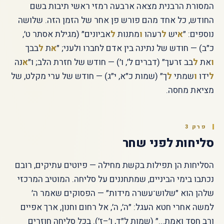
המסורת הרבנית מצאה ארבעה רמזי ראשי תיבות בשם
החודש, כל אחד מהם פורש פן אחר של הזמן הזה. שלושה
נוספים: ״
א
יש
ל
רעהו
ו
מתנות
ל
אביונים״ (מגילת אסתר ט׳,
כ״ב) — חודש של נתינה בין אדם לחברו ולעני; ״
א
ת
ל
בבך
ו
את
ל
בב זרעך״ (דברים ל׳, ו׳) — חודש של חזרת הלב; ו״
א
נה
ל
ידו
ו
שמתי
ל
ך״ (שמות כ״א, י״ג) — חודש של ערי מקלט, של
מציאת מחסה.
פרק 3
סליחות לפני שחר
הסליחות הן תפילות בקשת מחילה — פיוטים עתיקים, רובם
נכתבו בימי הביניים, שמתחננים על סליחה. המוטיב המרכזי
שלהן הוא ״שלוש־עשרה מידות״ — הפסוקים שאמר ה׳
למשה אחרי חטא העגל: ״ה׳, ה׳, אל רחום וחנון, ארך אפיים
ורב חסד ואמת...״ (שמות ל״ד, ו׳–ז׳). בכל סליחה חוזרים