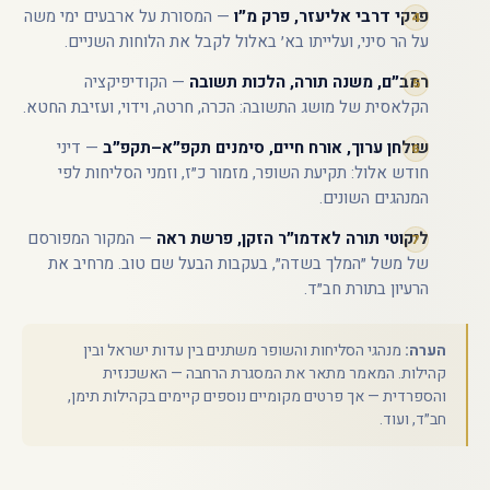
פרקי דרבי אליעזר, פרק מ״ו
— המסורת על ארבעים ימי משה
על הר סיני, ועלייתו בא׳ באלול לקבל את הלוחות השניים.
רמב״ם, משנה תורה, הלכות תשובה
— הקודיפיקציה
הקלאסית של מושג התשובה: הכרה, חרטה, וידוי, ועזיבת החטא.
שולחן ערוך, אורח חיים, סימנים תקפ״א–תקפ״ב
— דיני
חודש אלול: תקיעת השופר, מזמור כ״ז, וזמני הסליחות לפי
המנהגים השונים.
ליקוטי תורה לאדמו״ר הזקן, פרשת ראה
— המקור המפורסם
של משל ״המלך בשדה״, בעקבות הבעל שם טוב. מרחיב את
הרעיון בתורת חב״ד.
הערה:
מנהגי הסליחות והשופר משתנים בין עדות ישראל ובין
קהילות. המאמר מתאר את המסגרת הרחבה — האשכנזית
והספרדית — אך פרטים מקומיים נוספים קיימים בקהילות תימן,
חב״ד, ועוד.