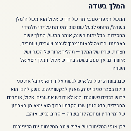
המלך בשדה
המשל המפורסם ביותר של חודש אלול הוא משל ה״מלך
בשדה״, מיוחס לבעל שם טוב ומפותח על־ידי תלמידי
החסידות. בכל ימות השנה, אומר המשל, המלך יושב
בארמונו. הרוצה לראותו צריך לעבור שערים, שומרים,
חצרות, שריו של המלך — תהליך ארוך של הכנה ושל
אישורים. אך פעם בשנה, בחודש אלול, המלך יוצא אל
השדה.
שם, בשדה, יכול כל איש לגשת אליו. הוא מקבל את פני
כולם בסבר פנים יפות, מאזין לבקשותיהם, נושק להם. הוא
לבוש בגדים פשוטים. הוא לא דורש אישורים. אלול, אומרים
החסידים, הוא הזמן שבו הקדוש ברוך הוא יוצא מן הארמון
של ימי הדין ומחכה לנו בשדה — קרוב, נגיש, אוהב.
לכן אופי הסליחות של אלול שונה מסליחות יום הכיפורים.