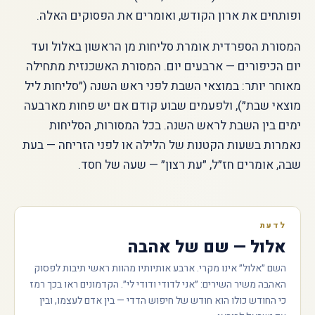
ופותחים את ארון הקודש, ואומרים את הפסוקים האלה.
המסורת הספרדית אומרת סליחות מן הראשון באלול ועד
יום הכיפורים — ארבעים יום. המסורת האשכנזית מתחילה
מאוחר יותר: במוצאי השבת לפני ראש השנה (״סליחות ליל
מוצאי שבת״), ולפעמים שבוע קודם אם יש פחות מארבעה
ימים בין השבת לראש השנה. בכל המסורות, הסליחות
נאמרות בשעות הקטנות של הלילה או לפני הזריחה — בעת
שבה, אומרים חז״ל, ״עת רצון״ — שעה של חסד.
לדעת
אלול — שם של אהבה
השם ״אלול״ אינו מקרי. ארבע אותיותיו מהוות ראשי תיבות לפסוק
האהבה משיר השירים: ״אני לדודי ודודי לי״. הקדמונים ראו בכך רמז
כי החודש כולו הוא חודש של חיפוש הדדי — בין אדם לעצמו, ובין