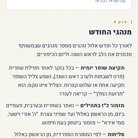
עם ישראל לבוראו.
פרק 4
מנהגי החודש
לאורך כל חודש אלול נוהגים מספר מנהגים שבמשותף
מכוונים את הלב לראש השנה וליום הכיפורים:
תקיעת שופר יומית
— בכל בוקר לאחר תפילת שחרית
(פרט לשבתות ולערב ראש השנה), נשמע צליל השופר.
תקיעה אחת או שלוש קצרות. הצליל אינו טקס; הוא
״תרועת המלך״ — קריאה לעורר.
מזמור כ״ז בתהילים
— נאמר בשחרית ובערבית, פעמיים
ביום, מן הראשון באלול ועד שמיני עצרת. ״ה׳ אורי וישעי,
ממי אירא״ — מזמור ביטחון בעת חיפוש.
סליחות
— לפי המסורת הספרדית, מן הראשון באלול.