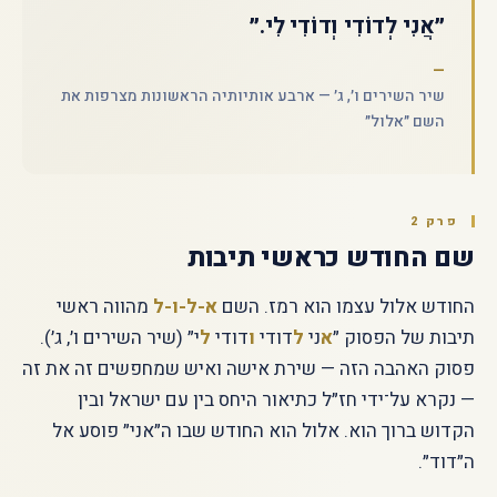
״אֲנִי לְדוֹדִי וְדוֹדִי לִי.״
שיר השירים ו׳, ג׳ — ארבע אותיותיה הראשונות מצרפות את
השם ״אלול״
פרק 2
שם החודש כראשי תיבות
החודש אלול עצמו הוא רמז. השם
א-ל-ו-ל
מהווה ראשי
תיבות של הפסוק ״
א
ני
ל
דודי
ו
דודי
ל
י״ (שיר השירים ו׳, ג׳).
פסוק האהבה הזה — שירת אישה ואיש שמחפשים זה את זה
— נקרא על־ידי חז״ל כתיאור היחס בין עם ישראל ובין
הקדוש ברוך הוא. אלול הוא החודש שבו ה״אני״ פוסע אל
ה״דוד״.