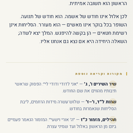
הראשון הוא תשובה אמיתית.
לכן אלול אינו חודש של אשמה. הוא חודש של תנועה.
השופר בכל בוקר אינו מאשים — הוא מעורר. הסליחות אינן
רשימת חטאים — הן בקשה להיפגש. המלך יצא לשדה;
השאלה היחידה היא אם נצא גם אנחנו אליו.
מקורות וקריאה נוספת
שיר השירים ו׳, ג׳
— ״אני לדודי ודודי לי״: הפסוק שראשי
תיבותיו מהווים את שם החודש.
שמות ל״ד, ו׳–ז׳
— שלוש־עשרה מידות הרחמים, ליבת
הסליחות שנאמרות בחודש.
תהילים, מזמור כ״ז
— ״ה׳ אורי וישעי״: המזמור הנאמר פעמיים
ביום מן הראשון באלול ועד שמיני עצרת.