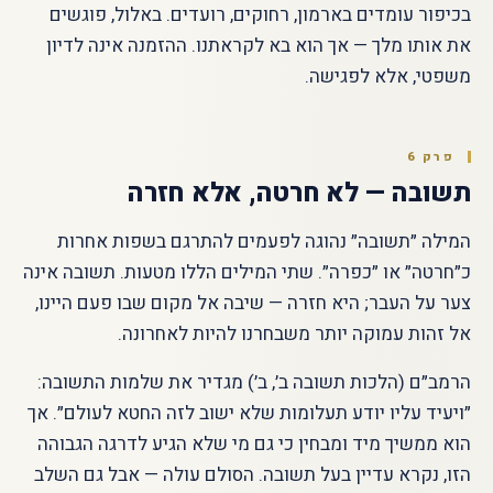
בכיפור עומדים בארמון, רחוקים, רועדים. באלול, פוגשים
את אותו מלך — אך הוא בא לקראתנו. ההזמנה אינה לדיון
משפטי, אלא לפגישה.
פרק 6
תשובה — לא חרטה, אלא חזרה
המילה ״תשובה״ נהוגה לפעמים להתרגם בשפות אחרות
כ״חרטה״ או ״כפרה״. שתי המילים הללו מטעות. תשובה אינה
צער על העבר; היא חזרה — שיבה אל מקום שבו פעם היינו,
אל זהות עמוקה יותר משבחרנו להיות לאחרונה.
הרמב״ם (הלכות תשובה ב׳, ב׳) מגדיר את שלמות התשובה:
״ויעיד עליו יודע תעלומות שלא ישוב לזה החטא לעולם״. אך
הוא ממשיך מיד ומבחין כי גם מי שלא הגיע לדרגה הגבוהה
הזו, נקרא עדיין בעל תשובה. הסולם עולה — אבל גם השלב