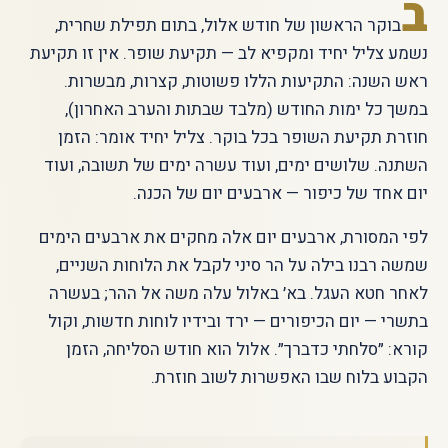
ב
בוקר הראשון של חודש אלול, בתום תפילת שחרית,
נשמע צליל יחיד ומקפיא לב — תקיעת שופר. אין זו תקיעת
ראש השנה: התקיעות הללו פשוטות, קצרות, מבשרות.
במשך כל ימות החודש (מלבד שבתות והערב האחרון),
חוזרת תקיעת השופר בכל בוקר. צליל יחיד אומר: הזמן
השתנה. שלושים ימים, ועוד עשרה ימים של תשובה, ועוד
יום אחד של כיפור — ארבעים יום של הכנה.
לפי המסורת, ארבעים יום אלה מחקים את ארבעים הימים
שמשה רבנו בילה על הר סיני לקבל את הלוחות השניים,
לאחר חטא העגל. בא׳ באלול עלה משה אל ההר; בעשרה
בתשרי — יום הכיפורים — ירד ובידיו לוחות חדשות, וקול
קורא: ״סלחתי כדברך״. אלול הוא חודש הסליחה, הזמן
הקבוע בלוח שבו האפשרות לשוב חוזרת.